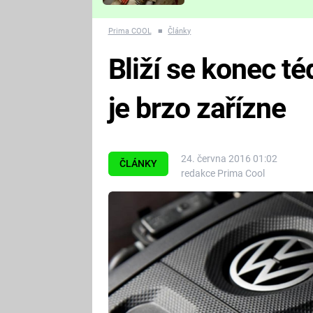
Které děsivé pecky vám
nejvíc zvednou tep?
Prima COOL
■
Články
Bliží se konec t
je brzo zařízne
24. června 2016 01:02
ČLÁNKY
redakce Prima Cool