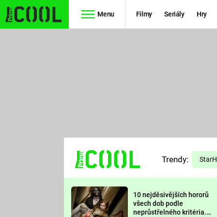
Menu
Filmy
Seriály
Hry
Seriály
Filmy
SIMPSONOVI
STAR WARS
HVĚZDNÁ
AVENGERS
BRÁNA
RYCHLE A
TEORIE
ZBĚSILE 10
Trendy:
VELKÉHO
Star
PREDÁTOR
TŘESKU
10 nejděsivějších hororů
FUTURAMA
všech dob podle
neprůstřelného kritéria.