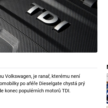
nu Volkswagen, je ranař, kterému není
tomobilky po aféře Dieselgate chystá prý
ude konec populérních motorů TDI.