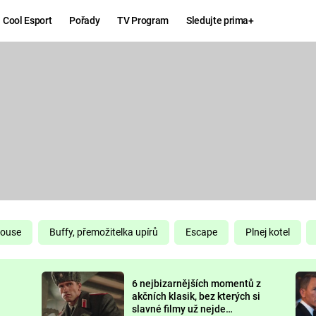
Cool Esport
Pořady
TV Program
Sledujte prima+
Hry
Zábava
MAFIA
ZÁBAVN
GALERI
GTA 6
NEJLEP
KINGDOM
KOMEDI
COME:
DELIVERANCE
CHUCK
House
Buffy, přemožitelka upírů
Escape
Plnej kotel
NORRIS
ESPORT
6 nejbizarnějších momentů z
DEADP
akčních klasik, bez kterých si
slavné filmy už nejde