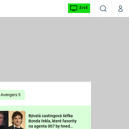
ŽIVĚ
Vyhledávání
Můj p
Prima+
É
CNN Prima NEWS
E
Prima FRESH
ŠÍ
Prima LIVING
E
Prima Ženy
Avengers 5
Prima LAJK
Bývalá castingová šéfka
OOL
Bonda řekla, které favority
Sledujte nás
na agenta 007 by hned