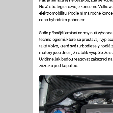
Nová strategie rozvoje koncernu Volksw
elektromobilitu. Podle ní má ročně koncer
nebo hybridním pohonem.
Stále přísnější emisní normy nutí výrobc
technologiemi, které se přestávají vyplác
také Volvo, které své turbodiesely hodlá 
motory jsou dnes již natolik vyspělé, že se
Uvidíme, jak budou reagovat zákazníci n
zázraku pod kapotou.