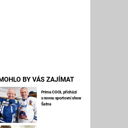
MOHLO BY VÁS ZAJÍMAT
Prima COOL přichází
s novou sportovní show
Šatna