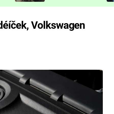
představit
édéíček, Volkswagen