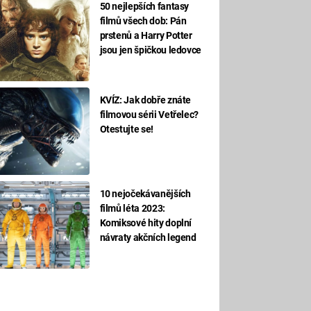
50 nejlepších fantasy
filmů všech dob: Pán
prstenů a Harry Potter
jsou jen špičkou ledovce
KVÍZ: Jak dobře znáte
filmovou sérii Vetřelec?
Otestujte se!
10 nejočekávanějších
filmů léta 2023:
Komiksové hity doplní
návraty akčních legend