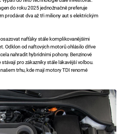
agen do roku 2025 jednožnačně preferuje
n prodávat dva až tři miliony aut s elektrickým
e osazovat nafťáky stále komplikovanějšími
et. Odklon od naftových motorů ohlásilo dříve
zcela nahradit hybridními pohony. Benzínové
 stávají pro zákazníky stále lákavější volbou.
a našem trhu, kde mají motory TDI renomé