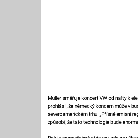
Müller směřuje koncert VW od nafty k el
prohlásil, že německý koncern může v bud
severoamerickém trhu. „Přísné emisní r
způsobí, že tato technologie bude enormn
Pak je samozřejmě otázkou, zda se vůbec 