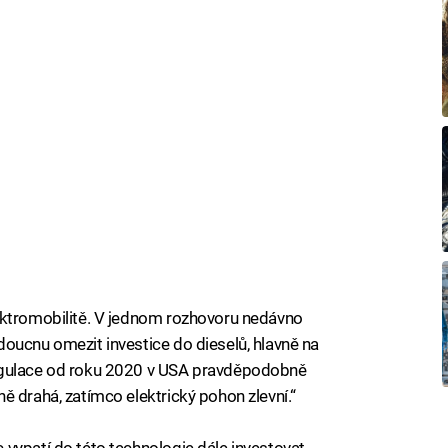
ektromobilitě. V jednom rozhovoru nedávno
oucnu omezit investice do dieselů, hlavně na
egulace od roku 2020 v USA pravděpodobně
ě drahá, zatímco elektrický pohon zlevní.“
vypatí do této technologie dále investovat.