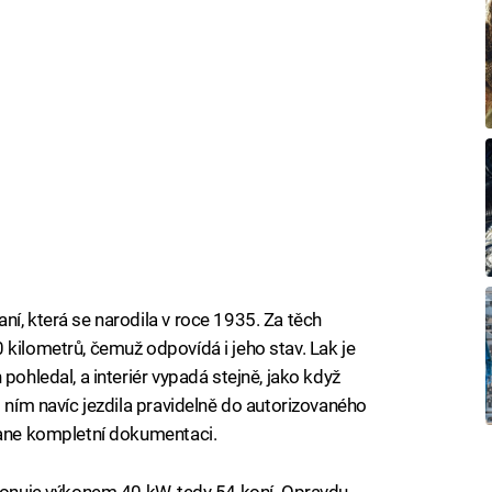
í, která se narodila v roce 1935. Za těch
 kilometrů, čemuž odpovídá i jeho stav. Lak je
pohledal, a interiér vypadá stejně, jako když
s ním navíc jezdila pravidelně do autorizovaného
tane kompletní dokumentaci.
sponuje výkonem 40 kW, tedy 54 koní. Opravdu