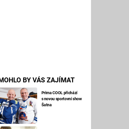
MOHLO BY VÁS ZAJÍMAT
Prima COOL přichází
s novou sportovní show
Šatna