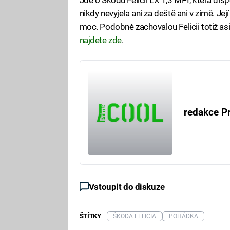
nikdy nevyjela ani za deště ani v zimě. Je
moc. Podobně zachovalou Felicii totiž asi
najdete zde
.
redakce P
Vstoupit do diskuze
ŠTÍTKY
ŠKODA FELICIA
POHÁDKA