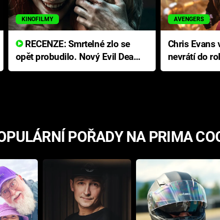
KINOFILMY
AVENGERS
RECENZE: Smrtelné zlo se
Chris Evans v
opět probudilo. Nový Evil Dead
nevrátí do ro
přichází s neodolatelnou
Ameriky
hororovou nabídkou
OPULÁRNÍ POŘADY NA PRIMA CO