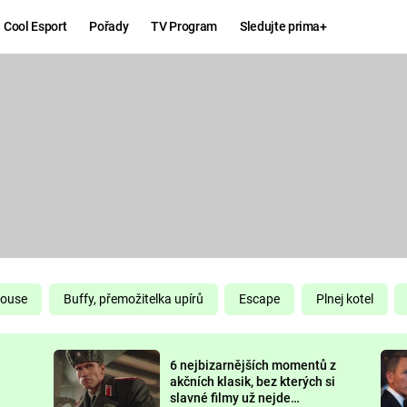
Cool Esport
Pořady
TV Program
Sledujte prima+
Hry
Zábava
MAFIA
ZÁBAVN
GALERI
GTA 6
NEJLEP
KINGDOM
KOMEDI
COME:
DELIVERANCE
CHUCK
House
Buffy, přemožitelka upírů
Escape
Plnej kotel
NORRIS
ESPORT
6 nejbizarnějších momentů z
DEADP
akčních klasik, bez kterých si
slavné filmy už nejde