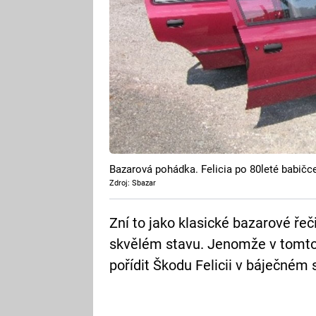
Bazarová pohádka. Felicia po 80leté babičc
Zdroj: Sbazar
Zní to jako klasické bazarové řeč
skvělém stavu. Jenomže v tomto p
pořídit Škodu Felicii v báječném 