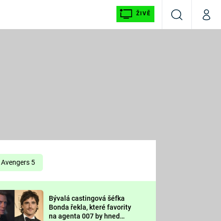
ŽIVĚ
Vyhledávání
Můj p
Prima+
É
CNN Prima NEWS
E
Prima FRESH
ŠÍ
Prima LIVING
E
Prima Ženy
Avengers 5
Prima LAJK
Bývalá castingová šéfka
OOL
Bonda řekla, které favority
Sledujte nás
na agenta 007 by hned