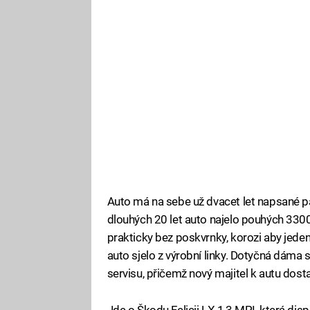
Auto má na sebe už dvacet let napsané pan
dlouhých 20 let auto najelo pouhých 3300
prakticky bez poskvrnky, korozi aby jeden 
auto sjelo z výrobní linky. Dotyčná dáma 
servisu, přičemž nový majitel k autu dos
Jde o Škodu Felicii LX 1,3 MPI, která di