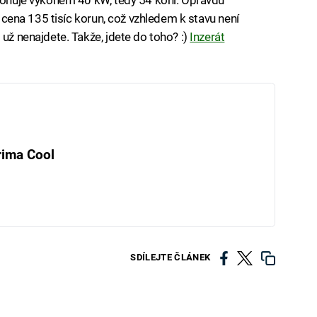
jí cena 135 tisíc korun, což vzhledem k stavu není
 už nenajdete. Takže, jdete do toho? :)
Inzerát
rima Cool
SDÍLEJTE ČLÁNEK