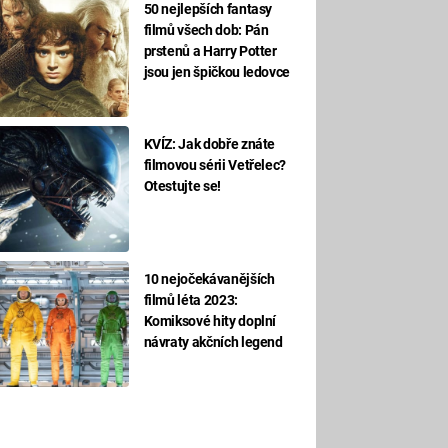
50 nejlepších fantasy
filmů všech dob: Pán
prstenů a Harry Potter
jsou jen špičkou ledovce
KVÍZ: Jak dobře znáte
filmovou sérii Vetřelec?
Otestujte se!
10 nejočekávanějších
filmů léta 2023:
Komiksové hity doplní
návraty akčních legend