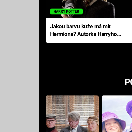
HARRY POTTER
Jakou barvu kůže má mít
Hermiona? Autorka Harryho
Pottera přišla s ráznou
odpovědí
P