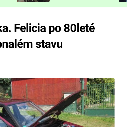
představit
. Felicia po 80leté
konalém stavu