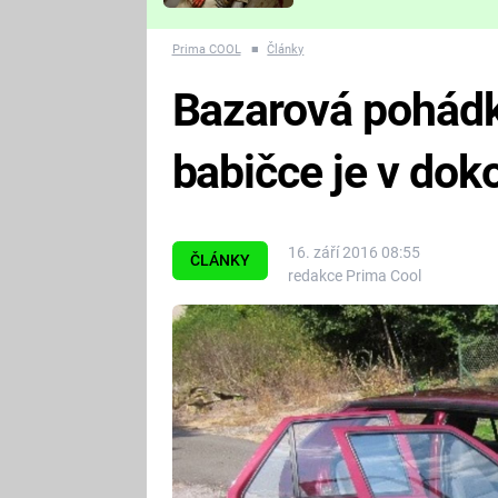
Které děsivé pecky vám
nejvíc zvednou tep?
Prima COOL
■
Články
Bazarová pohádka
babičce je v do
16. září 2016 08:55
ČLÁNKY
redakce Prima Cool