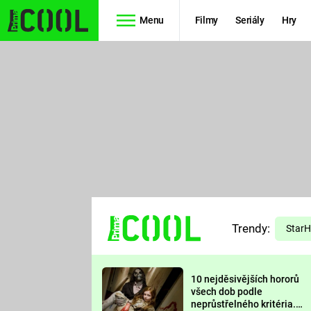
Menu
Filmy
Seriály
Hry
Seriály
Filmy
SIMPSONOVI
STAR WARS
HVĚZDNÁ
AVENGERS
BRÁNA
RYCHLE A
TEORIE
ZBĚSILE 10
Trendy:
VELKÉHO
Star
PREDÁTOR
TŘESKU
10 nejděsivějších hororů
FUTURAMA
všech dob podle
neprůstřelného kritéria.