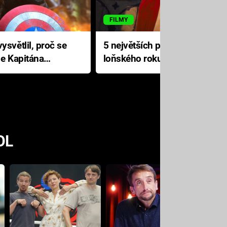
FILMY
ysvětlil, proč se
5 největších propadáků
le Kapitána
loňského roku: Disney na
jediné katastrofě prodělal 200
milionů dolarů
OL