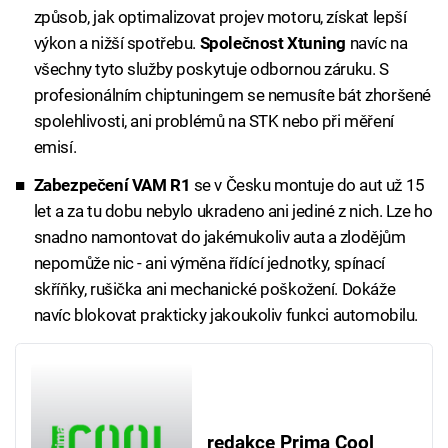
způsob, jak optimalizovat projev motoru, získat lepší
výkon a nižší spotřebu.
Společnost Xtuning
navíc na
všechny tyto služby poskytuje odbornou záruku. S
profesionálním chiptuningem se nemusíte bát zhoršené
spolehlivosti, ani problémů na STK nebo při měření
emisí.
Zabezpečení VAM R1
se v Česku montuje do aut už 15
let a za tu dobu nebylo ukradeno ani jediné z nich. Lze ho
snadno namontovat do jakémukoliv auta a zlodějům
nepomůže nic - ani výměna řídící jednotky, spínací
skříňky, rušička ani mechanické poškožení. Dokáže
navíc blokovat prakticky jakoukoliv funkci automobilu.
redakce Prima Cool