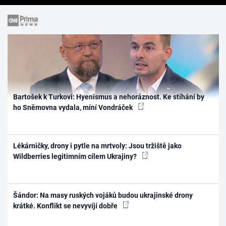
Bartošek k Turkovi: Hyenismus a nehoráznost. Ke stíhání by
ho Sněmovna vydala, míní Vondráček
Lékárničky, drony i pytle na mrtvoly: Jsou tržiště jako
Wildberries legitimním cílem Ukrajiny?
Šándor: Na masy ruských vojáků budou ukrajinské drony
krátké. Konflikt se nevyvíjí dobře