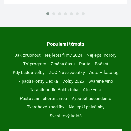
Populární témata
Jak zhubnout
Nejlepší filmy 2024
Nejlepší horory
TV program
Změna času
Partie
Počasí
Kdy budou volby
ZOO Nové začátky
Auto – katalog
7 pádů Honzy Dědka
Volby 2025
Svařené víno
Tatarák podle Pohlreicha
Aloe vera
Pěstování lichořeřišnice
Výpočet ascendentu
Tvarohové knedlíky
Nejlepší palačinky
Švestkový koláč