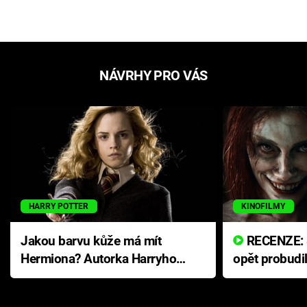
NÁVRHY PRO VÁS
HARRY POTTER
KINOFILMY
Jakou barvu kůže má mít
RECENZE: Smrtelné zlo se
Hermiona? Autorka Harryho
opět probudi
Pottera přišla s ráznou
přichází s n
odpovědí
hororovou n