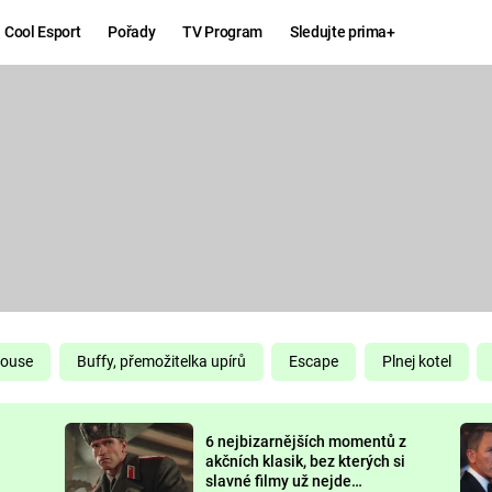
Cool Esport
Pořady
TV Program
Sledujte prima+
Hry
Zábava
MAFIA
ZÁBAVN
GALERI
GTA 6
NEJLEP
KINGDOM
KOMEDI
COME:
DELIVERANCE
CHUCK
House
Buffy, přemožitelka upírů
Escape
Plnej kotel
NORRIS
ESPORT
6 nejbizarnějších momentů z
DEADP
akčních klasik, bez kterých si
slavné filmy už nejde