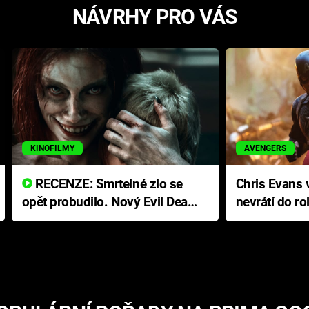
NÁVRHY PRO VÁS
KINOFILMY
AVENGERS
RECENZE: Smrtelné zlo se
Chris Evans v
opět probudilo. Nový Evil Dead
nevrátí do ro
přichází s neodolatelnou
Ameriky
hororovou nabídkou