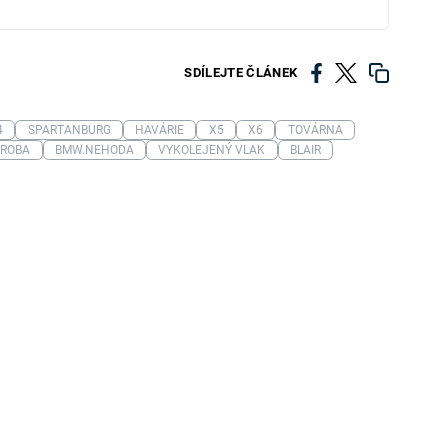
SDÍLEJTE ČLÁNEK
4
SPARTANBURG
HAVÁRIE
X5
X6
TOVÁRNA
ÝROBA
BMW.NEHODA
VYKOLEJENÝ VLAK
BLAIR