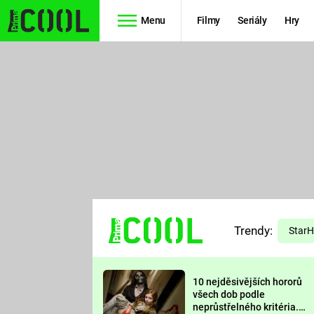
Menu
Filmy
Seriály
Hry
Seriály
Filmy
SIMPSONOVI
STAR WARS
HVĚZDNÁ
AVENGERS
BRÁNA
RYCHLE A
TEORIE
ZBĚSILE 10
Trendy:
VELKÉHO
Star
PREDÁTOR
TŘESKU
10 nejděsivějších hororů
FUTURAMA
všech dob podle
neprůstřelného kritéria.