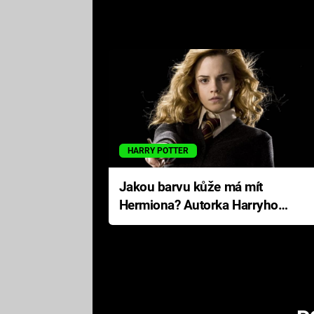
HARRY POTTER
Jakou barvu kůže má mít
Hermiona? Autorka Harryho
Pottera přišla s ráznou
odpovědí