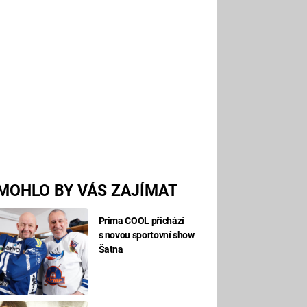
MOHLO BY VÁS ZAJÍMAT
Prima COOL přichází
s novou sportovní show
Šatna