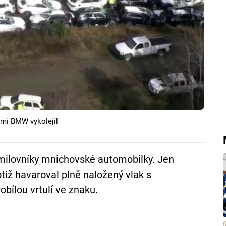
mi BMW vykolejil
 milovníky mnichovské automobilky. Jen
iž havaroval plně naložený vlak s
bílou vrtulí ve znaku.