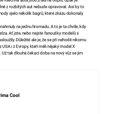
né z rozbitých aut nebude opravovat. Asi by to
ody sjelo několik bagrů, které zkázu dokonaly.
 nahrnuly na jednu hromadu. A to je ta chvíle, kdy
za. Ať jste, nebo nejste fanoušky modelů s
loužily. Důležité ale je, že se při nehodě nikomu
z USA i z Evropy, kteří měli nějaký model X
 Už tak dlouhá čekací doba na nový vůz se jim
rima Cool