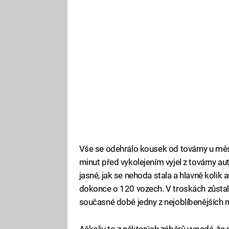
Vše se odehrálo kousek od továrny u města
minut před vykolejením vyjel z továrny a
jasné, jak se nehoda stala a hlavně kolik au
dokonce o 120 vozech. V troskách zůstal
současné době jedny z nejoblíbenějších 
Ačkoliv to z některých záběrů vypadá, že 