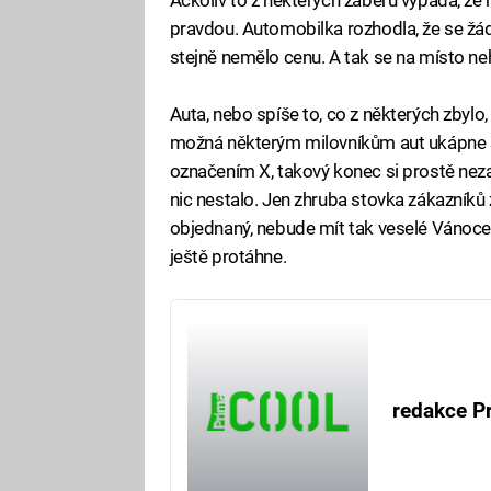
pravdou. Automobilka rozhodla, že se žád
stejně nemělo cenu. A tak se na místo neh
Auta, nebo spíše to, co z některých zbylo,
možná některým milovníkům aut ukápne sl
označením X, takový konec si prostě nezas
nic nestalo. Jen zhruba stovka zákazníků 
objednaný, nebude mít tak veselé Vánoce.
ještě protáhne.
redakce P