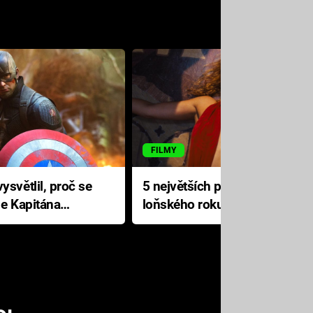
FILMY
ysvětlil, proč se
5 největších propadáků
le Kapitána
loňského roku: Disney na
jediné katastrofě prodělal 200
milionů dolarů