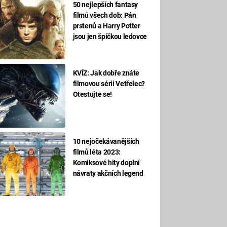
50 nejlepších fantasy
filmů všech dob: Pán
prstenů a Harry Potter
jsou jen špičkou ledovce
KVÍZ: Jak dobře znáte
filmovou sérii Vetřelec?
Otestujte se!
10 nejočekávanějších
filmů léta 2023:
Komiksové hity doplní
návraty akčních legend