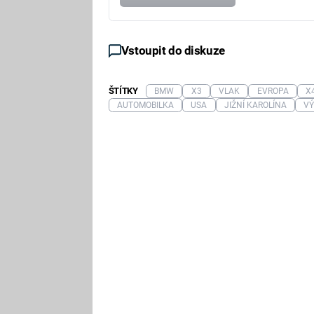
Vstoupit do diskuze
ŠTÍTKY
BMW
X3
VLAK
EVROPA
X
AUTOMOBILKA
USA
JIŽNÍ KAROLÍNA
V