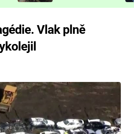
představit
gédie. Vlak plně
kolejil