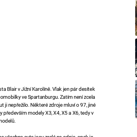
 Blair v Jižní Karolíně. Vlak jen pár desítek
utomobilky ve Spartanburgu. Zatím není zcela
t ji nepřežilo. Některé zdroje mluví o 97, jiné
y především modely X3, X4, X5 a X6, tedy v
modelů.
ne všechna auta jsou zralá na odpis, opak je