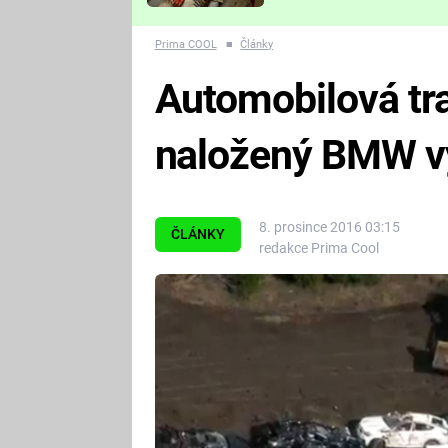
Které děsivé pecky vám
nejvíc zvednou tep?
Prima COOL
■
Články
Automobilová tra
naložený BMW vy
8. prosince 2016 03:15
ČLÁNKY
redakce Prima Cool