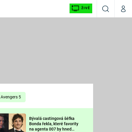
ŽIVĚ
Vyhledávání
Můj p
Prima+
É
CNN Prima NEWS
E
Prima FRESH
ŠÍ
Prima LIVING
E
Prima Ženy
Avengers 5
Prima LAJK
Bývalá castingová šéfka
OOL
Bonda řekla, které favority
Sledujte nás
na agenta 007 by hned