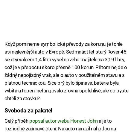
Když pomineme symbolické převody za korunu, je tohle
asi nejlevnější auto v Evropě. Sedmnáct let starý Rover 45
se čtyřválcem 1,4 litru vyšel nového majitele na 3,19 libry,
což je v přepočtu skoro přesně 100 korun. Přitom nejde o
žádný nepojízdný vrak, ale o auto v použitelném stavu a s
platnou technickou. Sice prý bylo špinavé, baterie byla
vybitá a topení nefungovalo zrovna spolehlivě, ale co byste
chtěli za stovku?
Svoboda za pakatel
Celý příběh
popsal autor webu Honest John
a je to
rozhodně zajímavé čtení. Na auto narazil náhodou na