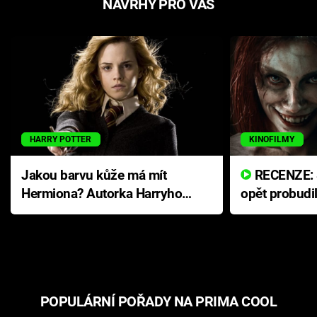
NÁVRHY PRO VÁS
HARRY POTTER
KINOFILMY
Jakou barvu kůže má mít
RECENZE: Smrtelné zlo se
Hermiona? Autorka Harryho
opět probudi
Pottera přišla s ráznou
přichází s n
odpovědí
hororovou n
POPULÁRNÍ POŘADY NA PRIMA COOL