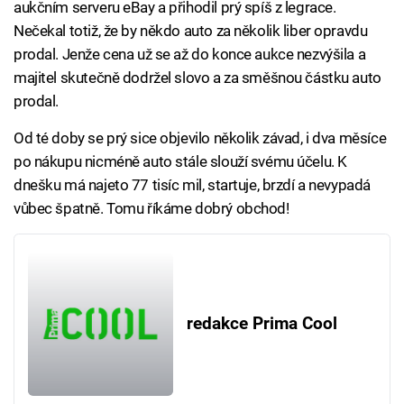
aukčním serveru eBay a přihodil prý spíš z legrace.
Nečekal totiž, že by někdo auto za několik liber opravdu
prodal. Jenže cena už se až do konce aukce nezvýšila a
majitel skutečně dodržel slovo a za směšnou částku auto
prodal.
Od té doby se prý sice objevilo několik závad, i dva měsíce
po nákupu nicméně auto stále slouží svému účelu. K
dnešku má najeto 77 tisíc mil, startuje, brzdí a nevypadá
vůbec špatně. Tomu říkáme dobrý obchod!
redakce Prima Cool