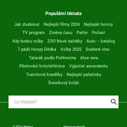
Populární témata
Jak zhubnout
Nejlepší filmy 2024
Nejlepší horory
TV program
Změna času
Partie
Počasí
Kdy budou volby
ZOO Nové začátky
Auto – katalog
7 pádů Honzy Dědka
Volby 2025
Svařené víno
Tatarák podle Pohlreicha
Aloe vera
Pěstování lichořeřišnice
Výpočet ascendentu
Tvarohové knedlíky
Nejlepší palačinky
Švestkový koláč
O FTV Prima
Management