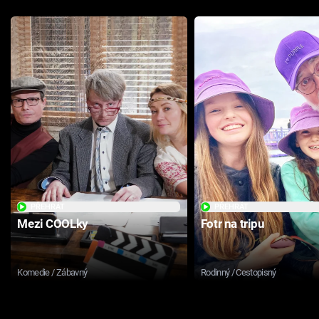
PŘEHRÁT
PŘEHRÁT
Mezi COOLky
Fotr na tripu
Komedie / Zábavný
Rodinný / Cestopisný