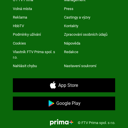
Volná místa
Press
Reklama
Castingy a výzvy
HbbTV
Kontakty
Podmínky užívání
Zpracování osobních údajů
Cookies
Nápověda
Vlastník FTV Prima spol. s
Redakce
r.o.
Nahlásit chybu
Nastavení soukromí
App Store
Google Play
© FTV Prima spol. s r.o.