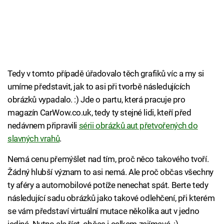
Tedy v tomto případě úřadovalo těch grafiků víc a my si
umíme představit, jak to asi při tvorbě následujících
obrázků vypadalo. :) Jde o partu, která pracuje pro
magazín CarWow.co.uk, tedy ty stejné lidi, kteří před
nedávnem připravili
sérii obrázků aut přetvořených do
slavných vrahů
.
Nemá cenu přemýšlet nad tím, proč něco takového tvoří.
Žádný hlubší význam to asi nemá. Ale proč občas všechny
ty aféry a automobilové potíže nenechat spát. Berte tedy
následující sadu obrázků jako takové odlehčení, při kterém
se vám představí virtuální mutace několika aut v jedno