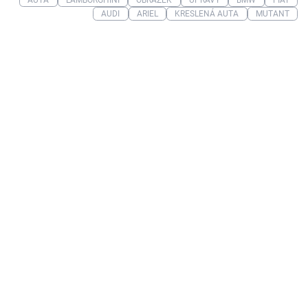
AUTA
LAMBORGHINI
OBRÁZEK
ÚPRAVY
BMW
FIAT
AUDI
ARIEL
KRESLENÁ AUTA
MUTANT