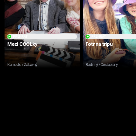
PŘEHRÁT
PŘEHRÁT
Mezi COOLky
Fotr na tripu
Komedie / Zábavný
Rodinný / Cestopisný