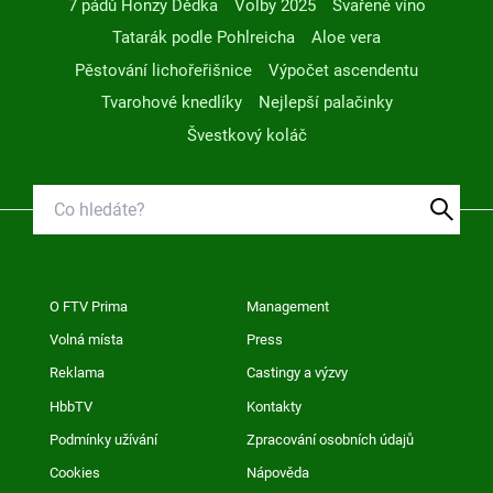
7 pádů Honzy Dědka
Volby 2025
Svařené víno
Tatarák podle Pohlreicha
Aloe vera
Pěstování lichořeřišnice
Výpočet ascendentu
Tvarohové knedlíky
Nejlepší palačinky
Švestkový koláč
O FTV Prima
Management
Volná místa
Press
Reklama
Castingy a výzvy
HbbTV
Kontakty
Podmínky užívání
Zpracování osobních údajů
Cookies
Nápověda