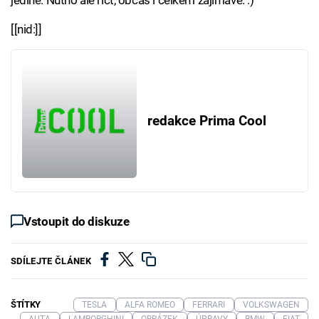
jediné. Nutno ale říct, občas i celkem zajímavé. :)
[[nid:]]
redakce Prima Cool
Vstoupit do diskuze
SDÍLEJTE ČLÁNEK
ŠTÍTKY
TESLA
ALFA ROMEO
FERRARI
VOLKSWAGEN