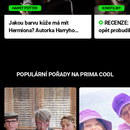
HARRY POTTER
KINOFILMY
Jakou barvu kůže má mít
RECENZE: Smrtelné zlo se
Hermiona? Autorka Harryho
opět probudi
Pottera přišla s ráznou
přichází s n
odpovědí
hororovou n
POPULÁRNÍ POŘADY NA PRIMA COOL