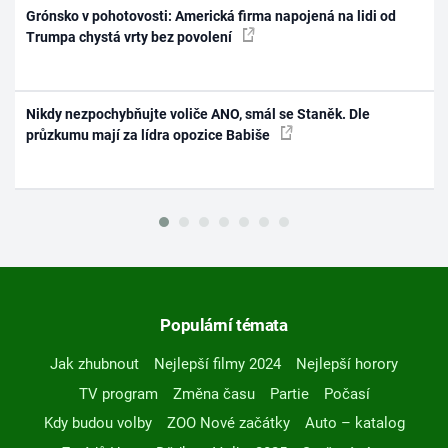
Grónsko v pohotovosti: Americká firma napojená na lidi od
Trumpa chystá vrty bez povolení
Nikdy nezpochybňujte voliče ANO, smál se Staněk. Dle
průzkumu mají za lídra opozice Babiše
Populární témata
Jak zhubnout
Nejlepší filmy 2024
Nejlepší horory
TV program
Změna času
Partie
Počasí
Kdy budou volby
ZOO Nové začátky
Auto – katalog