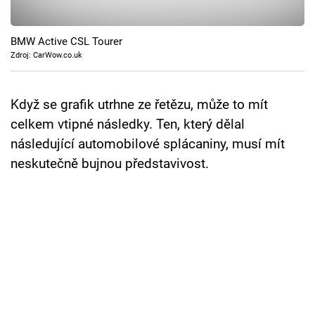
Cool Esport
BMW Active CSL Tourer
Pořady
Zdroj: CarWow.co.uk
TV Program
Když se grafik utrhne ze řetězu, může to mít
Sledujte prima+
celkem vtipné následky. Ten, který dělal
následující automobilové splácaniny, musí mít
Přihlášení
neskutečně bujnou představivost.
Sledujte nás