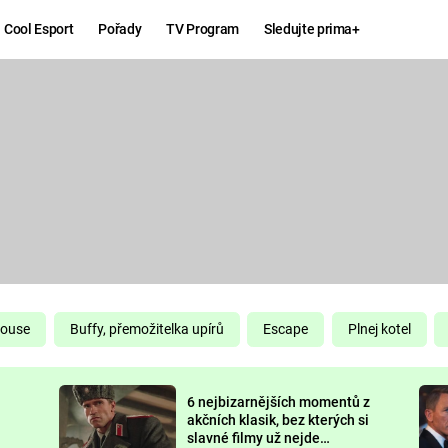
Cool Esport
Pořady
TV Program
Sledujte prima+
Hry
Zábava
MAFIA
ZÁBAVN
GALERI
GTA 6
NEJLEP
KINGDOM
KOMEDI
COME:
DELIVERANCE
CHUCK
House
Buffy, přemožitelka upírů
Escape
Plnej kotel
NORRIS
ESPORT
6 nejbizarnějších momentů z
DEADP
akčních klasik, bez kterých si
slavné filmy už nejde