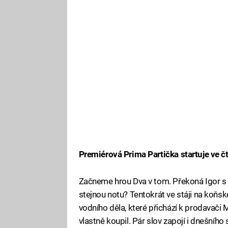
Premiérová Prima Partička startuje ve č
Začneme hrou Dva v tom. Překoná Igor s 
stejnou notu? Tentokrát ve stáji na koňs
vodního děla, které přichází k prodavači M
vlastně koupil. Pár slov zapojí i dnešníh