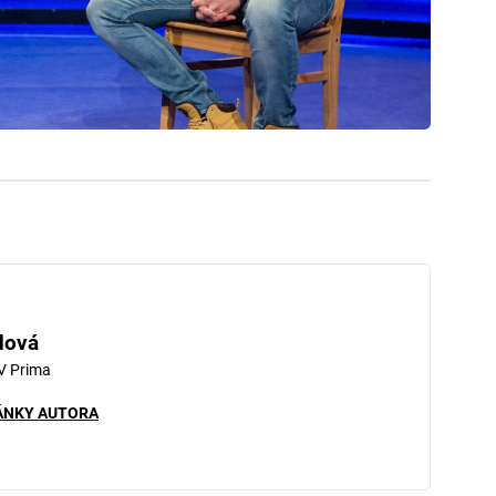
dová
V Prima
ÁNKY AUTORA