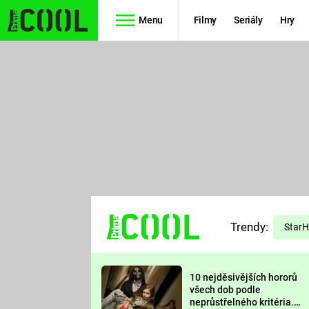
Menu
Filmy
Seriály
Hry
Seriály
Filmy
SIMPSONOVI
STAR WARS
HVĚZDNÁ
AVENGERS
BRÁNA
RYCHLE A
TEORIE
ZBĚSILE 10
Trendy:
VELKÉHO
Star
PREDÁTOR
TŘESKU
10 nejděsivějších hororů
FUTURAMA
všech dob podle
neprůstřelného kritéria.