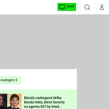
ŽIVĚ
Vyhledávání
Můj p
Prima+
É
CNN Prima NEWS
E
Prima FRESH
ŠÍ
Prima LIVING
E
Prima Ženy
Avengers 5
Prima LAJK
Bývalá castingová šéfka
OOL
Bonda řekla, které favority
Sledujte nás
na agenta 007 by hned