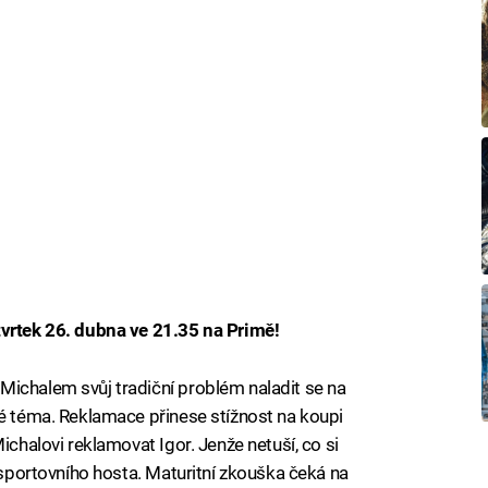
tvrtek 26. dubna ve 21.35 na Primě!
Michalem svůj tradiční problém naladit se na
ké téma. Reklamace přinese stížnost na koupi
ichalovi reklamovat Igor. Jenže netuší, co si
o sportovního hosta. Maturitní zkouška čeká na