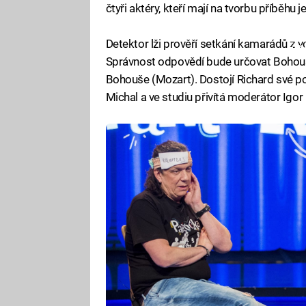
čtyři aktéry, kteří mají na tvorbu příběhu j
Detektor lži prověří setkání kamarádů z 
Fa
Správnost odpovědí bude určovat Bohouš
Bohouše (Mozart). Dostojí Richard své po
Michal a ve studiu přivítá moderátor Igor