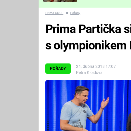
Které děsivé pecky vám
nejvíc zvednou tep?
Prima COOL
■
Pořady
Prima Partička s
s olympionikem 
24. dubna 2018 17:07
POŘADY
Petra Kloidová