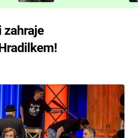
představit
i zahraje
Hradilkem!