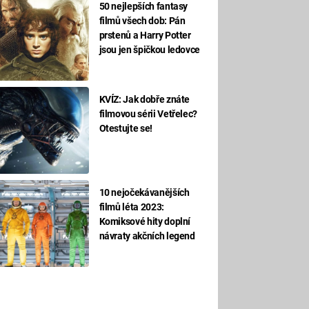
50 nejlepších fantasy
filmů všech dob: Pán
prstenů a Harry Potter
jsou jen špičkou ledovce
KVÍZ: Jak dobře znáte
filmovou sérii Vetřelec?
Otestujte se!
10 nejočekávanějších
filmů léta 2023:
Komiksové hity doplní
návraty akčních legend