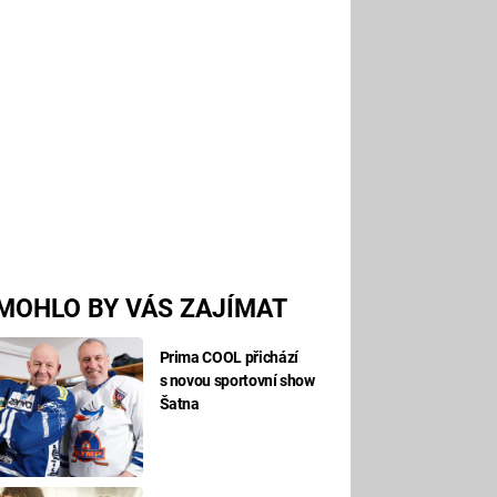
MOHLO BY VÁS ZAJÍMAT
Prima COOL přichází
s novou sportovní show
Šatna