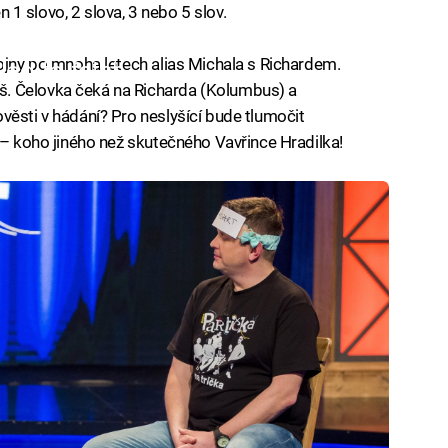
en 1 slovo, 2 slova, 3 nebo 5 slov.
vojny po mnoha letech alias Michala s Richardem.
iled to fetch
. Čelovka čeká na Richarda (Kolumbus) a
věsti v hádání? Pro neslyšící bude tlumočit
 – koho jiného než skutečného Vavřince Hradilka!