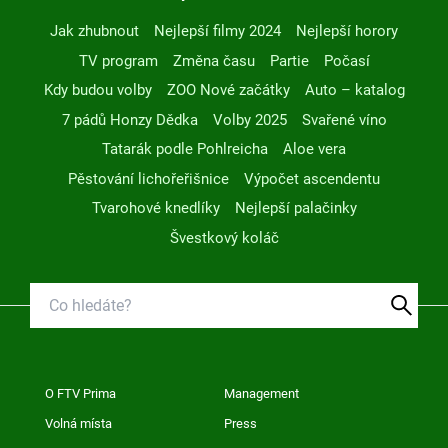
Jak zhubnout
Nejlepší filmy 2024
Nejlepší horory
TV program
Změna času
Partie
Počasí
Kdy budou volby
ZOO Nové začátky
Auto – katalog
7 pádů Honzy Dědka
Volby 2025
Svařené víno
Tatarák podle Pohlreicha
Aloe vera
Pěstování lichořeřišnice
Výpočet ascendentu
Tvarohové knedlíky
Nejlepší palačinky
Švestkový koláč
O FTV Prima
Management
Volná místa
Press