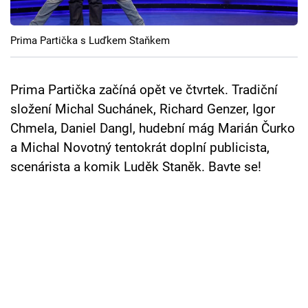
Cool Esport
Prima Partička s Luďkem Staňkem
Pořady
TV Program
Prima Partička začíná opět ve čtvrtek. Tradiční
složení Michal Suchánek, Richard Genzer, Igor
Sledujte prima+
Chmela, Daniel Dangl, hudební mág Marián Čurko
a Michal Novotný tentokrát doplní publicista,
Přihlášení
scenárista a komik Luděk Staněk. Bavte se!
Sledujte nás