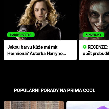
HARRY POTTER
KINOFILMY
Jakou barvu kůže má mít
RECENZE: Smrtelné zlo se
Hermiona? Autorka Harryho
opět probudi
Pottera přišla s ráznou
přichází s n
odpovědí
hororovou n
POPULÁRNÍ POŘADY NA PRIMA COOL