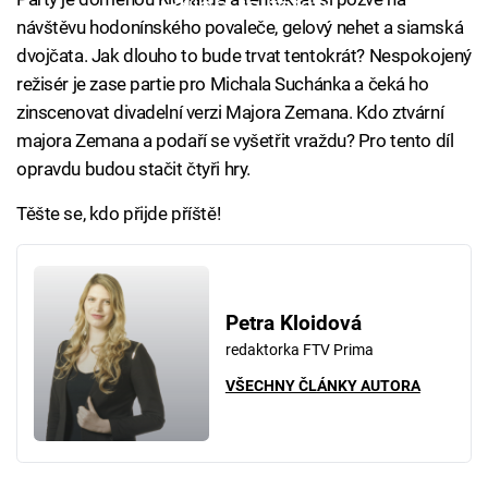
Failed to fetch
návštěvu hodonínského povaleče, gelový nehet a siamská
dvojčata. Jak dlouho to bude trvat tentokrát? Nespokojený
režisér je zase partie pro Michala Suchánka a čeká ho
zinscenovat divadelní verzi Majora Zemana. Kdo ztvární
majora Zemana a podaří se vyšetřit vraždu? Pro tento díl
opravdu budou stačit čtyři hry.
Těšte se, kdo přijde příště!
Petra Kloidová
redaktorka FTV Prima
VŠECHNY ČLÁNKY AUTORA