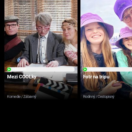
PŘEHRÁT
PŘEHRÁT
Mezi COOLky
Fotr na tripu
Komedie / Zábavný
Rodinný / Cestopisný