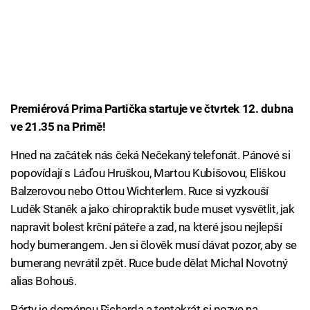
Premiérová Prima Partička startuje ve čtvrtek 12. dubna
ve 21.35 na Primě!
Hned na začátek nás čeká Nečekaný telefonát. Pánové si
popovídají s Láďou Hruškou, Martou Kubišovou, Eliškou
Balzerovou nebo Ottou Wichterlem. Ruce si vyzkouší
Luděk Staněk a jako chiropraktik bude muset vysvětlit, jak
napravit bolest krční páteře a zad, na které jsou nejlepší
hody bumerangem. Jen si člověk musí dávat pozor, aby se
bumerang nevrátil zpět. Ruce bude dělat Michal Novotný
alias Bohouš.
Párty je doménou Richarda a tentokrát si pozve na