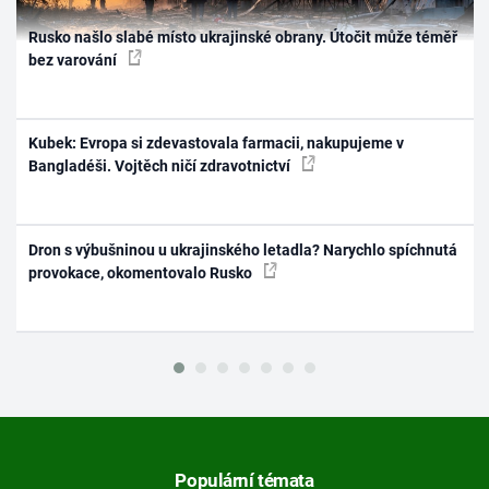
Rusko našlo slabé místo ukrajinské obrany. Útočit může téměř
bez varování
Kubek: Evropa si zdevastovala farmacii, nakupujeme v
Bangladéši. Vojtěch ničí zdravotnictví
Dron s výbušninou u ukrajinského letadla? Narychlo spíchnutá
provokace, okomentovalo Rusko
Populární témata