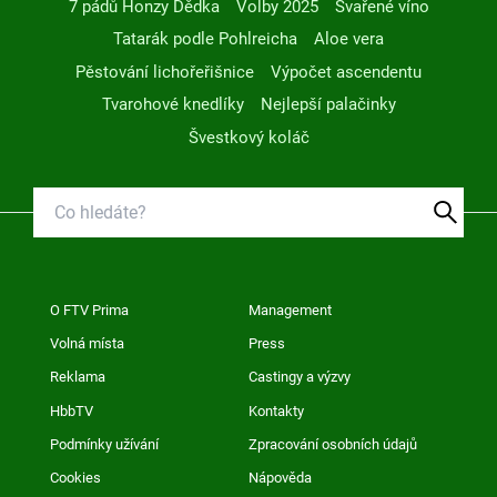
7 pádů Honzy Dědka
Volby 2025
Svařené víno
Tatarák podle Pohlreicha
Aloe vera
Pěstování lichořeřišnice
Výpočet ascendentu
Tvarohové knedlíky
Nejlepší palačinky
Švestkový koláč
O FTV Prima
Management
Volná místa
Press
Reklama
Castingy a výzvy
HbbTV
Kontakty
Podmínky užívání
Zpracování osobních údajů
Cookies
Nápověda