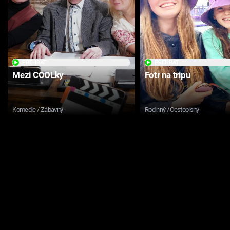
PŘEHRÁT
PŘEHRÁT
Mezi COOLky
Fotr na tripu
Komedie / Zábavný
Rodinný / Cestopisný