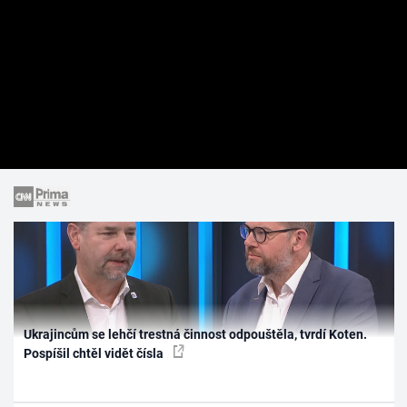
Ukrajincům se lehčí trestná činnost odpouštěla, tvrdí Koten.
Pospíšil chtěl vidět čísla