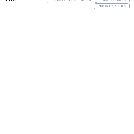
ŠTÍTKY
PRIMA PARTIČKA ONLINE
TOMÁŠ VERNER
PRIMA PARTIČKA