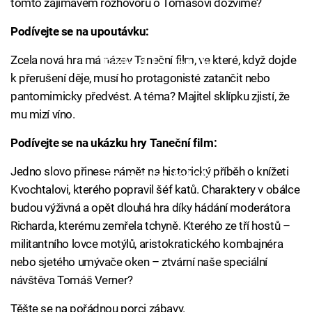
tomto zajímavém rozhovoru o Tomášovi dozvíme?
Podívejte se na upoutávku:
Zcela nová hra má název Taneční film, ve které, když dojde
Failed to fetch
k přerušení děje, musí ho protagonisté zatančit nebo
pantomimicky předvést. A téma? Majitel sklípku zjistí, že
mu mizí víno.
Podívejte se na ukázku hry Taneční film:
Jedno slovo přinese námět na historický příběh o knížeti
Failed to fetch
Kvochtalovi, kterého popravil šéf katů. Charaktery v obálce
budou výživná a opět dlouhá hra díky hádání moderátora
Richarda, kterému zemřela tchyně. Kterého ze tří hostů –
militantního lovce motýlů, aristokratického kombajnéra
nebo sjetého umývače oken – ztvární naše speciální
návštěva Tomáš Verner?
Těšte se na pořádnou porci zábavy.