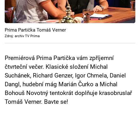
Cool Esport
Pořady
Prima Partička Tomáš Verner
TV Program
Zdroj: archiv TV Prima
Sledujte prima+
Premiérová Prima Partička vám zpříjemní
čtvrteční večer. Klasické složení Michal
Přihlášení
Suchánek, Richard Genzer, Igor Chmela, Daniel
Dangl, hudební mág Marián Čurko a Michal
Bohouš Novotný tentokrát doplňuje krasobruslař
Sledujte nás
Tomáš Verner. Bavte se!