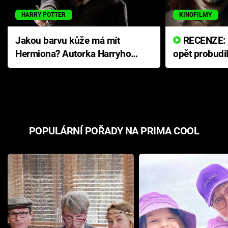
HARRY POTTER
KINOFILMY
Jakou barvu kůže má mít
RECENZE: Smrtelné zlo se
Hermiona? Autorka Harryho
opět probudi
Pottera přišla s ráznou
přichází s n
odpovědí
hororovou n
POPULÁRNÍ POŘADY NA PRIMA COOL