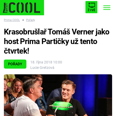
ŽIVĚ
Prima COOL
■
Pořady
STARHOUSE
BUFFY, PŘEMOŽITELKA UPÍRŮ
Trendy:
Krasobrušlař Tomáš Verner jako
ESCAPE
PLNEJ KOTEL
AVENGERS 5
host Prima Partičky už tento
čtvrtek!
18. října 2018 10:00
POŘADY
Lucie Gretzová
Témata
Filmy
Seriály
Hry