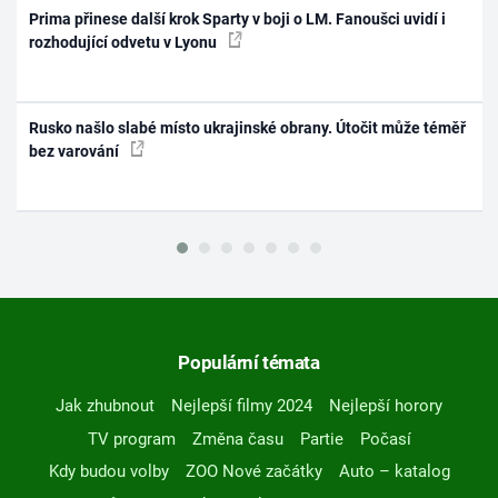
Prima přinese další krok Sparty v boji o LM. Fanoušci uvidí i
rozhodující odvetu v Lyonu
Rusko našlo slabé místo ukrajinské obrany. Útočit může téměř
bez varování
Populární témata
Jak zhubnout
Nejlepší filmy 2024
Nejlepší horory
TV program
Změna času
Partie
Počasí
Kdy budou volby
ZOO Nové začátky
Auto – katalog