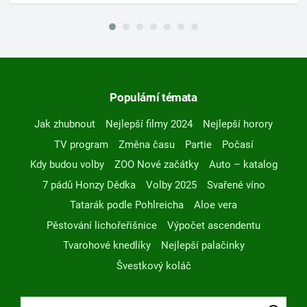
Populární témata
Jak zhubnout
Nejlepší filmy 2024
Nejlepší horory
TV program
Změna času
Partie
Počasí
Kdy budou volby
ZOO Nové začátky
Auto – katalog
7 pádů Honzy Dědka
Volby 2025
Svařené víno
Tatarák podle Pohlreicha
Aloe vera
Pěstování lichořeřišnice
Výpočet ascendentu
Tvarohové knedlíky
Nejlepší palačinky
Švestkový koláč