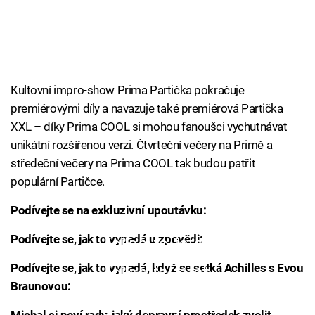
Kultovní impro-show Prima Partička pokračuje
premiérovými díly a navazuje také premiérová Partička
XXL – díky Prima COOL si mohou fanoušci vychutnávat
unikátní rozšířenou verzi. Čtvrteční večery na Primě a
středeční večery na Prima COOL tak budou patřit
populární Partičce.
Podívejte se na exkluzivní upoutávku:
Podívejte se, jak to vypadá u zpovědi:
Failed to fetch
Podívejte se, jak to vypadá, když se setká Achilles s Evou
Failed to fetch
Braunovou: