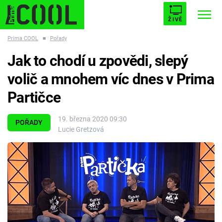
ŽIVĚ
Prima COOL
■
Pořady
STARHOUSE
BUFFY, PŘEMOŽITELKA UPÍRŮ
Trendy:
Jak to chodí u zpovědi, slepý
ESCAPE
PLNEJ KOTEL
AVENGERS 5
volič a mnohem víc dnes v Prima
Partičce
19. března 2020 09:30
POŘADY
Lucie Gretzová
Témata
Filmy
Seriály
Hry