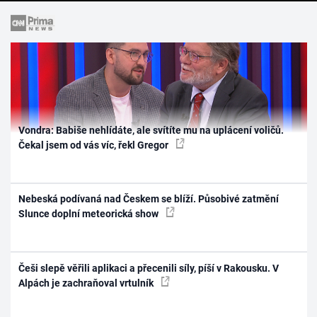
Vondra: Babiše nehlídáte, ale svítíte mu na uplácení voličů.
Čekal jsem od vás víc, řekl Gregor
Nebeská podívaná nad Českem se blíží. Působivé zatmění
Slunce doplní meteorická show
Češi slepě věřili aplikaci a přecenili síly, píší v Rakousku. V
Alpách je zachraňoval vrtulník