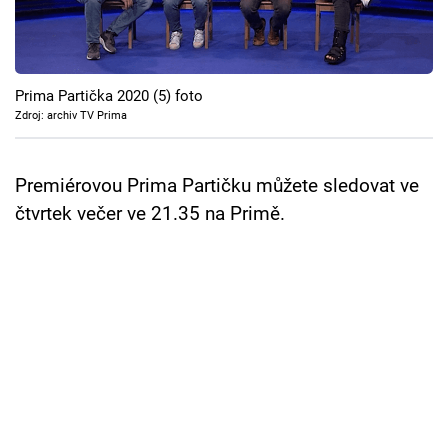
Cool Esport
Pořady
Prima Partička 2020 (5) foto
TV Program
Zdroj: archiv TV Prima
Sledujte prima+
Premiérovou Prima Partičku můžete sledovat ve
čtvrtek večer ve 21.35 na Primě.
Přihlášení
Sledujte nás