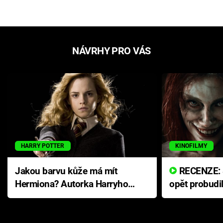
NÁVRHY PRO VÁS
HARRY POTTER
KINOFILMY
Jakou barvu kůže má mít
RECENZE: Smrtelné zlo se
Hermiona? Autorka Harryho
opět probudi
Pottera přišla s ráznou
přichází s n
odpovědí
hororovou n