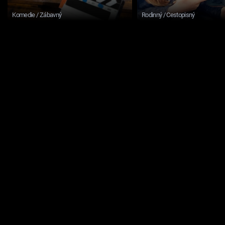
Komedie / Zábavný
Rodinný / Cestopisný