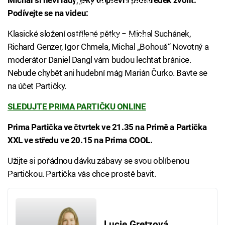
Michal si neví rady, jaký dopravní prostředek zvolit.
Failed to fetch
Podívejte se na videu:
Klasické složení ostřílené pětky – Michal Suchánek,
Failed to fetch
Richard Genzer, Igor Chmela, Michal „Bohouš“ Novotný a
moderátor Daniel Dangl vám budou lechtat bránice.
Nebude chybět ani hudební mág Marián Čurko. Bavte se
na účet Partičky.
SLEDUJTE PRIMA PARTIČKU ONLINE
Prima Partička ve čtvrtek ve 21.35 na Primě a Partička
XXL ve středu ve 20.15 na Prima COOL.
Užijte si pořádnou dávku zábavy se svou oblíbenou
Partičkou. Partička vás chce prostě bavit.
Lucie Gretzová