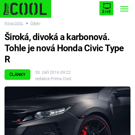
ŽIVĚ
Prima COOL
■
Články
STARHOUSE
BUFFY, PŘEMOŽITELKA UPÍRŮ
Trendy:
Široká, divoká a karbonová.
ESCAPE
PLNEJ KOTEL
AVENGERS 5
Tohle je nová Honda Civic Type
R
30. září 2016 09:22
ČLÁNKY
redakce Prima Cool
Témata
Filmy
Seriály
Hry