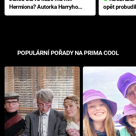
Hermiona? Autorka Harryho
opět probudi
Pottera přišla s ráznou
přichází s n
odpovědí
hororovou n
POPULÁRNÍ POŘADY NA PRIMA COOL