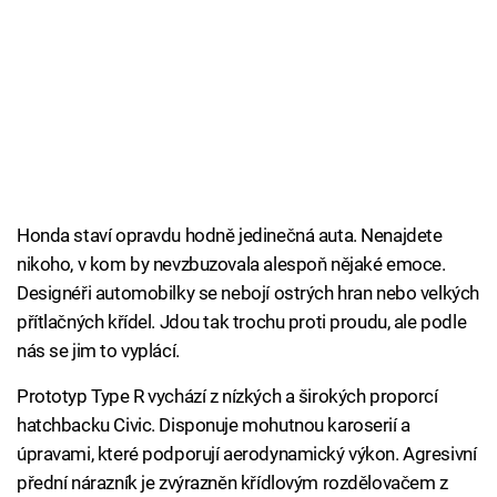
Honda staví opravdu hodně jedinečná auta. Nenajdete
nikoho, v kom by nevzbuzovala alespoň nějaké emoce.
Designéři automobilky se nebojí ostrých hran nebo velkých
přítlačných křídel. Jdou tak trochu proti proudu, ale podle
nás se jim to vyplácí.
Prototyp Type R vychází z nízkých a širokých proporcí
hatchbacku Civic. Disponuje mohutnou karoserií a
úpravami, které podporují aerodynamický výkon. Agresivní
přední nárazník je zvýrazněn křídlovým rozdělovačem z