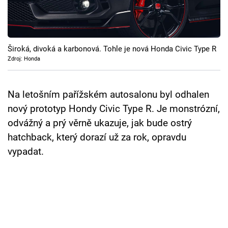
Cool Esport
Pořady
Široká, divoká a karbonová. Tohle je nová Honda Civic Type R
TV Program
Zdroj: Honda
Sledujte prima+
Na letošním pařížském autosalonu byl odhalen
nový prototyp Hondy Civic Type R. Je monstrózní,
Přihlášení
odvážný a prý věrně ukazuje, jak bude ostrý
hatchback, který dorazí už za rok, opravdu
vypadat.
Sledujte nás