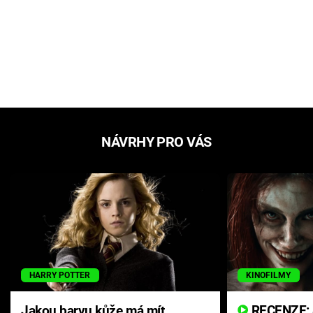
NÁVRHY PRO VÁS
HARRY POTTER
KINOFILMY
Jakou barvu kůže má mít
RECENZE: Smrtelné zlo se