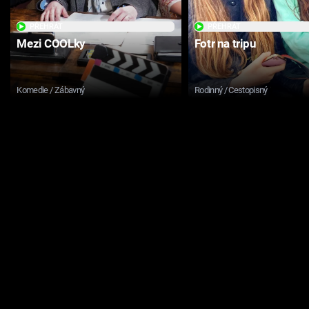
PŘEHRÁT
PŘEHRÁT
Mezi COOLky
Fotr na tripu
Komedie / Zábavný
Rodinný / Cestopisný