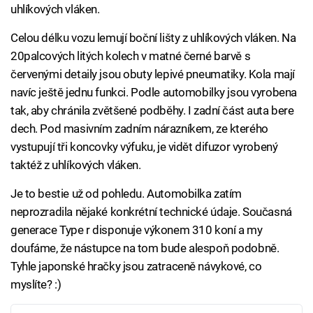
uhlíkových vláken.
Celou délku vozu lemují boční lišty z uhlíkových vláken. Na
20palcových litých kolech v matné černé barvě s
červenými detaily jsou obuty lepivé pneumatiky. Kola mají
navíc ještě jednu funkci. Podle automobilky jsou vyrobena
tak, aby chránila zvětšené podběhy. I zadní část auta bere
dech. Pod masivním zadním nárazníkem, ze kterého
vystupují tři koncovky výfuku, je vidět difuzor vyrobený
taktéž z uhlíkových vláken.
Je to bestie už od pohledu. Automobilka zatím
neprozradila nějaké konkrétní technické údaje. Současná
generace Type r disponuje výkonem 310 koní a my
doufáme, že nástupce na tom bude alespoň podobně.
Tyhle japonské hračky jsou zatraceně návykové, co
myslíte? :)