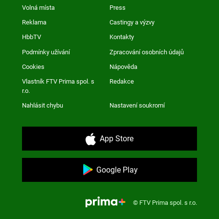
Volná místa
Press
Reklama
Castingy a výzvy
HbbTV
Kontakty
Podmínky užívání
Zpracování osobních údajů
Cookies
Nápověda
Vlastník FTV Prima spol. s
Redakce
r.o.
Nahlásit chybu
Nastavení soukromí
App Store
Google Play
© FTV Prima spol. s r.o.