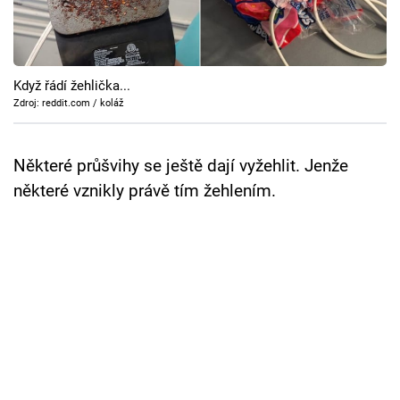
Cool Esport
Pořady
Když řádí žehlička...
TV Program
Zdroj: reddit.com / koláž
Sledujte prima+
Některé průšvihy se ještě dají vyžehlit. Jenže
některé vznikly právě tím žehlením.
Přihlášení
Sledujte nás