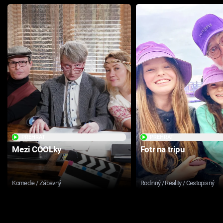
PŘEHRÁT
PŘEHRÁT
Mezi COOLky
Fotr na tripu
Komedie / Zábavný
Rodinný / Reality / Cestopisný