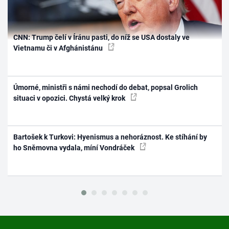
CNN: Trump čelí v Íránu pasti, do níž se USA dostaly ve
Vietnamu či v Afghánistánu
Úmorné, ministři s námi nechodí do debat, popsal Grolich
situaci v opozici. Chystá velký krok
Bartošek k Turkovi: Hyenismus a nehoráznost. Ke stíhání by
ho Sněmovna vydala, míní Vondráček