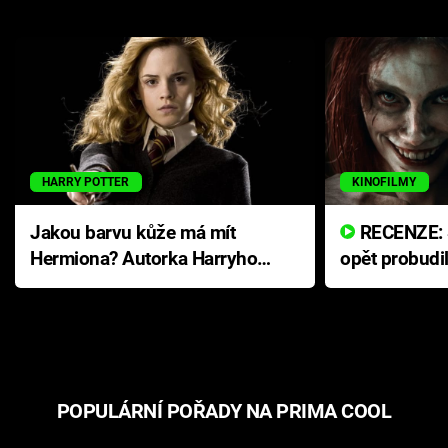
HARRY POTTER
KINOFILMY
Jakou barvu kůže má mít
RECENZE: Smrtelné zlo se
Hermiona? Autorka Harryho
opět probudi
Pottera přišla s ráznou
přichází s n
odpovědí
hororovou n
POPULÁRNÍ POŘADY NA PRIMA COOL