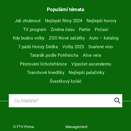
Populární témata
Jak zhubnout
Nejlepší filmy 2024
Nejlepší horory
TV program
Změna času
Partie
Počasí
Kdy budou volby
ZOO Nové začátky
Auto – katalog
7 pádů Honzy Dědka
Volby 2025
Svařené víno
Tatarák podle Pohlreicha
Aloe vera
Pěstování lichořeřišnice
Výpočet ascendentu
Tvarohové knedlíky
Nejlepší palačinky
Švestkový koláč
O FTV Prima
Management