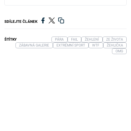
SDÍLEJTE ČLÁNEK
ŠTÍTKY
PÁRA
FAIL
ŽEHLENÍ
ZE ŽIVOTA
ZÁBAVNÁ GALERIE
EXTRÉMNÍ SPORT
WTF
ŽEHLIČKA
OMG