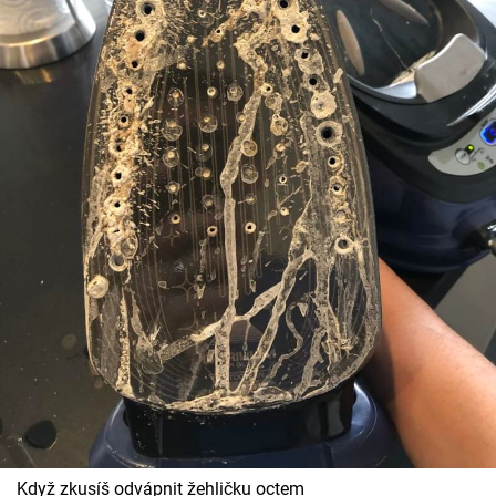
Když zkusíš odvápnit žehličku octem