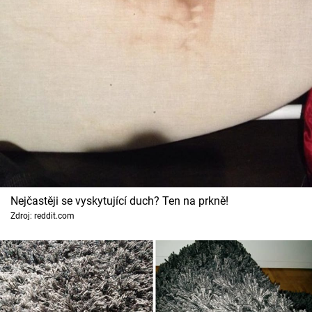
Cool Esport
Pořady
TV Program
Sledujte prima+
Přihlášení
Nejčastěji se vyskytující duch? Ten na prkně!
Sledujte nás
Zdroj: reddit.com