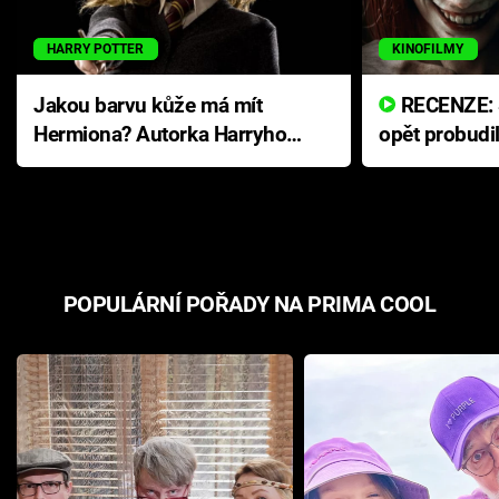
HARRY POTTER
KINOFILMY
Jakou barvu kůže má mít
RECENZE: Smrtelné zlo se
Hermiona? Autorka Harryho
opět probudi
Pottera přišla s ráznou
přichází s n
odpovědí
hororovou n
POPULÁRNÍ POŘADY NA PRIMA COOL