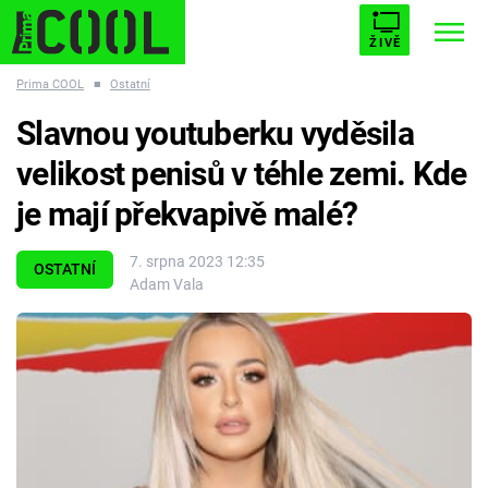
ŽIVĚ
Prima COOL
■
Ostatní
STARHOUSE
BUFFY, PŘEMOŽITELKA UPÍRŮ
Trendy:
Slavnou youtuberku vyděsila
ESCAPE
PLNEJ KOTEL
AVENGERS 5
velikost penisů v téhle zemi. Kde
je mají překvapivě malé?
7. srpna 2023 12:35
OSTATNÍ
Adam Vala
Témata
Přihlášení
Sledujte nás