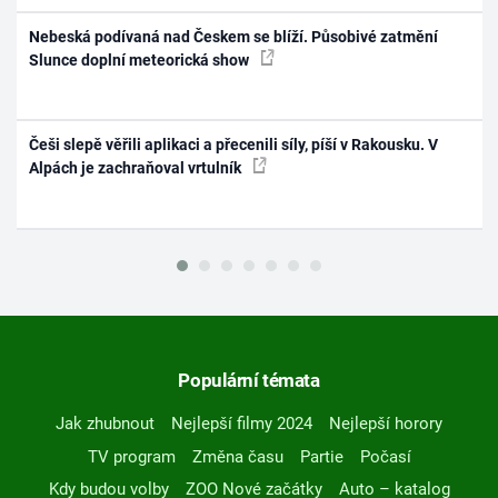
Nebeská podívaná nad Českem se blíží. Působivé zatmění
Slunce doplní meteorická show
Češi slepě věřili aplikaci a přecenili síly, píší v Rakousku. V
Alpách je zachraňoval vrtulník
Populární témata
Jak zhubnout
Nejlepší filmy 2024
Nejlepší horory
TV program
Změna času
Partie
Počasí
Kdy budou volby
ZOO Nové začátky
Auto – katalog