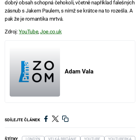
dobrý obsah schopná čehokoli, včetně například falešných
zásnub s Jakem Paulem, s nímž se krátce na to rozešla. A
pak že je romantika mrtvá.
Zdroj:
YouTube
,
Joe.co.uk
Adam Vala
SDÍLEJTE ČLÁNEK
ŠTÍTKY
LONDÝN
VELKÁ BRITÁNIE
YOUTUBE
YOUTUBERKA