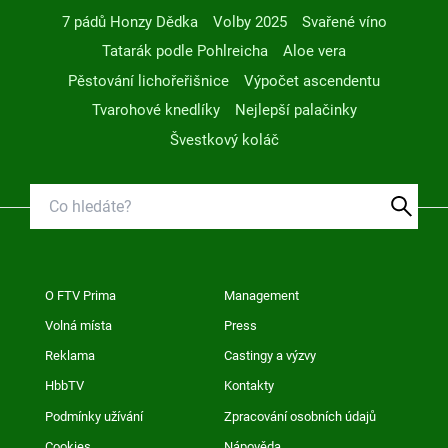
7 pádů Honzy Dědka
Volby 2025
Svařené víno
Tatarák podle Pohlreicha
Aloe vera
Pěstování lichořeřišnice
Výpočet ascendentu
Tvarohové knedlíky
Nejlepší palačinky
Švestkový koláč
O FTV Prima
Management
Volná místa
Press
Reklama
Castingy a výzvy
HbbTV
Kontakty
Podmínky užívání
Zpracování osobních údajů
Cookies
Nápověda