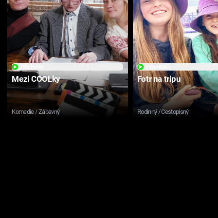
PŘEHRÁT
PŘEHRÁT
Mezi COOLky
Fotr na tripu
Komedie / Zábavný
Rodinný / Cestopisný