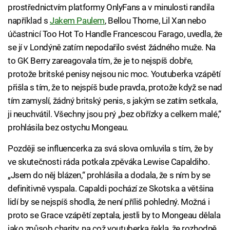
prostřednictvím platformy OnlyFans a v minulosti randila
například s
Jakem Paulem
, Bellou Thorne, Lil Xan nebo
účastnicí Too Hot To Handle Francescou Farago, uvedla, že
se jí v Londýně zatím nepodařilo svést žádného muže. Na
to GK Berry zareagovala tím, že je to nejspíš dobře,
protože britské penisy nejsou nic moc. Youtuberka vzápětí
přišla s tím, že to nejspíš bude pravda, protože když se nad
tím zamyslí, žádný britský penis, s jakým se zatím setkala,
ji neuchvátil. Všechny jsou prý „bez obřízky a celkem malé,“
prohlásila bez ostychu Mongeau.
Později se influencerka za svá slova omluvila s tím, že by
ve skutečnosti ráda potkala zpěváka Lewise Capaldiho.
„Jsem do něj blázen,“ prohlásila a dodala, že s ním by se
definitivně vyspala. Capaldi pochází ze Skotska a většina
lidí by se nejspíš shodla, že není příliš pohledný. Možná i
proto se Grace vzápětí zeptala, jestli by to Mongeau dělala
jako způsob charity, na což youtuberka řekla, že rozhodně