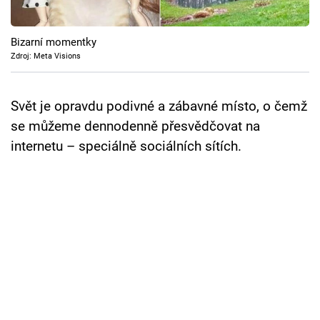
Cool Esport
Bizarní momentky
Pořady
Zdroj: Meta Visions
TV Program
Svět je opravdu podivné a zábavné místo, o čemž
Sledujte prima+
se můžeme dennodenně přesvědčovat na
internetu – speciálně sociálních sítích.
Přihlášení
Sledujte nás