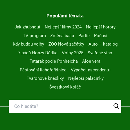
Populární témata
Jak zhubnout
Nejlepší filmy 2024
Nejlepší horory
TV program
Změna času
Partie
Počasí
Kdy budou volby
ZOO Nové začátky
Auto – katalog
7 pádů Honzy Dědka
Volby 2025
Svařené víno
Tatarák podle Pohlreicha
Aloe vera
Pěstování lichořeřišnice
Výpočet ascendentu
Tvarohové knedlíky
Nejlepší palačinky
Švestkový koláč