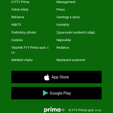
O FTV Prima
Management
Volná místa
Press
Reklama
Castingy a výzvy
HbbTV
Kontakty
Podmínky užívání
Zpracování osobních údajů
Cookies
Nápověda
Vlastník FTV Prima spol. s
Redakce
r.o.
Nahlásit chybu
Nastavení soukromí
App Store
Google Play
© FTV Prima spol. s r.o.