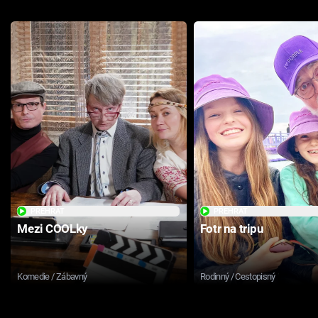
PŘEHRÁT
PŘEHRÁT
Mezi COOLky
Fotr na tripu
Komedie / Zábavný
Rodinný / Cestopisný