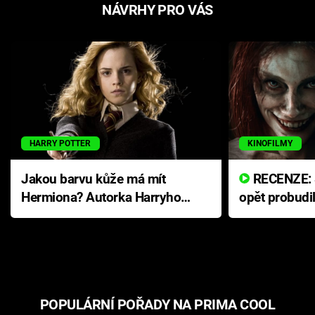
NÁVRHY PRO VÁS
HARRY POTTER
KINOFILMY
Jakou barvu kůže má mít
RECENZE: Smrtelné zlo se
Hermiona? Autorka Harryho
opět probudi
Pottera přišla s ráznou
přichází s n
odpovědí
hororovou n
POPULÁRNÍ POŘADY NA PRIMA COOL