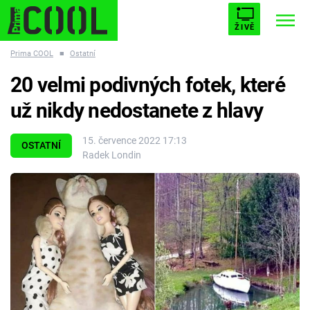
ŽIVĚ
Prima COOL
■
Ostatní
STARHOUSE
BUFFY, PŘEMOŽITELKA UPÍRŮ
Trendy:
20 velmi podivných fotek, které
ESCAPE
PLNEJ KOTEL
AVENGERS 5
už nikdy nedostanete z hlavy
15. července 2022 17:13
OSTATNÍ
Radek Londin
Témata
Filmy
Seriály
Hry