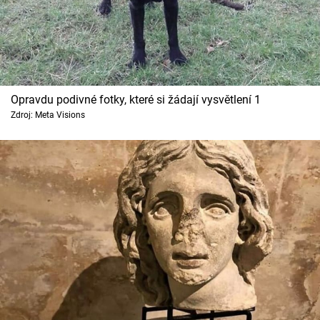
Cool Esport
Pořady
TV Program
Opravdu podivné fotky, které si žádají vysvětlení 1
Zdroj: Meta Visions
Sledujte prima+
Přihlášení
Sledujte nás