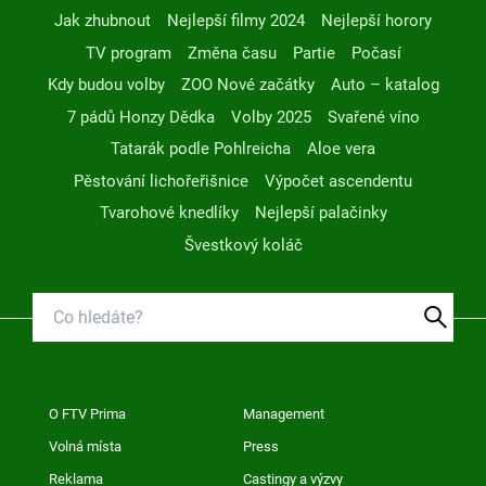
Jak zhubnout
Nejlepší filmy 2024
Nejlepší horory
TV program
Změna času
Partie
Počasí
Kdy budou volby
ZOO Nové začátky
Auto – katalog
7 pádů Honzy Dědka
Volby 2025
Svařené víno
Tatarák podle Pohlreicha
Aloe vera
Pěstování lichořeřišnice
Výpočet ascendentu
Tvarohové knedlíky
Nejlepší palačinky
Švestkový koláč
O FTV Prima
Management
Volná místa
Press
Reklama
Castingy a výzvy