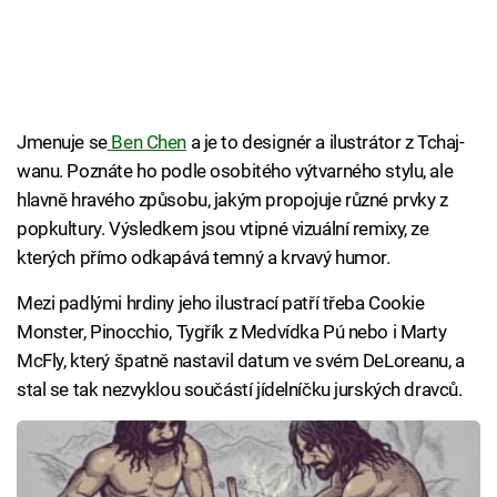
Jmenuje se
Ben Chen
a je to designér a ilustrátor z Tchaj-
wanu. Poznáte ho podle osobitého výtvarného stylu, ale
hlavně hravého způsobu, jakým propojuje různé prvky z
popkultury. Výsledkem jsou vtipné vizuální remixy, ze
kterých přímo odkapává temný a krvavý humor.
Mezi padlými hrdiny jeho ilustrací patří třeba Cookie
Monster, Pinocchio, Tygřík z Medvídka Pú nebo i Marty
McFly, který špatně nastavil datum ve svém DeLoreanu, a
stal se tak nezvyklou součástí jídelníčku jurských dravců.