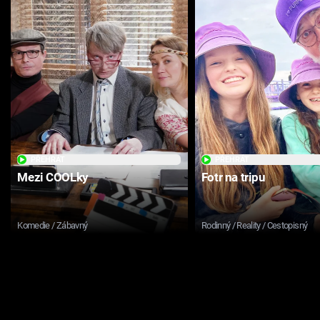
PŘEHRÁT
PŘEHRÁT
Mezi COOLky
Fotr na tripu
Komedie / Zábavný
Rodinný / Reality / Cestopisný