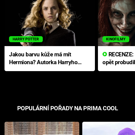
HARRY POTTER
KINOFILMY
Jakou barvu kůže má mít
RECENZE: Smrtelné zlo se
Hermiona? Autorka Harryho
opět probudi
Pottera přišla s ráznou
přichází s n
odpovědí
hororovou n
POPULÁRNÍ POŘADY NA PRIMA COOL