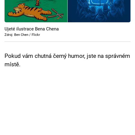
Cool Esport
Pořady
Ujeté ilustrace Bena Chena
TV Program
Zdroj: Ben Chen / Flickr
Sledujte prima+
Pokud vám chutná černý humor, jste na správném
místě.
Přihlášení
Sledujte nás