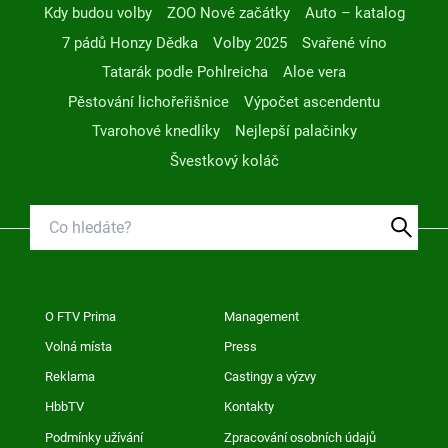
Kdy budou volby
ZOO Nové začátky
Auto – katalog
7 pádů Honzy Dědka
Volby 2025
Svařené víno
Tatarák podle Pohlreicha
Aloe vera
Pěstování lichořeřišnice
Výpočet ascendentu
Tvarohové knedlíky
Nejlepší palačinky
Švestkový koláč
O FTV Prima
Management
Volná místa
Press
Reklama
Castingy a výzvy
HbbTV
Kontakty
Podmínky užívání
Zpracování osobních údajů