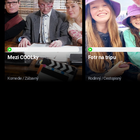
PŘEHRÁT
PŘEHRÁT
Mezi COOLky
Fotr na tripu
Komedie / Zábavný
Rodinný / Cestopisný