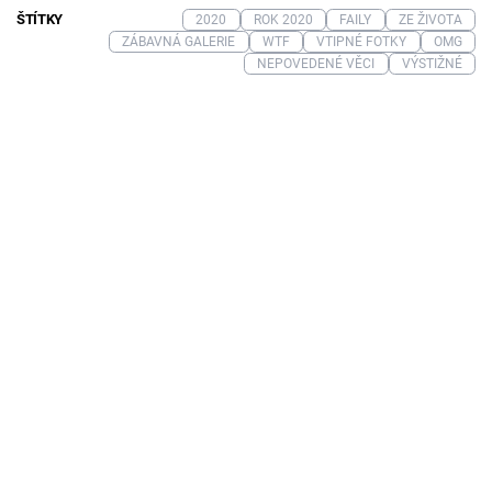
ŠTÍTKY
2020
ROK 2020
FAILY
ZE ŽIVOTA
ZÁBAVNÁ GALERIE
WTF
VTIPNÉ FOTKY
OMG
NEPOVEDENÉ VĚCI
VÝSTIŽNÉ