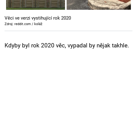
Cool Esport
Věci ve verzi vystihující rok 2020
Pořady
Zdroj: reddit.com / koláž
TV Program
Kdyby byl rok 2020 věc, vypadal by nějak takhle.
Sledujte prima+
Přihlášení
Sledujte nás