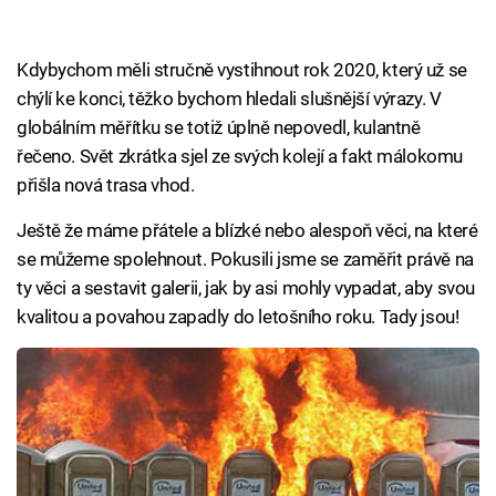
Kdybychom měli stručně vystihnout rok 2020, který už se
chýlí ke konci, těžko bychom hledali slušnější výrazy. V
globálním měřítku se totiž úplně nepovedl, kulantně
řečeno. Svět zkrátka sjel ze svých kolejí a fakt málokomu
přišla nová trasa vhod.
Ještě že máme přátele a blízké nebo alespoň věci, na které
se můžeme spolehnout. Pokusili jsme se zaměřit právě na
ty věci a sestavit galerii, jak by asi mohly vypadat, aby svou
kvalitou a povahou zapadly do letošního roku. Tady jsou!