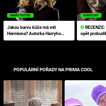
HARRY POTTER
KINOFILMY
Jakou barvu kůže má mít
RECENZE: Smrtelné zlo se
Hermiona? Autorka Harryho
opět probudi
Pottera přišla s ráznou
přichází s n
odpovědí
hororovou n
POPULÁRNÍ POŘADY NA PRIMA COOL