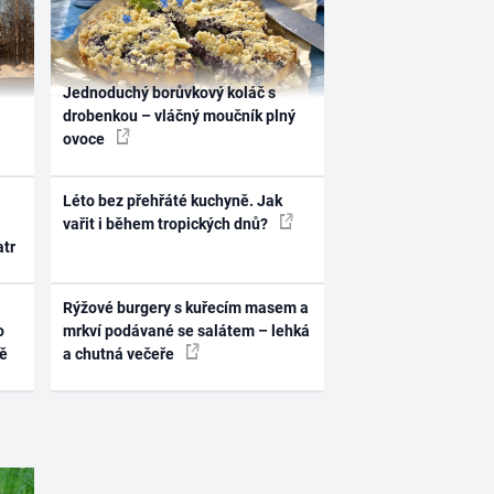
Jednoduchý borůvkový koláč s
drobenkou – vláčný moučník plný
ovoce
Léto bez přehřáté kuchyně. Jak
vařit i během tropických dnů?
atr
Rýžové burgery s kuřecím masem a
o
mrkví podávané se salátem – lehká
ně
a chutná večeře