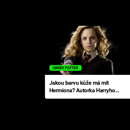
HARRY POTTER
Jakou barvu kůže má mít
Hermiona? Autorka Harryho
Pottera přišla s ráznou
odpovědí