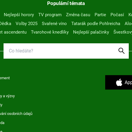
Populární témata
Nejlepší horory
TV program
Změna času
Partie
Počasí
K
Dědka
Volby 2025
Svařené víno
Tatarák podle Pohlreicha
Alo
t ascendentu
Tvarohové knedlíky
Nejlepší palačinky
Švestkov
ement
App
y a výzvy
ty
vání osobních údajů
ěda
ce