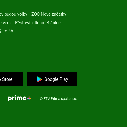
dy budou volby
ZOO Nové začátky
e vera
Pěstování lichořeřišnice
ý koláč
 Store
Google Play
© FTV Prima spol. s r.o.