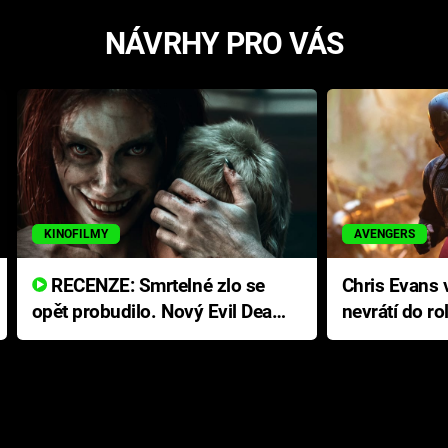
NÁVRHY PRO VÁS
KINOFILMY
AVENGERS
RECENZE: Smrtelné zlo se
Chris Evans v
opět probudilo. Nový Evil Dead
nevrátí do ro
přichází s neodolatelnou
Ameriky
hororovou nabídkou