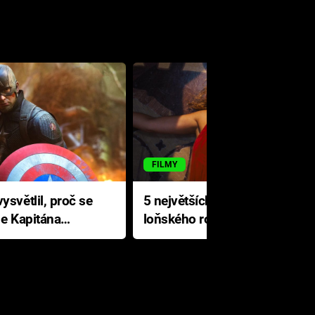
FILMY
ysvětlil, proč se
5 největších propadáků
le Kapitána
loňského roku: Disney na
jediné katastrofě prodělal 200
milionů dolarů