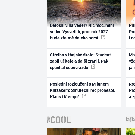
Letošní vlna veder? Nic moc, míní
Pri
vědci. Vysvětlili, proč rok 2027
Pri
bude zřejmě daleko horší
i n
Střelba v thajské škole: Student
Ma
zabil učitele a další zranil. Pak
vž
spáchal sebevraždu
já,
Poslední rozloučení s Milanem
Ro
Knížákem: Smuteční řec pronesou
Pr
Klaus i Klempíř
a 