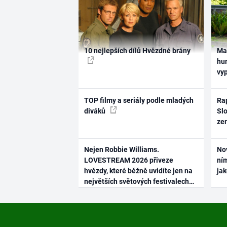
10 nejlepších dílů Hvězdné brány
Ma
hum
vy
TOP filmy a seriály podle mladých
Rap
diváků
Slo
ze
Nejen Robbie Williams.
No
LOVESTREAM 2026 přiveze
ním
hvězdy, které běžně uvidíte jen na
ja
největších světových festivalech