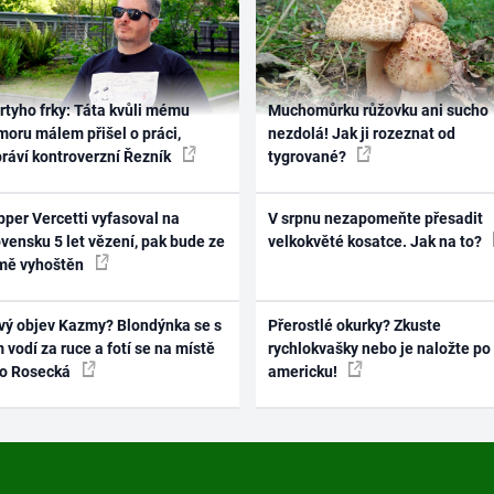
rtyho frky: Táta kvůli mému
Muchomůrku růžovku ani sucho
oru málem přišel o práci,
nezdolá! Jak ji rozeznat od
práví kontroverzní Řezník
tygrované?
per Vercetti vyfasoval na
V srpnu nezapomeňte přesadit
vensku 5 let vězení, pak bude ze
velkokvěté kosatce. Jak na to?
mě vyhoštěn
vý objev Kazmy? Blondýnka se s
Přerostlé okurky? Zkuste
 vodí za ruce a fotí se na místě
rychlokvašky nebo je naložte po
ko Rosecká
americku!