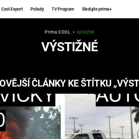
Cool Esport
Pořady
TV Program
Sledujte prima+
Prima COOL
výstižné
Hry
Zábava
VÝSTIŽNÉ
MAFIA
ZÁBAVN
GALERI
GTA 6
NEJLEP
OVĚJŠÍ ČLÁNKY KE ŠTÍTKU „VÝST
KINGDOM
KOMEDI
COME:
DELIVERANCE
CHUCK
NORRIS
ESPORT
DEADP