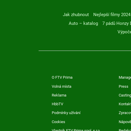
Jak zhubnout
Nejlepší filmy 2024
Auto – katalog
7 pádů Honzy 
Výpoče
O FTV Prima
Manag
Volná místa
Press
Reklama
Casting
HbbTV
Kontak
Podmínky užívání
Zpraco
Cookies
Nápov
Vlastník FTV Prima spol. s r.o.
Redak