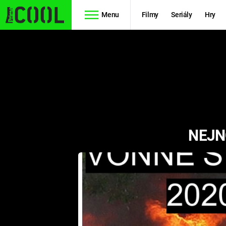
Menu
Filmy
Seriály
Hry
Seriály
Filmy
SIMPSONOVI
STAR WARS
HVĚZDNÁ
AVENGERS
BRÁNA
NEJN
RYCHLE A
TEORIE
ZBĚSILE 10
VELKÉHO
PREDÁTOR
TŘESKU
FUTURAMA