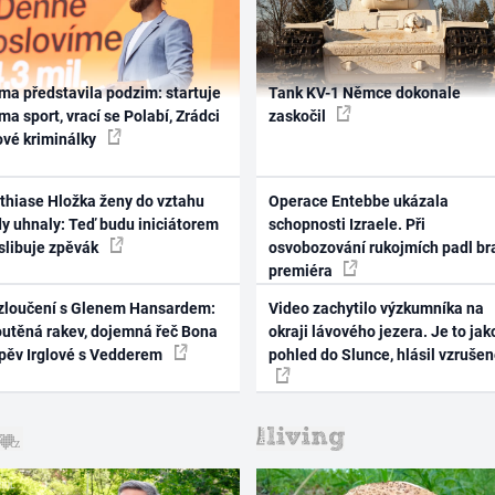
ma představila podzim: startuje
Tank KV-1 Němce dokonale
ma sport, vrací se Polabí, Zrádci
zaskočil
ové kriminálky
thiase Hložka ženy do vztahu
Operace Entebbe ukázala
dy uhnaly: Teď budu iniciátorem
schopnosti Izraele. Při
 slibuje zpěvák
osvobozování rukojmích padl br
premiéra
zloučení s Glenem Hansardem:
Video zachytilo výzkumníka na
outěná rakev, dojemná řeč Bona
okraji lávového jezera. Je to jak
zpěv Irglové s Vedderem
pohled do Slunce, hlásil vzruše