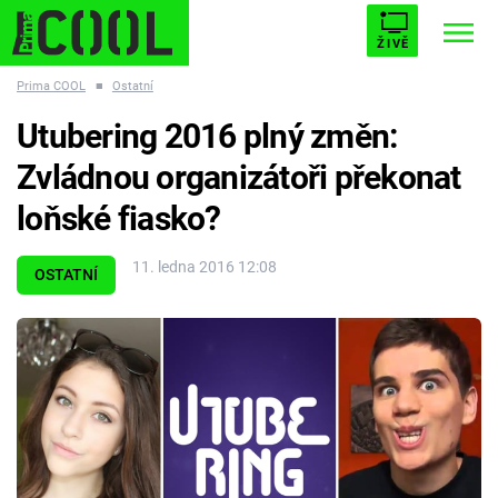
ŽIVĚ
Prima COOL
■
Ostatní
STARHOUSE
BUFFY, PŘEMOŽITELKA UPÍRŮ
Trendy:
Utubering 2016 plný změn:
ESCAPE
PLNEJ KOTEL
AVENGERS 5
Zvládnou organizátoři překonat
loňské fiasko?
11. ledna 2016 12:08
OSTATNÍ
Témata
Filmy
Seriály
Hry