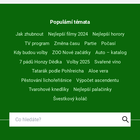
Populární témata
Jak zhubnout
Nejlepší filmy 2024
Nejlepší horory
TV program
Změna času
Partie
Počasí
Kdy budou volby
ZOO Nové začátky
Auto – katalog
7 pádů Honzy Dědka
Volby 2025
Svařené víno
Tatarák podle Pohlreicha
Aloe vera
Pěstování lichořeřišnice
Výpočet ascendentu
Tvarohové knedlíky
Nejlepší palačinky
Švestkový koláč