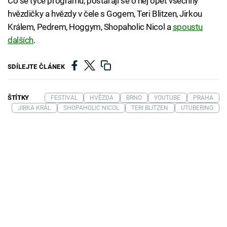
Co se týče programu, postarají se o něj opět všechny
hvězdičky a hvězdy v čele s Gogem, Teri Blitzen, Jirkou
Králem, Pedrem, Hoggym, Shopaholic Nicol a
spoustu
dalších
.
SDÍLEJTE ČLÁNEK
ŠTÍTKY
FESTIVAL
HVĚZDA
BRNO
YOUTUBE
PRAHA
JIRKA KRÁL
SHOPAHOLIC NICOL
TERI BLITZEN
UTUBERING