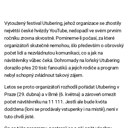
Vytoužený festival Utubering, jehož organizace se zhostily
největší české hvězdy YouTube, nedopadl ve svém prvním
ročníku zrovna skvostně. Pomineme-li počasí, za které
organizátoři skutečně nemohou, šlo především o obrovský
počet lidí a nezvládnutou komunikaci, co a jak na
návštěvníky vůbec čeká. Dohromady na loňský Utubering
dorazilo přes 20 tisíc fanoušků a jejich rodiče a program
nebyl schopný zvládnout takový zájem.
Letos se proto organizátoři rozhodli pořádat Utubering v
Praze (29. dubna) a v Brně (6. května) a zároveň omezit
počet návštěvníku na 11 111. Jestli ale bude kvóta
dodržena (loni se prodávaly vstupenky i na místě), není v
tuto chvíli jisté.