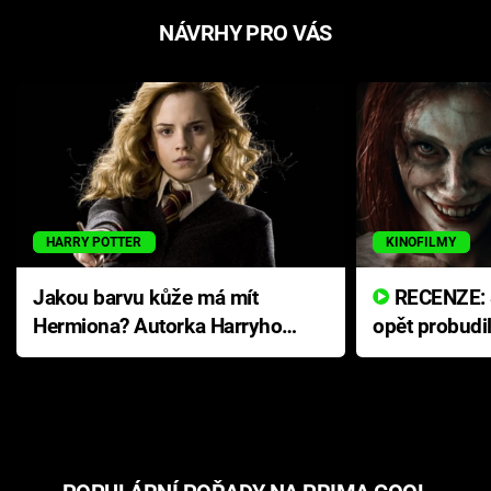
NÁVRHY PRO VÁS
HARRY POTTER
KINOFILMY
Jakou barvu kůže má mít
RECENZE: Smrtelné zlo se
Hermiona? Autorka Harryho
opět probudi
Pottera přišla s ráznou
přichází s n
odpovědí
hororovou n