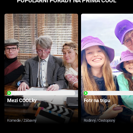
POPULÁRNÍ POŘADY NA PRIMA COOL
PŘEHRÁT
PŘEHRÁT
Mezi COOLky
Fotr na tripu
Komedie / Zábavný
Rodinný / Cestopisný