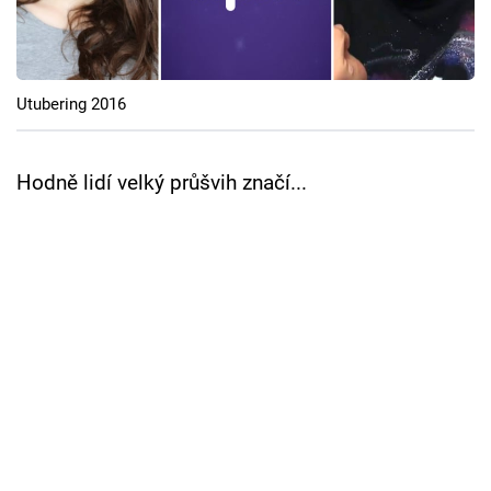
Cool Esport
Pořady
Utubering 2016
TV Program
Hodně lidí velký průšvih značí...
Sledujte prima+
Přihlášení
Sledujte nás