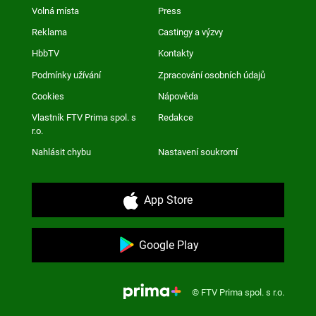
Volná místa
Press
Reklama
Castingy a výzvy
HbbTV
Kontakty
Podmínky užívání
Zpracování osobních údajů
Cookies
Nápověda
Vlastník FTV Prima spol. s
Redakce
r.o.
Nahlásit chybu
Nastavení soukromí
App Store
Google Play
© FTV Prima spol. s r.o.