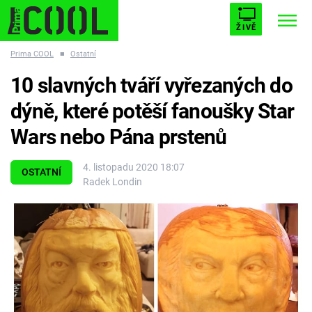
ŽIVĚ
Prima COOL
■
Ostatní
STARHOUSE
BUFFY, PŘEMOŽITELKA UPÍRŮ
Trendy:
10 slavných tváří vyřezaných do
ESCAPE
PLNEJ KOTEL
AVENGERS 5
dýně, které potěší fanoušky Star
Wars nebo Pána prstenů
4. listopadu 2020 18:07
OSTATNÍ
Radek Londin
Témata
Filmy
Seriály
Hry