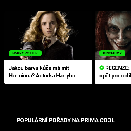
HARRY POTTER
KINOFILMY
Jakou barvu kůže má mít
RECENZE: Smrtelné zlo se
Hermiona? Autorka Harryho
opět probudi
Pottera přišla s ráznou
přichází s n
odpovědí
hororovou n
POPULÁRNÍ POŘADY NA PRIMA COOL