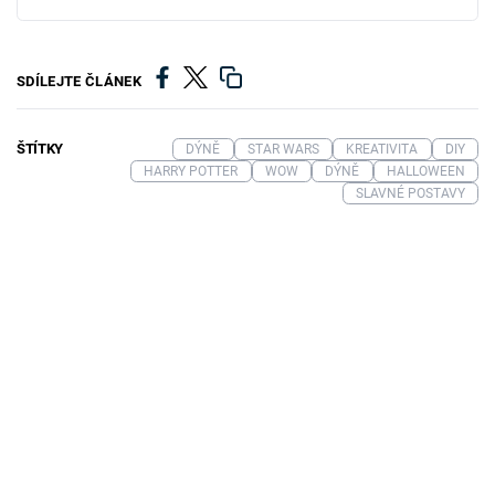
SDÍLEJTE ČLÁNEK
ŠTÍTKY
DÝNĚ
STAR WARS
KREATIVITA
DIY
HARRY POTTER
WOW
DÝNĚ
HALLOWEEN
SLAVNÉ POSTAVY