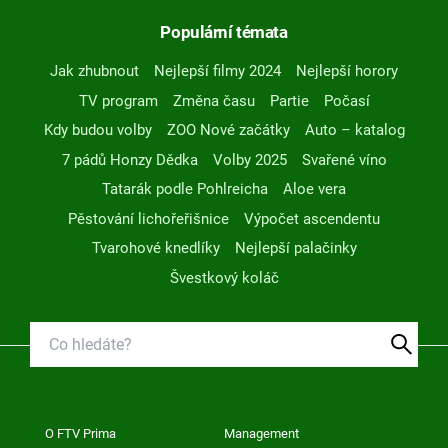
Populární témata
Jak zhubnout
Nejlepší filmy 2024
Nejlepší horory
TV program
Změna času
Partie
Počasí
Kdy budou volby
ZOO Nové začátky
Auto – katalog
7 pádů Honzy Dědka
Volby 2025
Svařené víno
Tatarák podle Pohlreicha
Aloe vera
Pěstování lichořeřišnice
Výpočet ascendentu
Tvarohové knedlíky
Nejlepší palačinky
Švestkový koláč
O FTV Prima
Management