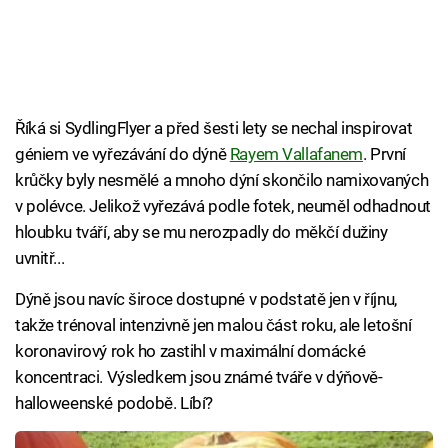
Říká si SydlingFlyer a před šesti lety se nechal inspirovat
géniem ve vyřezávání do dýně
Rayem Vallafanem
. První
krůčky byly nesmělé a mnoho dýní skončilo namixovaných
v polévce. Jelikož vyřezává podle fotek, neuměl odhadnout
hloubku tváří, aby se mu nerozpadly do měkčí dužiny
uvnitř...
Dýně jsou navíc široce dostupné v podstatě jen v říjnu,
takže trénoval intenzivně jen malou část roku, ale letošní
koronavirový rok ho zastihl v maximální domácké
koncentraci. Výsledkem jsou známé tváře v dýňově-
halloweenské podobě. Líbí?