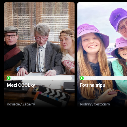
PŘEHRÁT
PŘEHRÁT
Mezi COOLky
Fotr na tripu
Komedie / Zábavný
Rodinný / Cestopisný