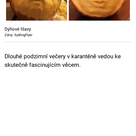
Cool Esport
Pořady
Dýňové hlavy
TV Program
Zdroj: SydlingFlyer
Sledujte prima+
Dlouhé podzimní večery v karanténě vedou ke
skutečně fascinujícím věcem.
Přihlášení
Sledujte nás