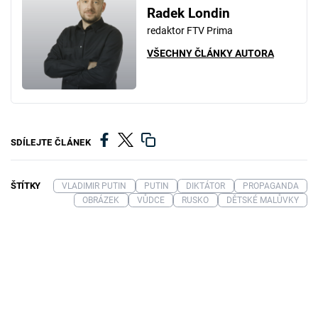
Radek Londin
redaktor FTV Prima
VŠECHNY ČLÁNKY AUTORA
SDÍLEJTE ČLÁNEK
ŠTÍTKY
VLADIMIR PUTIN
PUTIN
DIKTÁTOR
PROPAGANDA
OBRÁZEK
VŮDCE
RUSKO
DĚTSKÉ MALŮVKY