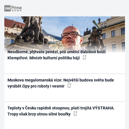
Neodborné, plýtváte penězi, píší umělci Babišovi kvůli
Klempířovi. Ministr kulturní politiku hájí
Muskova megalomanská vize: Největší budova světa bude
vyrábět čipy pro roboty i vesmír
Teploty v Česku rapidně stoupnou, platí trojitá VÝSTRAHA.
Tropy však brzy utnou silné bouřky