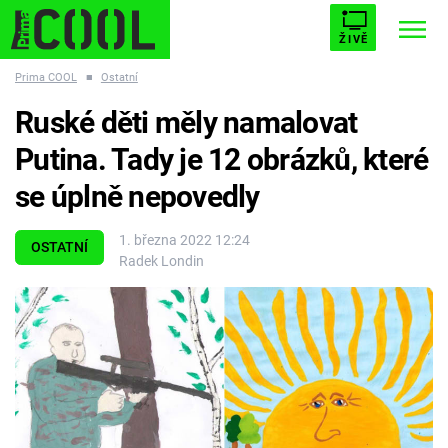
ŽIVĚ
Prima COOL
■
Ostatní
STARHOUSE
BUFFY, PŘEMOŽITELKA UPÍRŮ
Trendy:
Ruské děti měly namalovat
ESCAPE
PLNEJ KOTEL
AVENGERS 5
Putina. Tady je 12 obrázků, které
se úplně nepovedly
1. března 2022 12:24
OSTATNÍ
Radek Londin
Témata
Filmy
Seriály
Hry