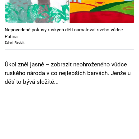
Cool Esport
Pořady
Nepovedené pokusy ruských dětí namalovat svého vůdce
TV Program
Putina
Zdroj: Reddit
Sledujte prima+
Úkol zněl jasně – zobrazit neohroženého vůdce
Přihlášení
ruského národa v co nejlepších barvách. Jenže u
dětí to bývá složité...
Sledujte nás