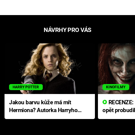
NÁVRHY PRO VÁS
HARRY POTTER
KINOFILMY
Jakou barvu kůže má mít
RECENZE: Smrtelné zlo se
Hermiona? Autorka Harryho
opět probudi
Pottera přišla s ráznou
přichází s n
odpovědí
hororovou n