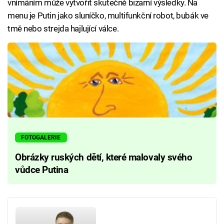
vnímáním může vytvořit skutečně bizarní výsledky. Na
menu je Putin jako sluníčko, multifunkční robot, bubák ve
tmě nebo strejda hajlující válce.
FOTOGALERIE
Obrázky ruských dětí, které malovaly svého
vůdce Putina