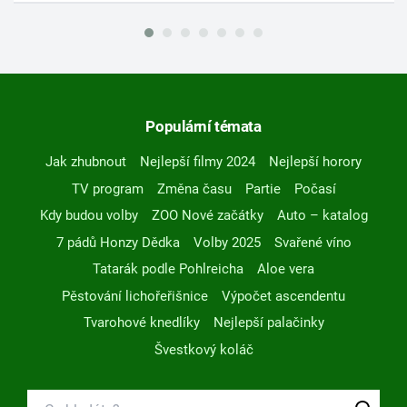
Populární témata
Jak zhubnout
Nejlepší filmy 2024
Nejlepší horory
TV program
Změna času
Partie
Počasí
Kdy budou volby
ZOO Nové začátky
Auto – katalog
7 pádů Honzy Dědka
Volby 2025
Svařené víno
Tatarák podle Pohlreicha
Aloe vera
Pěstování lichořeřišnice
Výpočet ascendentu
Tvarohové knedlíky
Nejlepší palačinky
Švestkový koláč