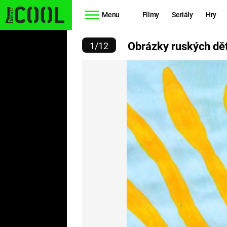
Menu
Filmy
Seriály
Hry
 KTERÉ MALOVALY SVÉH
Obrázky ruských dět
1
/
12
Seriály
Filmy
SIMPSONOVI
STAR WARS
HVĚZDNÁ
AVENGERS
BRÁNA
RYCHLE A
TEORIE
ZBĚSILE 10
VELKÉHO
PREDÁTOR
TŘESKU
FUTURAMA