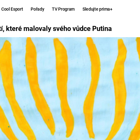
Cool Esport
Pořady
TV Program
Sledujte prima+
O VŮDCE PUTINA
í, které malovaly svého vůdce Putina
Hry
Zábava
MAFIA
ZÁBAVN
GALERI
GTA 6
NEJLEP
KINGDOM
KOMEDI
COME:
DELIVERANCE
CHUCK
NORRIS
ESPORT
DEADP