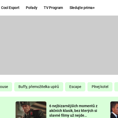
Cool Esport
Pořady
TV Program
Sledujte prima+
Hry
Zábava
MAFIA
ZÁBAVN
GALERI
GTA 6
NEJLEP
KINGDOM
KOMEDI
COME:
DELIVERANCE
CHUCK
House
Buffy, přemožitelka upírů
Escape
Plnej kotel
NORRIS
ESPORT
6 nejbizarnějších momentů z
DEADP
akčních klasik, bez kterých si
slavné filmy už nejde