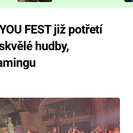
představit
OU FEST již potřetí
 skvělé hudby,
gamingu