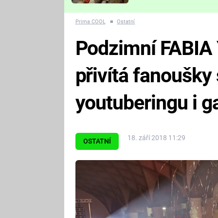
Které děsivé pecky vám
nejvíc zvednou tep?
Prima COOL
■
Ostatní
Podzimní FABIA Y
přivítá fanoušky
youtuberingu i 
18. září 2018 11:29
OSTATNÍ