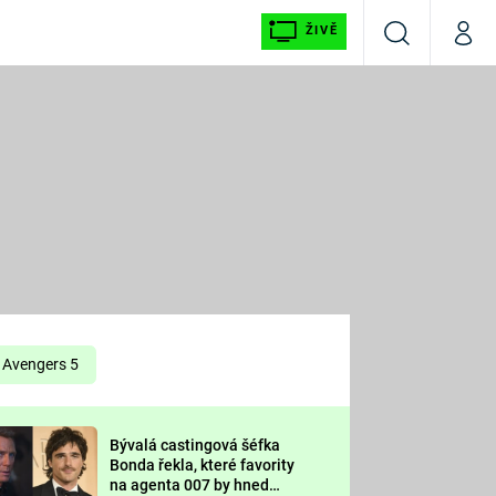
ŽIVĚ
Vyhledávání
Můj p
Prima+
É
CNN Prima NEWS
E
Prima FRESH
ŠÍ
Prima LIVING
E
Prima Ženy
Avengers 5
Prima LAJK
Bývalá castingová šéfka
OOL
Bonda řekla, které favority
Sledujte nás
na agenta 007 by hned