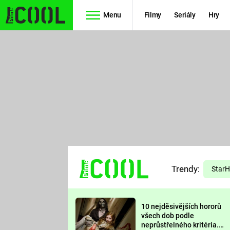
Menu
Filmy
Seriály
Hry
Seriály
Filmy
SIMPSONOVI
STAR WARS
HVĚZDNÁ
AVENGERS
BRÁNA
RYCHLE A
TEORIE
ZBĚSILE 10
Trendy:
VELKÉHO
Star
PREDÁTOR
TŘESKU
10 nejděsivějších hororů
FUTURAMA
všech dob podle
neprůstřelného kritéria.