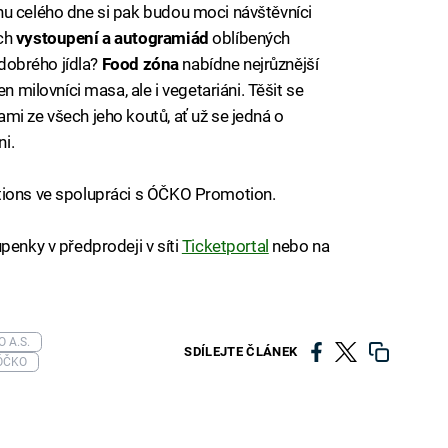
hu celého dne si pak budou moci návštěvníci
ích
vystoupení a autogramiád
oblíbených
 dobrého jídla?
Food zóna
nabídne nejrůznější
n milovníci masa, ale i vegetariáni. Těšit se
mi ze všech jeho koutů, ať už se jedná o
i.
tions ve spolupráci s ÓČKO Promotion.
upenky v předprodeji v síti
Ticketportal
nebo na
 A.S.
SDÍLEJTE ČLÁNEK
ÓČKO