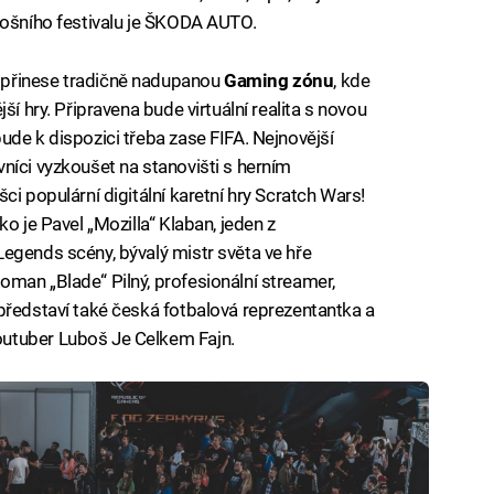
tošního festivalu je ŠKODA AUTO.
 přinese tradičně nadupanou
Gaming zónu
, kde
ší hry. Připravena bude virtuální realita s novou
ude k dispozici třeba zase FIFA. Nejnovější
níci vyzkoušet na stanovišti s herním
ci populární digitální karetní hry Scratch Wars!
o je Pavel „Mozilla“ Klaban, jeden z
egends scény, bývalý mistr světa ve hře
man „Blade“ Pilný, profesionální streamer,
představí také česká fotbalová reprezentantka a
utuber Luboš Je Celkem Fajn.