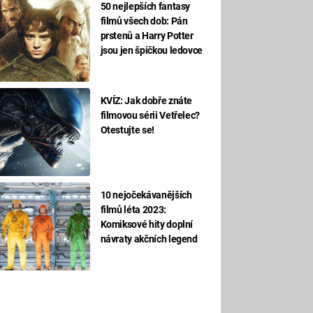
50 nejlepších fantasy
filmů všech dob: Pán
prstenů a Harry Potter
jsou jen špičkou ledovce
KVÍZ: Jak dobře znáte
filmovou sérii Vetřelec?
Otestujte se!
10 nejočekávanějších
filmů léta 2023:
Komiksové hity doplní
návraty akčních legend