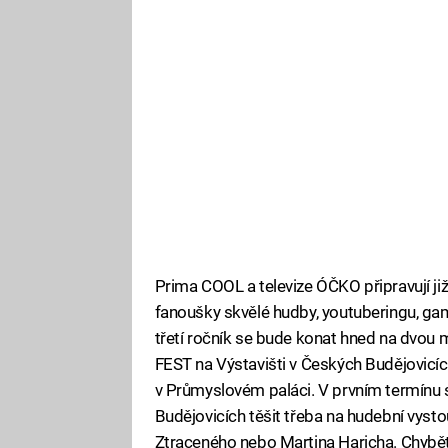
Prima COOL a televize ÓČKO připravují již
fanoušky skvělé hudby, youtuberingu, gamin
třetí ročník se bude konat hned na dvou
FEST na Výstavišti v Českých Budějovicíc
v Průmyslovém paláci. V prvním termínu 
Budějovicích těšit třeba na hudební vystou
Ztraceného nebo Martina Haricha. Chybět