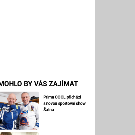
MOHLO BY VÁS ZAJÍMAT
Prima COOL přichází
s novou sportovní show
Šatna