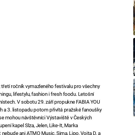
 třetí ročník vymazleného festivalu pro všechny
gu, lifestylu, fashion i fresh foodu. Letošní
 místech. V sobotu 29. září propukne FABIA YOU
h a 3. listopadu potom přivítá pražské fanoušky
se mohou návštěvníci Výstaviště v Českých
pení kapel Slza, Jelen, Like-It, Marka
 nebude ani ATMO Music, Sima, Lipo, Vojta D. a