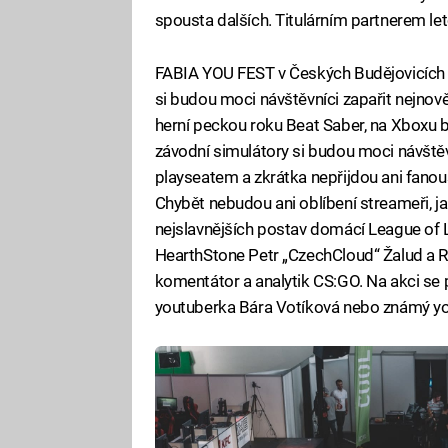
spousta dalších. Titulárním partnerem le
FABIA YOU FEST v Českých Budějovicích
si budou moci návštěvníci zapařit nejnověj
herní peckou roku Beat Saber, na Xboxu b
závodní simulátory si budou moci návštěv
playseatem a zkrátka nepřijdou ani fanouš
Chybět nebudou ani oblíbení streameři, jak
nejslavnějších postav domácí League of L
HearthStone Petr „CzechCloud“ Žalud a Ro
komentátor a analytik CS:GO. Na akci se 
youtuberka Bára Votíková nebo známý yo