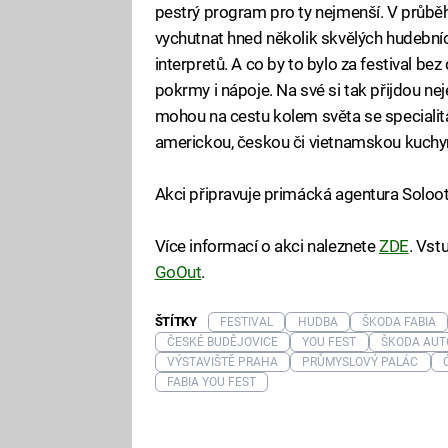
pestrý program pro ty nejmenší. V průbě
vychutnat hned několik skvělých hudebn
interpretů. A co by to bylo za festival bez
pokrmy i nápoje. Na své si tak přijdou neje
mohou na cestu kolem světa se specialita
americkou, českou či vietnamskou kuchyn
Akci připravuje primácká agentura Soloo
Více informací o akci naleznete
ZDE
. Vst
GoOut
.
ŠTÍTKY
FESTIVAL
HUDBA
ŠKODA FABIA
ČESKÉ BUDĚJOVICE
YOU FEST
ŠKODA AUTO
VÝSTAVIŠTĚ PRAHA
PRŮMYSLOVÝ PALÁC
FABIA YOU FEST