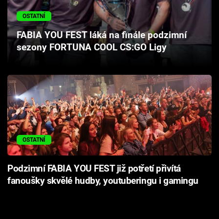
Cool Esport
OSTATNÍ
Pořady
FABIA YOU FEST láká na finále podzimní
sezony FORTUNA COOL CS:GO Ligy
TV Program
Sledujte prima+
Přihlášení
OSTATNÍ
Sledujte nás
Podzimní FABIA YOU FEST již potřetí přivítá
fanoušky skvělé hudby, youtuberingu i gamingu