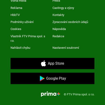
Volná místa
Press
Reklama
Castingy a výzvy
HbbTV
Kontakty
Podmínky užívání
Zpracování osobních údajů
Cookies
Nápověda
Vlastník FTV Prima spol. s
Redakce
r.o.
Nahlásit chybu
Nastavení soukromí
App Store
Google Play
© FTV Prima spol. s r.o.