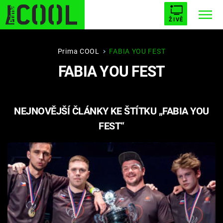
ŽIVĚ
STARHOUSE
BUFFY, PŘEMOŽITELKA UPÍRŮ
Trendy:
Prima COOL
FABIA YOU FEST
FABIA YOU FEST
ESCAPE
PLNEJ KOTEL
AVENGERS 5
NEJNOVĚJŠÍ ČLÁNKY KE ŠTÍTKU „FABIA YOU
FEST“
Témata
Filmy
Seriály
Hry