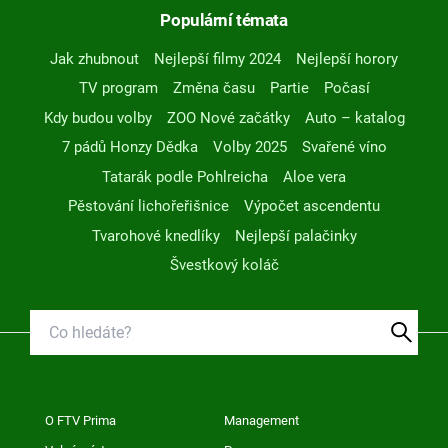
Populární témata
Jak zhubnout
Nejlepší filmy 2024
Nejlepší horory
TV program
Změna času
Partie
Počasí
Kdy budou volby
ZOO Nové začátky
Auto – katalog
7 pádů Honzy Dědka
Volby 2025
Svařené víno
Tatarák podle Pohlreicha
Aloe vera
Pěstování lichořeřišnice
Výpočet ascendentu
Tvarohové knedlíky
Nejlepší palačinky
Švestkový koláč
O FTV Prima
Management