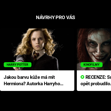
NÁVRHY PRO VÁS
HARRY POTTER
KINOFILMY
Jakou barvu kůže má mít
RECENZE: Smrtelné zlo se
Hermiona? Autorka Harryho
opět probudilo
Pottera přišla s ráznou
přichází s neo
odpovědí
hororovou nab