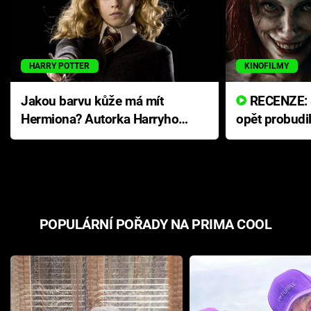
HARRY POTTER
KINOFILMY
Jakou barvu kůže má mít
RECENZE: Smrtelné zlo se
Hermiona? Autorka Harryho
opět probudi
Pottera přišla s ráznou
přichází s n
odpovědí
hororovou n
POPULÁRNÍ POŘADY NA PRIMA COOL