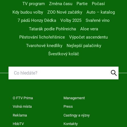
TV program
Změna času
Partie
Počasí
Kdy budou volby
ZOO Nové začátky
Auto – katalog
7 pádů Honzy Dědka
Volby 2025
Svařené víno
Tatarák podle Pohlreicha
Aloe vera
Pěstování lichořeřišnice
Výpočet ascendentu
Tvarohové knedlíky
Nejlepší palačinky
Švestkový koláč
O FTV Prima
Management
Volná místa
Press
Reklama
Castingy a výzvy
HbbTV
Kontakty