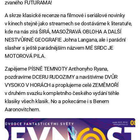
zvaného FUTURAMA!
A skrze klasické recenze na filmové i seriálové novinky
v kinech stejně jako streamech se dostáváme k literatuře,
kde na nás zírá ŠIRÁ, MASOŽRAVÁ OBLOHA A DALŠÍ
NESTVŮRNÉ GEOGRAFIE Johna Langana, ale i parádní
slasher s ještě parádnějším názvem MÉ SRDC JE
MOTOROVÁ PILA.
Zapějeme PÍSNĚ TEMNOTY Anthonyho Ryana,
pozdravíme DCERU RUDOZIMY a navštívíme DVŮR
VYSOKO V HORÁCH a proplujeme celé ZEMĚMOŘÍ
v druhém svazku kompletního českého vydání téhle
klasiky všech klasik. No a pokecáme i s Benem
Aaronovitchem.