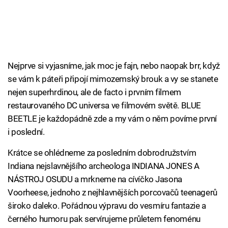
Nejprve si vyjasníme, jak moc je fajn, nebo naopak brr, když
se vám k páteři připojí mimozemský brouk a vy se stanete
nejen superhrdinou, ale de facto i prvním filmem
restaurovaného DC universa ve filmovém světě. BLUE
BEETLE je každopádně zde a my vám o něm povíme první
i poslední.
Krátce se ohlédneme za posledním dobrodružstvím
Indiana nejslavnějšího archeologa INDIANA JONES A
NÁSTROJ OSUDU a mrkneme na cívíčko Jasona
Voorheese, jednoho z nejhlavnějších porcovačů teenagerů
široko daleko. Pořádnou výpravu do vesmíru fantazie a
černého humoru pak servírujeme průletem fenoménu