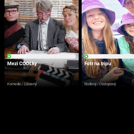
PŘEHRÁT
PŘEHRÁT
Mezi COOLky
Fotr na tripu
Komedie / Zábavný
Rodinný / Cestopisný