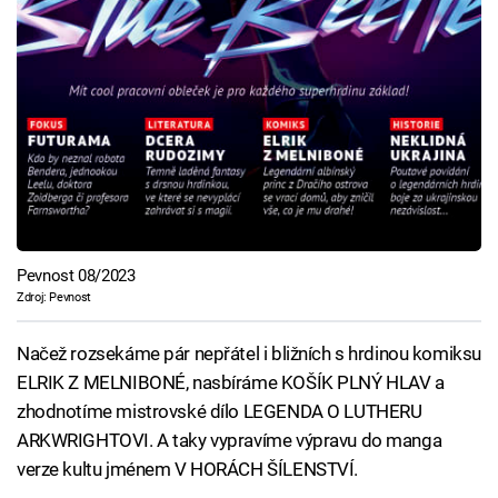
Pevnost 08/2023
Zdroj: Pevnost
Načež rozsekáme pár nepřátel i bližních s hrdinou komiksu
ELRIK Z MELNIBONÉ, nasbíráme KOŠÍK PLNÝ HLAV a
zhodnotíme mistrovské dílo LEGENDA O LUTHERU
ARKWRIGHTOVI. A taky vypravíme výpravu do manga
verze kultu jménem V HORÁCH ŠÍLENSTVÍ.