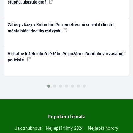
stupňů, ukazuje graf
Záběry zkázy v Kolumbii: Při zemětřesení se zřítil i kostel,
města hlásí desítky mrtvých
V chatce leželo ohořelé tělo. Po požáru u Dobřichovic zasahují
policisté
Populární témata
Jak zhubnout
Nejlepší filmy 2024
Nejlepší horory