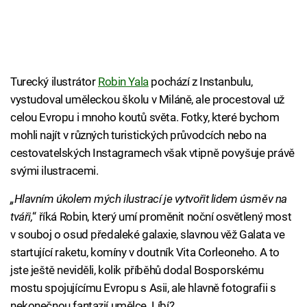
Turecký ilustrátor
Robin Yala
pochází z Instanbulu,
vystudoval uměleckou školu v Miláně, ale procestoval už
celou Evropu i mnoho koutů světa. Fotky, které bychom
mohli najít v různých turistických průvodcích nebo na
cestovatelských Instagramech však vtipně povyšuje právě
svými ilustracemi.
„Hlavním úkolem mých ilustrací je vytvořit lidem úsměv na
tváři,
“ říká Robin, který umí proměnit noční osvětlený most
v souboj o osud předaleké galaxie, slavnou věž Galata ve
startující raketu, komíny v doutník Vita Corleoneho. A to
jste ještě neviděli, kolik příběhů dodal Bosporskému
mostu spojujícímu Evropu s Asii, ale hlavně fotografii s
nekonečnou fantazií umělce. Líbí?