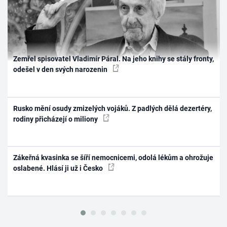
Zemřel spisovatel Vladimír Páral. Na jeho knihy se stály fronty,
odešel v den svých narozenin
Rusko mění osudy zmizelých vojáků. Z padlých dělá dezertéry,
rodiny přicházejí o miliony
Zákeřná kvasinka se šíří nemocnicemi, odolá lékům a ohrožuje
oslabené. Hlásí ji už i Česko