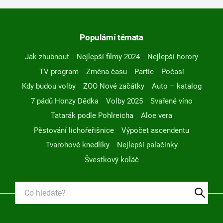
Populární témata
Jak zhubnout
Nejlepší filmy 2024
Nejlepší horory
TV program
Změna času
Partie
Počasí
Kdy budou volby
ZOO Nové začátky
Auto – katalog
7 pádů Honzy Dědka
Volby 2025
Svařené víno
Tatarák podle Pohlreicha
Aloe vera
Pěstování lichořeřišnice
Výpočet ascendentu
Tvarohové knedlíky
Nejlepší palačinky
Švestkový koláč