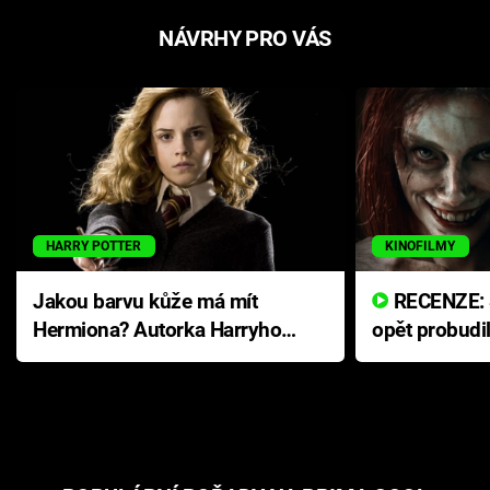
NÁVRHY PRO VÁS
HARRY POTTER
KINOFILMY
Jakou barvu kůže má mít
RECENZE: Smrtelné zlo se
Hermiona? Autorka Harryho
opět probudi
Pottera přišla s ráznou
přichází s n
odpovědí
hororovou n