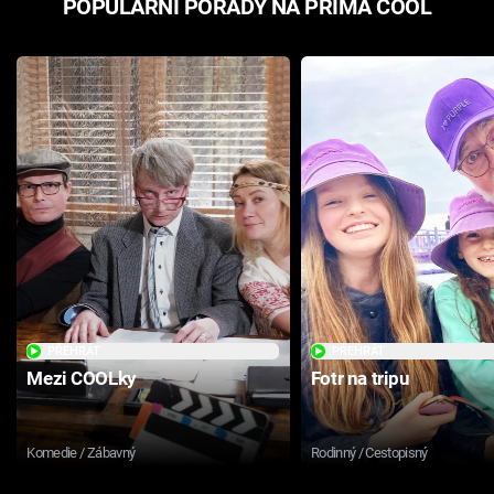
POPULÁRNÍ POŘADY NA PRIMA COOL
PŘEHRÁT
PŘEHRÁT
Mezi COOLky
Fotr na tripu
Komedie / Zábavný
Rodinný / Cestopisný