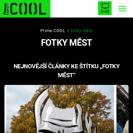
ŽIVĚ
STARHOUSE
BUFFY, PŘEMOŽITELKA UPÍRŮ
Trendy:
Prima COOL
fotky měst
FOTKY MĚST
ESCAPE
PLNEJ KOTEL
AVENGERS 5
NEJNOVĚJŠÍ ČLÁNKY KE ŠTÍTKU „FOTKY
MĚST“
Témata
Filmy
Seriály
Hry