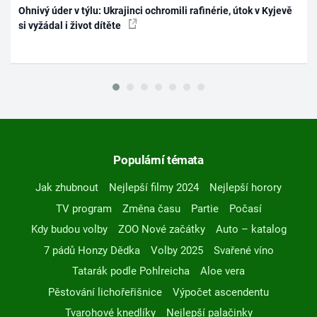
Ohnivý úder v týlu: Ukrajinci ochromili rafinérie, útok v Kyjevě
si vyžádal i život dítěte
Populární témata
Jak zhubnout
Nejlepší filmy 2024
Nejlepší horory
TV program
Změna času
Partie
Počasí
Kdy budou volby
ZOO Nové začátky
Auto – katalog
7 pádů Honzy Dědka
Volby 2025
Svařené víno
Tatarák podle Pohlreicha
Aloe vera
Pěstování lichořeřišnice
Výpočet ascendentu
Tvarohové knedlíky
Nejlepší palačinky