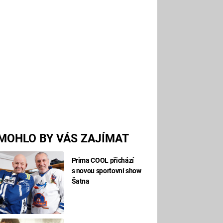
MOHLO BY VÁS ZAJÍMAT
Prima COOL přichází
s novou sportovní show
Šatna