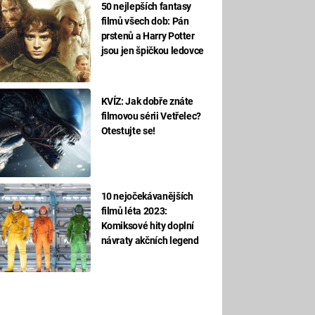
50 nejlepších fantasy
filmů všech dob: Pán
prstenů a Harry Potter
jsou jen špičkou ledovce
KVÍZ: Jak dobře znáte
filmovou sérii Vetřelec?
Otestujte se!
10 nejočekávanějších
filmů léta 2023:
Komiksové hity doplní
návraty akčních legend