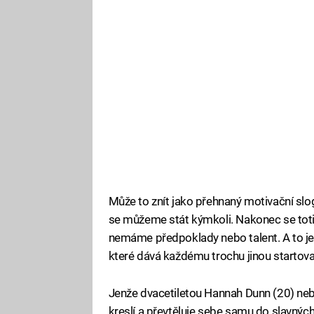
Může to znít jako přehnaný motivační slog
se můžeme stát kýmkoli. Nakonec se totiž
nemáme předpoklady nebo talent. A to j
které dává každému trochu jinou startovac
Jenže dvacetiletou Hannah Dunn (20) nebol
kreslí a převtěluje sebe samu do slavný