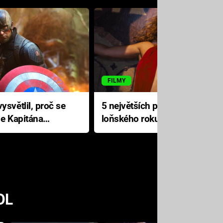
FILMY
ysvětlil, proč se
5 největších propadáků
le Kapitána
loňského roku: Disney na
jediné katastrofě prodělal 200
milionů dolarů
OL