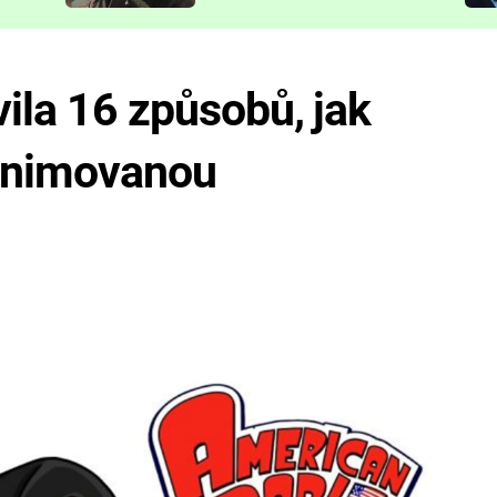
představit
vila 16 způsobů, jak
 animovanou