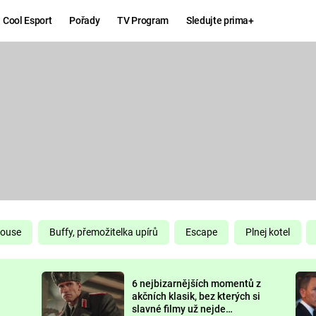
Cool Esport
Pořady
TV Program
Sledujte prima+
Hry
Zábava
MAFIA
ZÁBAVN
GALERI
GTA 6
NEJLEP
KINGDOM
KOMEDI
COME:
DELIVERANCE
CHUCK
House
Buffy, přemožitelka upírů
Escape
Plnej kotel
NORRIS
ESPORT
6 nejbizarnějších momentů z
DEADP
akčních klasik, bez kterých si
slavné filmy už nejde