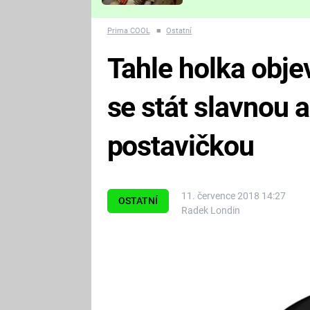
Které děsivé pecky vám
nejvíc zvednou tep?
Prima COOL
■
Ostatní
Tahle holka obje
se stát slavnou
postavičkou
11. července 2018 14:27
OSTATNÍ
Radek Londin