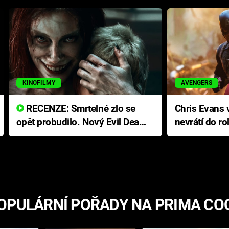
KINOFILMY
AVENGERS
RECENZE: Smrtelné zlo se
Chris Evans v
opět probudilo. Nový Evil Dead
nevrátí do ro
přichází s neodolatelnou
Ameriky
hororovou nabídkou
OPULÁRNÍ POŘADY NA PRIMA CO