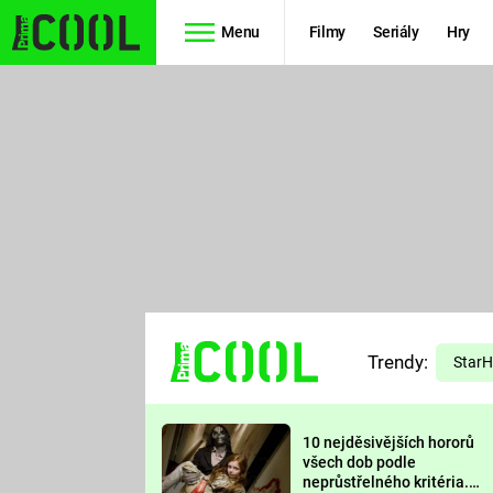
Menu
Filmy
Seriály
Hry
Seriály
Filmy
SIMPSONOVI
STAR WARS
HVĚZDNÁ
AVENGERS
BRÁNA
RYCHLE A
TEORIE
ZBĚSILE 10
Trendy:
VELKÉHO
Star
PREDÁTOR
TŘESKU
10 nejděsivějších hororů
FUTURAMA
všech dob podle
neprůstřelného kritéria.