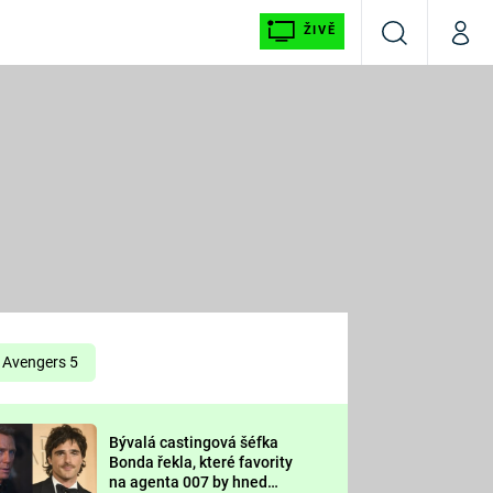
ŽIVĚ
Vyhledávání
Můj p
Prima+
É
CNN Prima NEWS
E
Prima FRESH
ŠÍ
Prima LIVING
E
Prima Ženy
Avengers 5
Prima LAJK
Bývalá castingová šéfka
OOL
Bonda řekla, které favority
Sledujte nás
na agenta 007 by hned