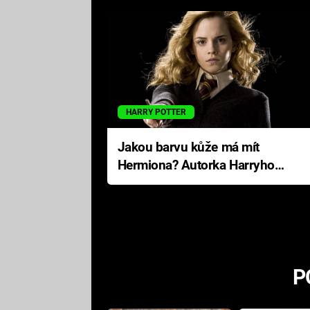
HARRY POTTER
Jakou barvu kůže má mít
Hermiona? Autorka Harryho
Pottera přišla s ráznou
odpovědí
P