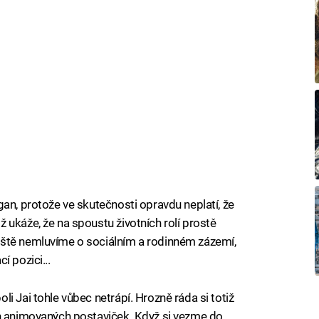
an, protože ve skutečnosti opravdu neplatí, že
 ukáže, že na spoustu životních rolí prostě
eště nemluvíme o sociálním a rodinném zázemí,
í pozici...
i Jai tohle vůbec netrápí. Hrozně ráda si totiž
ch animovaných postaviček. Když si vezme do