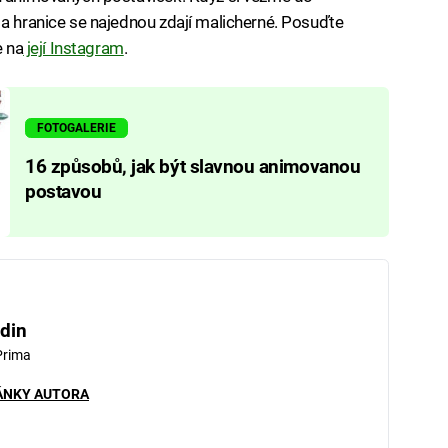
 a hranice se najednou zdají malicherné. Posuďte
e na
její Instagram
.
FOTOGALERIE
16 způsobů, jak být slavnou animovanou
postavou
din
Prima
ÁNKY AUTORA