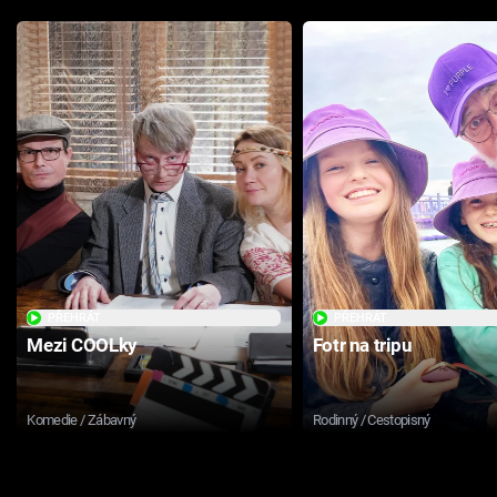
PŘEHRÁT
PŘEHRÁT
Mezi COOLky
Fotr na tripu
Komedie / Zábavný
Rodinný / Cestopisný