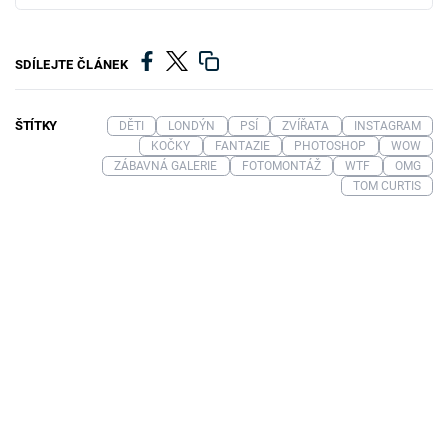
SDÍLEJTE ČLÁNEK
ŠTÍTKY
DĚTI
LONDÝN
PSÍ
ZVÍŘATA
INSTAGRAM
KOČKY
FANTAZIE
PHOTOSHOP
WOW
ZÁBAVNÁ GALERIE
FOTOMONTÁŽ
WTF
OMG
TOM CURTIS