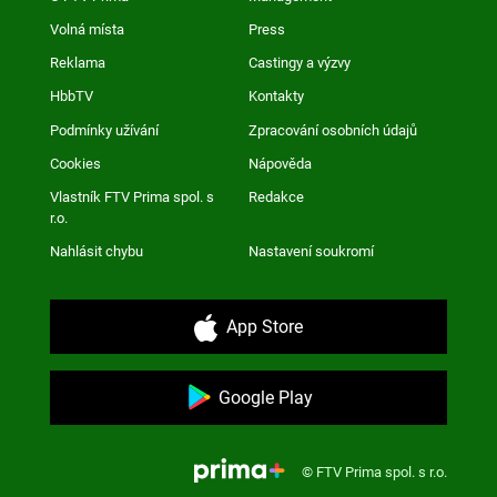
Volná místa
Press
Reklama
Castingy a výzvy
HbbTV
Kontakty
Podmínky užívání
Zpracování osobních údajů
Cookies
Nápověda
Vlastník FTV Prima spol. s
Redakce
r.o.
Nahlásit chybu
Nastavení soukromí
App Store
Google Play
© FTV Prima spol. s r.o.