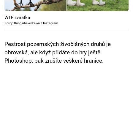
Cool Esport
WTF zvířátka
Pořady
Zdroj: thingsihavedrawn / Instagram
TV Program
Pestrost pozemských živočišných druhů je
Sledujte prima+
obrovská, ale když přidáte do hry ještě
Photoshop, pak zrušíte veškeré hranice.
Přihlášení
Sledujte nás