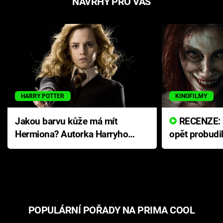
NÁVRHY PRO VÁS
HARRY POTTER
KINOFILMY
Jakou barvu kůže má mít
RECENZE: Smrtelné zlo se
Hermiona? Autorka Harryho
opět probudi
Pottera přišla s ráznou
přichází s n
odpovědí
hororovou n
POPULÁRNÍ POŘADY NA PRIMA COOL