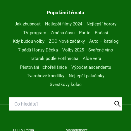
Populární témata
Jak zhubnout
Nejlepší filmy 2024
Nejlepší horory
TV program
Změna času
Partie
Počasí
Kdy budou volby
ZOO Nové začátky
Auto – katalog
7 pádů Honzy Dědka
Volby 2025
Svařené víno
Tatarák podle Pohlreicha
Aloe vera
Pěstování lichořeřišnice
Výpočet ascendentu
Tvarohové knedlíky
Nejlepší palačinky
Švestkový koláč
O FTV Prima
Management