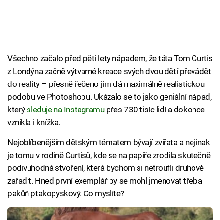
Všechno začalo před pěti lety nápadem, že táta Tom Curtis
z Londýna začně výtvarné kreace svých dvou dětí převádět
do reality – přesně řečeno jim dá maximálně realistickou
podobu ve Photoshopu. Ukázalo se to jako geniální nápad,
který
sleduje na Instagramu
přes 730 tisíc lidí a dokonce
vznikla i knížka.
Nejoblíbenějším dětským tématem bývají zvířata a nejinak
je tomu v rodině Curtisů, kde se na papíře zrodila skutečně
podivuhodná stvoření, která bychom si netroufli druhově
zařadit. Hned první exemplář by se mohl jmenovat třeba
pakůň ptakopyskový. Co myslíte?