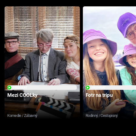
PŘEHRÁT
PŘEHRÁT
Mezi COOLky
Fotr na tripu
Komedie / Zábavný
Rodinný / Cestopisný