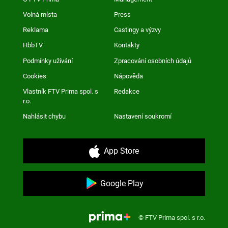
Volná místa
Press
Reklama
Castingy a výzvy
HbbTV
Kontakty
Podmínky užívání
Zpracování osobních údajů
Cookies
Nápověda
Vlastník FTV Prima spol. s
Redakce
r.o.
Nahlásit chybu
Nastavení soukromí
App Store
Google Play
© FTV Prima spol. s r.o.