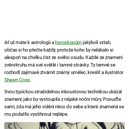
Ať už máte k astrologii a
horoskopům
jakýkoli vztah,
občas si ho přečte každý, protože koho by nelákalo si
alespoň na chvilku číst ze svého osudu. Každé ze znamení
zvěrokruhu má své světlé i tamné stránky. Ty temné se
rozhodl zajímavě ztvárnit známý umělec, kreslíř a ilustrátor
Shawn Coss
.
Svou typickou strašidelnou inkoustovou technikou ukázal
znamení, jako by vystoupila z nějaké noční můry. Posuďte
sami, zda má jeho vidění něco do sebe a které znamená se
mu podařilo vystihnout nejlépe.