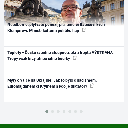
Neodborné, plýtváte penězi, píší umělci Babišovi kvůli
Klempířovi. Ministr kulturní politiku hájí
Teploty v Česku rapidně stoupnou, platí trojitá VÝSTRAHA.
Tropy však brzy utnou silné bouřky
Mýty o válce na Ukrajině: Jak to bylo s nacismem,
Euromajdanem či Krymem a kdo je diktátor?