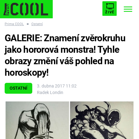
ŽIVĚ
Prima COOL
■
Ostatní
STARHOUSE
BUFFY, PŘEMOŽITELKA UPÍRŮ
Trendy:
GALERIE: Znamení zvěrokruhu
ESCAPE
PLNEJ KOTEL
AVENGERS 5
jako hororová monstra! Tyhle
obrazy změní váš pohled na
horoskopy!
Témata
3. dubna 2017 11:02
OSTATNÍ
Radek Londin
Filmy
Seriály
Hry