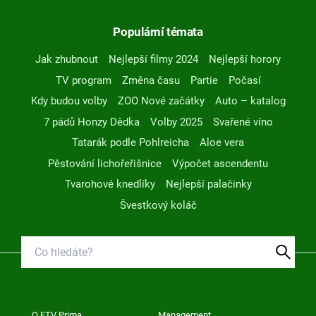
Populární témata
Jak zhubnout
Nejlepší filmy 2024
Nejlepší horory
TV program
Změna času
Partie
Počasí
Kdy budou volby
ZOO Nové začátky
Auto – katalog
7 pádů Honzy Dědka
Volby 2025
Svařené víno
Tatarák podle Pohlreicha
Aloe vera
Pěstování lichořeřišnice
Výpočet ascendentu
Tvarohové knedlíky
Nejlepší palačinky
Švestkový koláč
O FTV Prima
Management