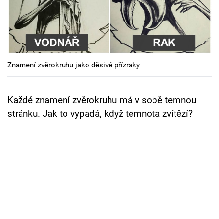
Cool Esport
Pořady
TV Program
Znamení zvěrokruhu jako děsivé přízraky
Sledujte prima+
Každé znamení zvěrokruhu má v sobě temnou
Přihlášení
stránku. Jak to vypadá, když temnota zvítězí?
Sledujte nás