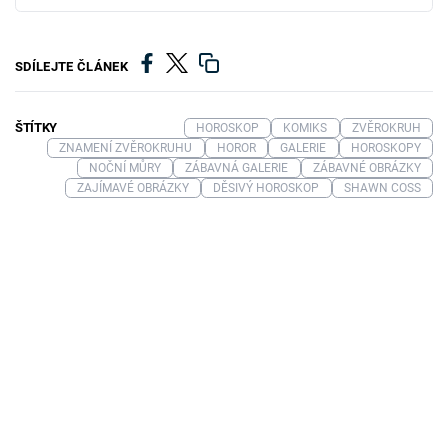
SDÍLEJTE ČLÁNEK
ŠTÍTKY
HOROSKOP
KOMIKS
ZVĚROKRUH
ZNAMENÍ ZVĚROKRUHU
HOROR
GALERIE
HOROSKOPY
NOČNÍ MŮRY
ZÁBAVNÁ GALERIE
ZÁBAVNÉ OBRÁZKY
ZAJÍMAVÉ OBRÁZKY
DĚSIVÝ HOROSKOP
SHAWN COSS