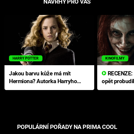
NÁVRHY PRO VÁS
HARRY POTTER
KINOFILMY
Jakou barvu kůže má mít
RECENZE: Smrtelné zlo se
Hermiona? Autorka Harryho
opět probudi
Pottera přišla s ráznou
přichází s n
odpovědí
hororovou n
POPULÁRNÍ POŘADY NA PRIMA COOL