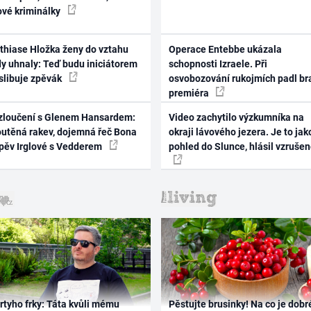
ové kriminálky
thiase Hložka ženy do vztahu
Operace Entebbe ukázala
dy uhnaly: Teď budu iniciátorem
schopnosti Izraele. Při
 slibuje zpěvák
osvobozování rukojmích padl br
premiéra
zloučení s Glenem Hansardem:
Video zachytilo výzkumníka na
outěná rakev, dojemná řeč Bona
okraji lávového jezera. Je to jak
zpěv Irglové s Vedderem
pohled do Slunce, hlásil vzruše
rtyho frky: Táta kvůli mému
Pěstujte brusinky! Na co je dobr