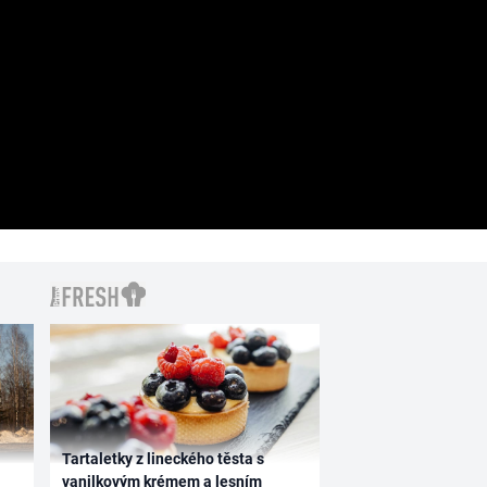
Tartaletky z lineckého těsta s
vanilkovým krémem a lesním