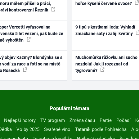
oru málem přišel o práci,
hořce kyselé červené ovoce?
práví kontroverzní Řezník
per Vercetti vyfasoval na
9 tipů s kostkami ledu: Vyhladí
vensku 5 let vězení, pak bude ze
zmačkané šaty i zalijí květiny
mě vyhoštěn
vý objev Kazmy? Blondýnka se s
Muchomůrku růžovku ani sucho
 vodí za ruce a fotí se na místě
nezdolá! Jak ji rozeznat od
ko Rosecká
tygrované?
Populární témata
Nejlepší horory
TV program
Změna času
Partie
Počasí
K
Dědka
Volby 2025
Svařené víno
Tatarák podle Pohlreicha
Alo
t ascendentu
Tvarohové knedlíky
Nejlepší palačinky
Švestkov