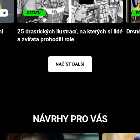
16
OSTATNÍ
F
ní
25 drastických ilustrací, na kterých si lidé
Drsné
a zvířata prohodili role
NAČÍST DALŠÍ
NÁVRHY PRO VÁS