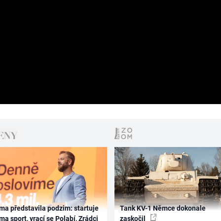
ma představila podzim: startuje
Tank KV-1 Němce dokonale
ma sport, vrací se Polabí, Zrádci
zaskočil