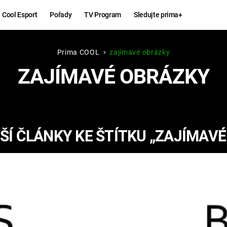
Cool Esport
Pořady
TV Program
Sledujte prima+
Prima COOL
zajímavé obrázky
Hry
Zábava
ZAJÍMAVÉ OBRÁZKY
MAFIA
ZÁBAVN
GALERI
GTA 6
NEJLEP
Í ČLÁNKY KE ŠTÍTKU „ZAJÍMAV
KINGDOM
KOMEDI
COME:
DELIVERANCE
CHUCK
NORRIS
ESPORT
DEADP