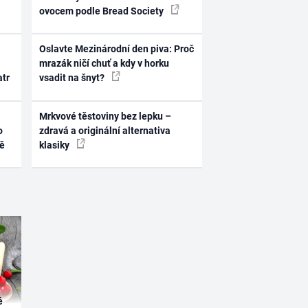
ovocem podle Bread Society
Oslavte Mezinárodní den piva: Proč
mrazák ničí chuť a kdy v horku
atr
vsadit na šnyt?
Mrkvové těstoviny bez lepku –
o
zdravá a originální alternativa
ně
klasiky
é