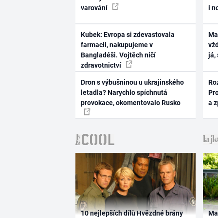
varování
i n
Kubek: Evropa si zdevastovala
Ma
farmacii, nakupujeme v
vž
Bangladéši. Vojtěch ničí
já,
zdravotnictví
Dron s výbušninou u ukrajinského
Ro
letadla? Narychlo spíchnutá
Pr
provokace, okomentovalo Rusko
a 
10 nejlepších dílů Hvězdné brány
Ma