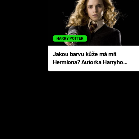
HARRY POTTER
Jakou barvu kůže má mít
Hermiona? Autorka Harryho
Pottera přišla s ráznou
odpovědí