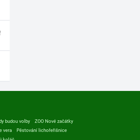
dy budou volby
ZOO Nové začátky
e vera
Pěstování lichořeřišnice
ý koláč