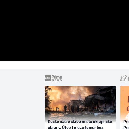
Rusko našlo slabé místo ukrajinské
Pri
obrany. Útočit může téměř bez
Pri