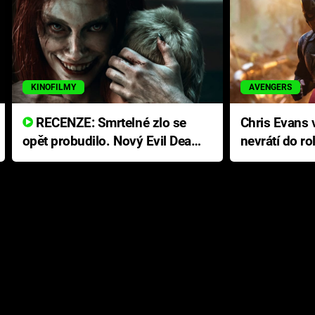
KINOFILMY
AVENGERS
RECENZE: Smrtelné zlo se
Chris Evans v
opět probudilo. Nový Evil Dead
nevrátí do ro
přichází s neodolatelnou
Ameriky
hororovou nabídkou