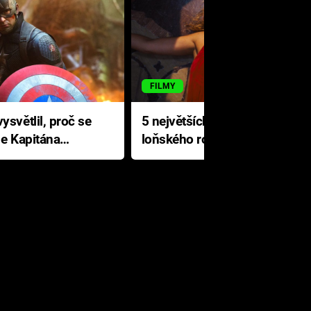
FILMY
ysvětlil, proč se
5 největších propadáků
le Kapitána
loňského roku: Disney na
jediné katastrofě prodělal 200
milionů dolarů