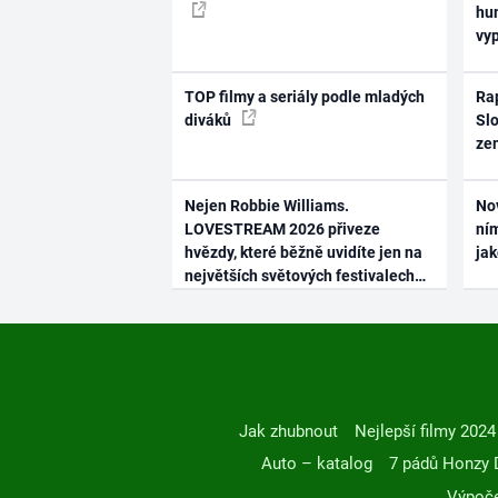
hum
vy
TOP filmy a seriály podle mladých
Rap
diváků
Slo
ze
Nejen Robbie Williams.
No
LOVESTREAM 2026 přiveze
ním
hvězdy, které běžně uvidíte jen na
ja
největších světových festivalech
Jak zhubnout
Nejlepší filmy 2024
Auto – katalog
7 pádů Honzy 
Výpoče