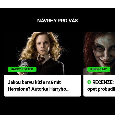
NÁVRHY PRO VÁS
HARRY POTTER
KINOFILMY
Jakou barvu kůže má mít
RECENZE: Smrtelné zlo se
Hermiona? Autorka Harryho
opět probudi
Pottera přišla s ráznou
přichází s n
odpovědí
hororovou n