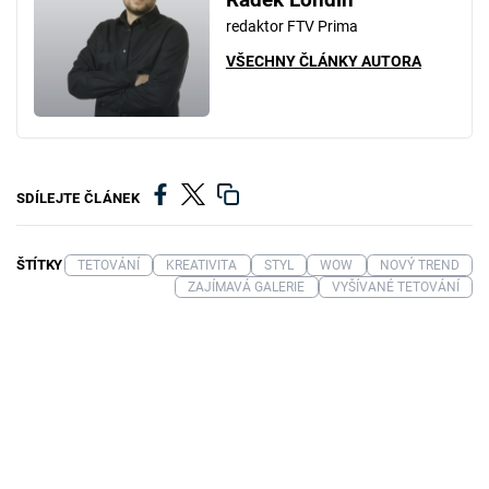
redaktor FTV Prima
VŠECHNY ČLÁNKY AUTORA
SDÍLEJTE ČLÁNEK
ŠTÍTKY
TETOVÁNÍ
KREATIVITA
STYL
WOW
NOVÝ TREND
ZAJÍMAVÁ GALERIE
VYŠÍVANÉ TETOVÁNÍ