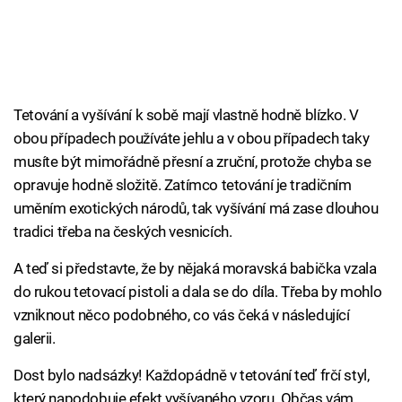
Tetování a vyšívání k sobě mají vlastně hodně blízko. V
obou případech používáte jehlu a v obou případech taky
musíte být mimořádně přesní a zruční, protože chyba se
opravuje hodně složitě. Zatímco tetování je tradičním
uměním exotických národů, tak vyšívání má zase dlouhou
tradici třeba na českých vesnicích.
A teď si představte, že by nějaká moravská babička vzala
do rukou tetovací pistoli a dala se do díla. Třeba by mohlo
vzniknout něco podobného, co vás čeká v následující
galerii.
Dost bylo nadsázky! Každopádně v tetování teď frčí styl,
který napodobuje efekt vyšívaného vzoru. Občas vám