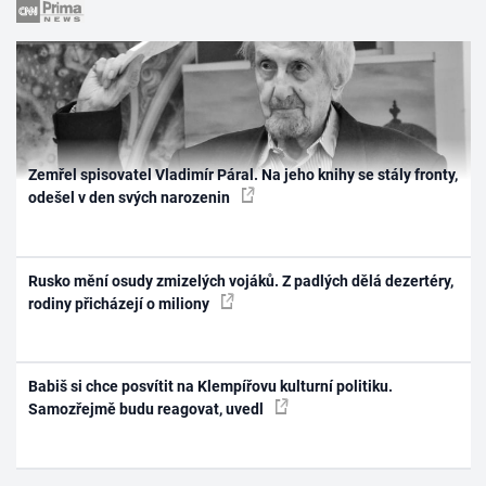
Zemřel spisovatel Vladimír Páral. Na jeho knihy se stály fronty,
odešel v den svých narozenin
Rusko mění osudy zmizelých vojáků. Z padlých dělá dezertéry,
rodiny přicházejí o miliony
Babiš si chce posvítit na Klempířovu kulturní politiku.
Samozřejmě budu reagovat, uvedl