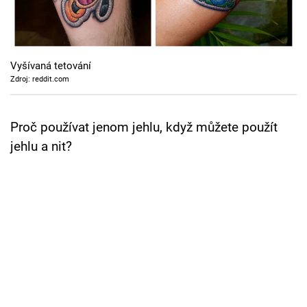
Cool Esport
Pořady
Vyšívaná tetování
TV Program
Zdroj: reddit.com
Sledujte prima+
Proč používat jenom jehlu, když můžete použít
jehlu a nit?
Přihlášení
Sledujte nás