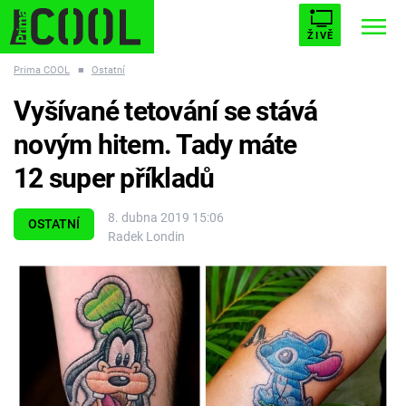
ŽIVĚ
Prima COOL
■
Ostatní
STARHOUSE
BUFFY, PŘEMOŽITELKA UPÍRŮ
Trendy:
Vyšívané tetování se stává
ESCAPE
PLNEJ KOTEL
AVENGERS 5
novým hitem. Tady máte
12 super příkladů
8. dubna 2019 15:06
OSTATNÍ
Radek Londin
Témata
Filmy
Seriály
Hry