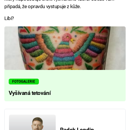
připadá, že opravdu vystupuje z kůže.
Líbí?
FOTOGALERIE
Vyšívaná tetování
Radek Londin