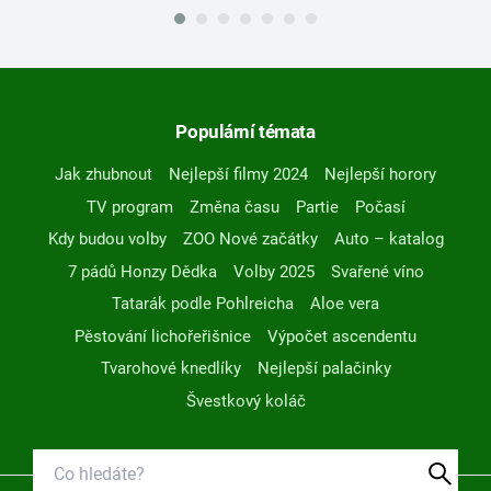
Populární témata
Jak zhubnout
Nejlepší filmy 2024
Nejlepší horory
TV program
Změna času
Partie
Počasí
Kdy budou volby
ZOO Nové začátky
Auto – katalog
7 pádů Honzy Dědka
Volby 2025
Svařené víno
Tatarák podle Pohlreicha
Aloe vera
Pěstování lichořeřišnice
Výpočet ascendentu
Tvarohové knedlíky
Nejlepší palačinky
Švestkový koláč