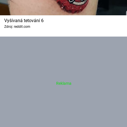
Vyšívaná tetování 6
Zdroj: reddit.com