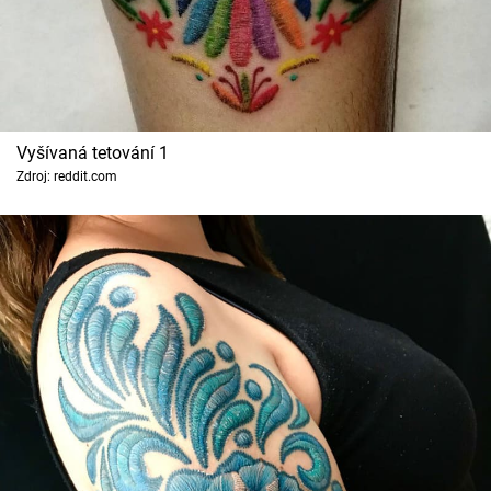
Cool Esport
Pořady
TV Program
Vyšívaná tetování 1
Zdroj: reddit.com
Sledujte prima+
Přihlášení
Sledujte nás