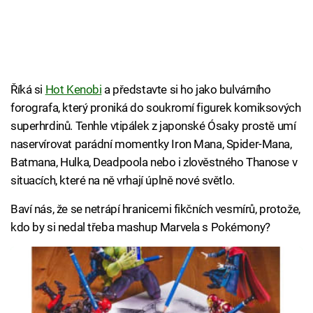
Říká si
Hot Kenobi
a představte si ho jako bulvárního
forografa, který proniká do soukromí figurek komiksových
superhrdinů. Tenhle vtipálek z japonské Ósaky prostě umí
naservírovat parádní momentky Iron Mana, Spider-Mana,
Batmana, Hulka, Deadpoola nebo i zlověstného Thanose v
situacích, které na ně vrhají úplně nové světlo.
Baví nás, že se netrápí hranicemi fikčních vesmírů, protože,
kdo by si nedal třeba mashup Marvela s Pokémony?