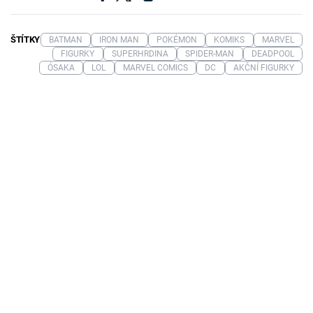
ŠTÍTKY
BATMAN
IRON MAN
POKÉMON
KOMIKS
MARVEL
FIGURKY
SUPERHRDINA
SPIDER-MAN
DEADPOOL
ÓSAKA
LOL
MARVEL COMICS
DC
AKČNÍ FIGURKY