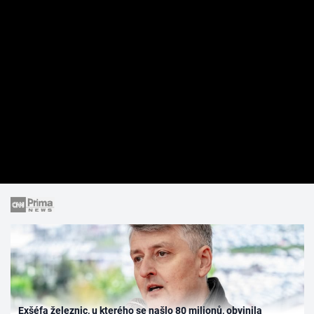
Exšéfa železnic, u kterého se našlo 80 milionů, obvinila