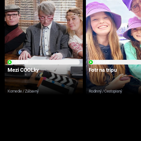
PŘEHRÁT
PŘEHRÁT
Mezi COOLky
Fotr na tripu
Komedie / Zábavný
Rodinný / Cestopisný