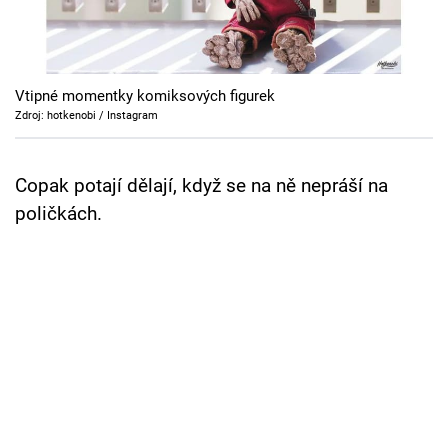
Cool Esport
Pořady
Vtipné momentky komiksových figurek
TV Program
Zdroj: hotkenobi / Instagram
Sledujte prima+
Copak potají dělají, když se na ně nepráší na
poličkách.
Přihlášení
Sledujte nás