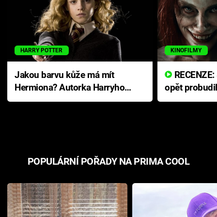
HARRY POTTER
KINOFILMY
Jakou barvu kůže má mít
RECENZE: Smrtelné zlo se
Hermiona? Autorka Harryho
opět probudi
Pottera přišla s ráznou
přichází s n
odpovědí
hororovou n
POPULÁRNÍ POŘADY NA PRIMA COOL