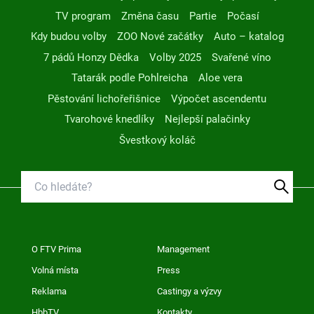
TV program
Změna času
Partie
Počasí
Kdy budou volby
ZOO Nové začátky
Auto – katalog
7 pádů Honzy Dědka
Volby 2025
Svařené víno
Tatarák podle Pohlreicha
Aloe vera
Pěstování lichořeřišnice
Výpočet ascendentu
Tvarohové knedlíky
Nejlepší palačinky
Švestkový koláč
O FTV Prima
Management
Volná místa
Press
Reklama
Castingy a výzvy
HbbTV
Kontakty