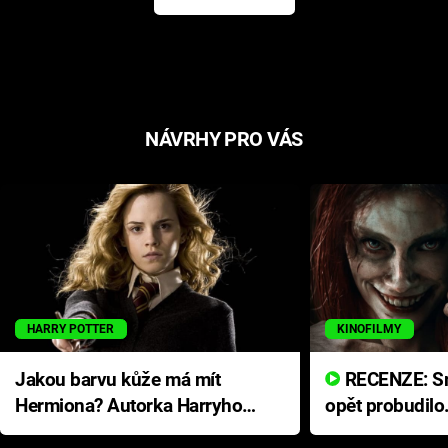
NÁVRHY PRO VÁS
HARRY POTTER
KINOFILMY
Jakou barvu kůže má mít
RECENZE: Smrtelné zlo se
Hermiona? Autorka Harryho
opět probudilo
Pottera přišla s ráznou
přichází s neo