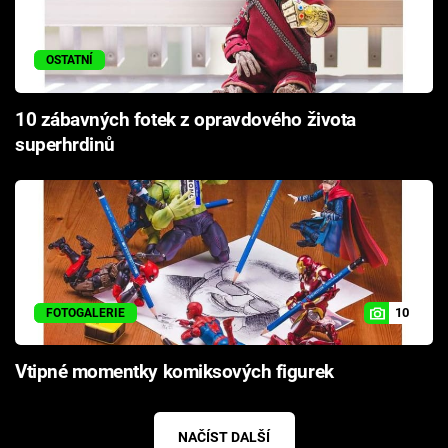
OSTATNÍ
10 zábavných fotek z opravdového života
superhrdinů
10
FOTOGALERIE
Vtipné momentky komiksových figurek
NAČÍST DALŠÍ