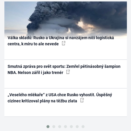
Válka skladů: Rusko a Ukrajina si navzájem ničí logistická
centra, k míru to ale nevede
Smutná zpráva pro svět sportu: Zemřel pětinásobný šampion
NBA. Nelson zářil i jako trenér
„Veselého mlékaře“ z USA chce Rusko vyhostit. Úspěšný
cizinec kritizoval plány na těžbu zlata