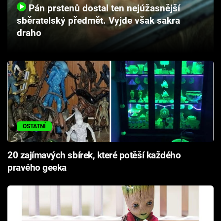
Pán prstenů dostal ten nejúžasnější
Cool Esport
sběratelský předmět. Vyjde však sakra
draho
Pořady
TV Program
Sledujte prima+
Přihlášení
OSTATNÍ
Sledujte nás
20 zajímavých sbírek, které potěší každého
pravého geeka