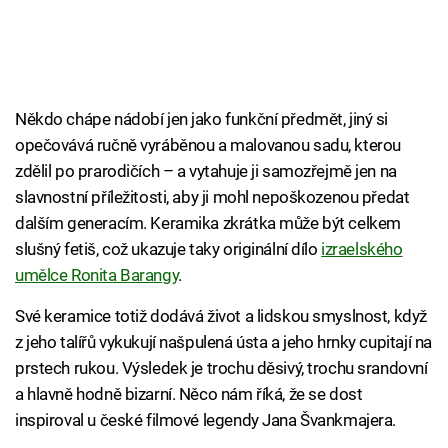
Někdo chápe nádobí jen jako funkční předmět, jiný si
opečovává ručně vyráběnou a malovanou sadu, kterou
zdělil po prarodičích – a vytahuje ji samozřejmě jen na
slavnostní příležitosti, aby ji mohl nepoškozenou předat
dalším generacím. Keramika zkrátka může být celkem
slušný fetiš, což ukazuje taky originální dílo
izraelského
umělce Ronita Barangy
.
Své keramice totiž dodává život a lidskou smyslnost, když
z jeho talířů vykukují našpulená ústa a jeho hrnky cupitají na
prstech rukou. Výsledek je trochu děsivý, trochu srandovní
a hlavně hodně bizarní. Něco nám říká, že se dost
inspiroval u české filmové legendy Jana Švankmajera.