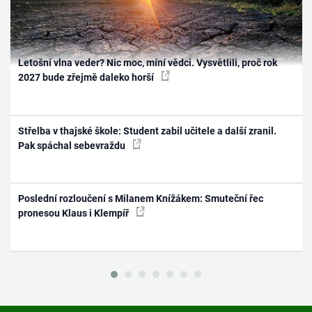
Letošní vlna veder? Nic moc, míní vědci. Vysvětlili, proč rok
2027 bude zřejmě daleko horší
Střelba v thajské škole: Student zabil učitele a další zranil.
Pak spáchal sebevraždu
Poslední rozloučení s Milanem Knížákem: Smuteční řec
pronesou Klaus i Klempíř