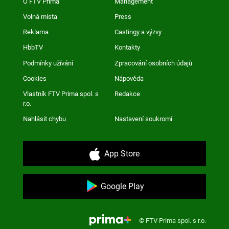
O FTV Prima
Management
Volná místa
Press
Reklama
Castingy a výzvy
HbbTV
Kontakty
Podmínky užívání
Zpracování osobních údajů
Cookies
Nápověda
Vlastník FTV Prima spol. s
Redakce
r.o.
Nahlásit chybu
Nastavení soukromí
App Store
Google Play
© FTV Prima spol. s r.o.