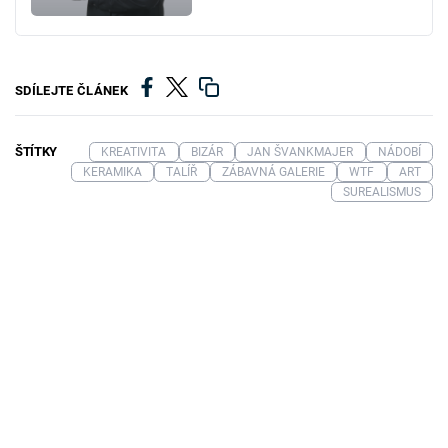
SDÍLEJTE ČLÁNEK
ŠTÍTKY
KREATIVITA
BIZÁR
JAN ŠVANKMAJER
NÁDOBÍ
KERAMIKA
TALÍŘ
ZÁBAVNÁ GALERIE
WTF
ART
SUREALISMUS