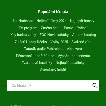
Populární témata
Jak zhubnout
Nejlepší filmy 2024
Nejlepší horory
TV program
Změna času
Partie
Počasí
Kdy budou volby
ZOO Nové začátky
Auto – katalog
7 pádů Honzy Dědka
Volby 2025
Svařené víno
Tatarák podle Pohlreicha
Aloe vera
Pěstování lichořeřišnice
Výpočet ascendentu
Tvarohové knedlíky
Nejlepší palačinky
Švestkový koláč