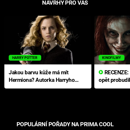
NÁVRHY PRO VÁS
HARRY POTTER
KINOFILMY
Jakou barvu kůže má mít
RECENZE: Smrtelné zlo se
Hermiona? Autorka Harryho
opět probudi
Pottera přišla s ráznou
přichází s n
odpovědí
hororovou n
POPULÁRNÍ POŘADY NA PRIMA COOL