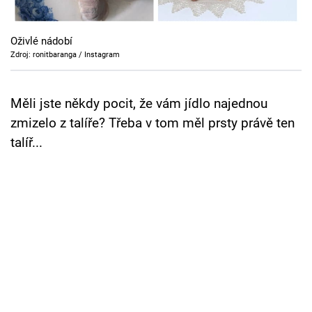
Cool Esport
Oživlé nádobí
Pořady
Zdroj: ronitbaranga / Instagram
TV Program
Měli jste někdy pocit, že vám jídlo najednou
Sledujte prima+
zmizelo z talíře? Třeba v tom měl prsty právě ten
talíř...
Přihlášení
Sledujte nás