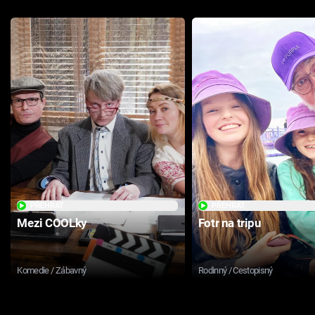
PŘEHRÁT
PŘEHRÁT
Mezi COOLky
Fotr na tripu
Komedie / Zábavný
Rodinný / Cestopisný