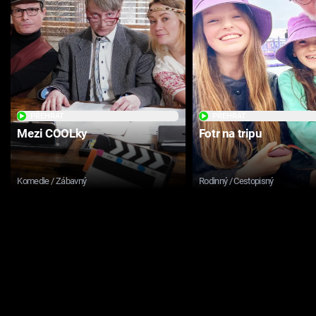
PŘEHRÁT
PŘEHRÁT
Mezi COOLky
Fotr na tripu
Komedie / Zábavný
Rodinný / Cestopisný