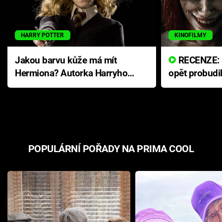
HARRY POTTER
KINOFILMY
Jakou barvu kůže má mít
RECENZE: Smrtelné zlo se
Hermiona? Autorka Harryho
opět probudi
Pottera přišla s ráznou
přichází s n
odpovědí
hororovou n
POPULÁRNÍ POŘADY NA PRIMA COOL