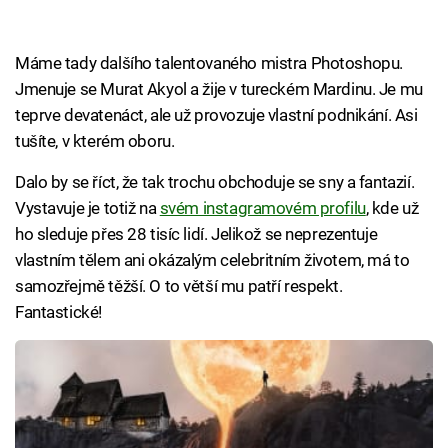
Máme tady dalšího talentovaného mistra Photoshopu.
Jmenuje se Murat Akyol a žije v tureckém Mardinu. Je mu
teprve devatenáct, ale už provozuje vlastní podnikání. Asi
tušíte, v kterém oboru.
Dalo by se říct, že tak trochu obchoduje se sny a fantazií.
Vystavuje je totiž na
svém instagramovém profilu
, kde už
ho sleduje přes 28 tisíc lidí. Jelikož se neprezentuje
vlastním tělem ani okázalým celebritním životem, má to
samozřejmě těžší. O to větší mu patří respekt.
Fantastické!