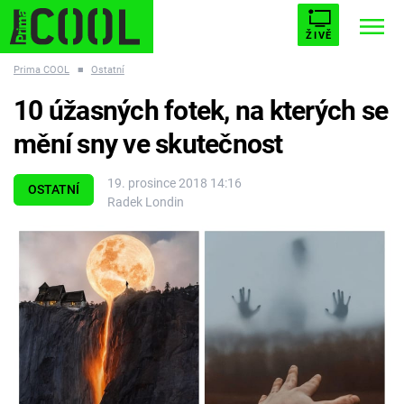
ŽIVĚ
Prima COOL
■
Ostatní
STARHOUSE
BUFFY, PŘEMOŽITELKA UPÍRŮ
Trendy:
10 úžasných fotek, na kterých se
ESCAPE
PLNEJ KOTEL
AVENGERS 5
mění sny ve skutečnost
19. prosince 2018 14:16
OSTATNÍ
Radek Londin
Témata
Filmy
Seriály
Hry