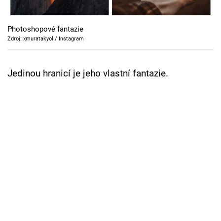
Cool Esport
Photoshopové fantazie
Pořady
Zdroj: xmuratakyol / Instagram
TV Program
Jedinou hranicí je jeho vlastní fantazie.
Sledujte prima+
Přihlášení
Sledujte nás