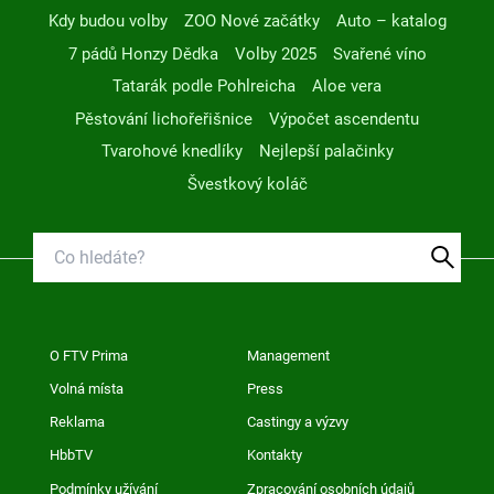
Kdy budou volby
ZOO Nové začátky
Auto – katalog
7 pádů Honzy Dědka
Volby 2025
Svařené víno
Tatarák podle Pohlreicha
Aloe vera
Pěstování lichořeřišnice
Výpočet ascendentu
Tvarohové knedlíky
Nejlepší palačinky
Švestkový koláč
O FTV Prima
Management
Volná místa
Press
Reklama
Castingy a výzvy
HbbTV
Kontakty
Podmínky užívání
Zpracování osobních údajů