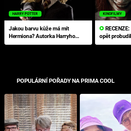
HARRY POTTER
KINOFILMY
Jakou barvu kůže má mít
RECENZE: Smrtelné zlo se
Hermiona? Autorka Harryho
opět probudi
Pottera přišla s ráznou
přichází s n
odpovědí
hororovou n
POPULÁRNÍ POŘADY NA PRIMA COOL