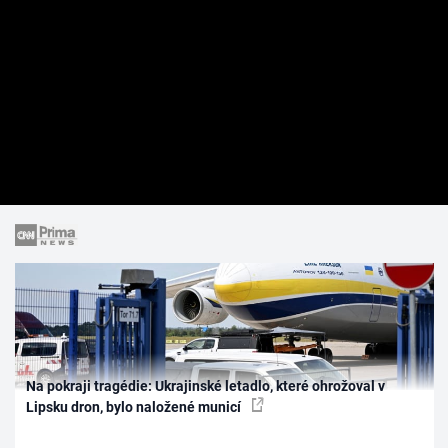
Na pokraji tragédie: Ukrajinské letadlo, které ohrožoval v
Lipsku dron, bylo naložené municí