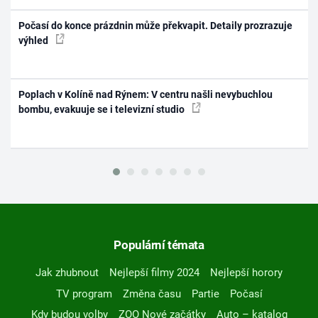
Počasí do konce prázdnin může překvapit. Detaily prozrazuje
výhled
Poplach v Kolíně nad Rýnem: V centru našli nevybuchlou
bombu, evakuuje se i televizní studio
Populární témata
Jak zhubnout
Nejlepší filmy 2024
Nejlepší horory
TV program
Změna času
Partie
Počasí
Kdy budou volby
ZOO Nové začátky
Auto – katalog