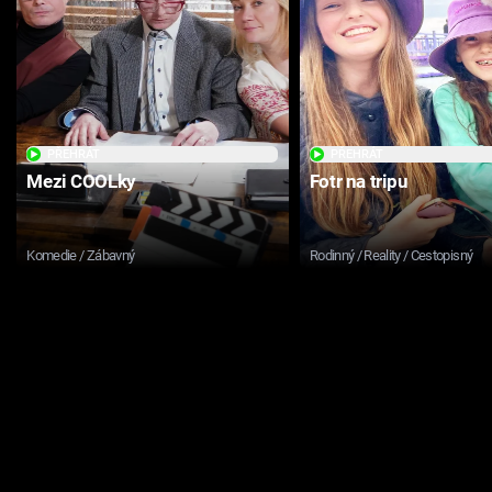
PŘEHRÁT
PŘEHRÁT
Mezi COOLky
Fotr na tripu
Komedie / Zábavný
Rodinný / Reality / Cestopisný