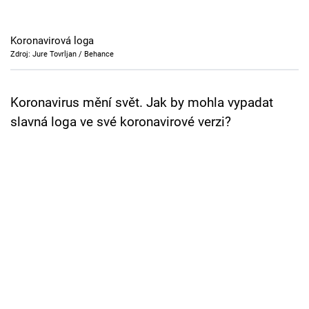
Cool Esport
Koronavirová loga
Pořady
Zdroj: Jure Tovrljan / Behance
TV Program
Koronavirus mění svět. Jak by mohla vypadat
Sledujte prima+
slavná loga ve své koronavirové verzi?
Přihlášení
Sledujte nás