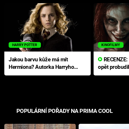
HARRY POTTER
KINOFILMY
Jakou barvu kůže má mít
RECENZE: Smrtelné zlo se
Hermiona? Autorka Harryho
opět probudi
Pottera přišla s ráznou
přichází s n
odpovědí
hororovou n
POPULÁRNÍ POŘADY NA PRIMA COOL