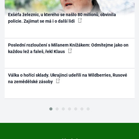
Exšéfa železnic, u kterého se našlo 80 milionů, obvinila
policie. Zajímat se má i o další lidi
Poslední rozloučení s Milanem Knížákem: Odmítejme jako on
každou lež a faleš, řekl Klaus
Válka o hořící sklady. Ukrajinci udeřili na Wildberries, Rusové
na zemědělské zásoby