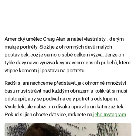
Americký umělec Craig Alan si našel vlastní styl, kterým
maluje portréty. Složí je z ohromných davů malých
postaviček, což je samo o sobě celkem výzva. Jenže on
tyhle davy navíc využívá k vyprávění menších příběhů, které
vtipně komentují postavu na portrétu.
Radši si ani nechceme představit, jak ohromné množství
času musí strávit nad každým obrazem a kolikrát si musí
odstoupit, aby se podíval na celý potrét s odstupem.
Výsledek, ale nabízí pro diváka opravdu unikátní zážitek.
Pokud si jich chcete dát více, mrkněte na
jeho Instagram
.