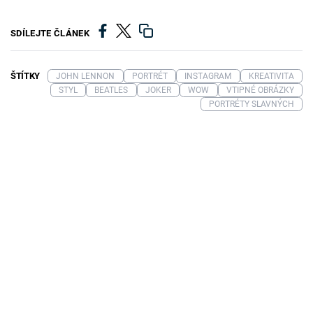
SDÍLEJTE ČLÁNEK
ŠTÍTKY
JOHN LENNON
PORTRÉT
INSTAGRAM
KREATIVITA
STYL
BEATLES
JOKER
WOW
VTIPNÉ OBRÁZKY
PORTRÉTY SLAVNÝCH