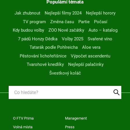
Populární témata
Jak zhubnout
Nejlepší filmy 2024
Nejlepší horory
TV program
Změna času
Partie
Počasí
Kdy budou volby
ZOO Nové začátky
Auto – katalog
7 pádů Honzy Dědka
Volby 2025
Svařené víno
Tatarák podle Pohlreicha
Aloe vera
Pěstování lichořeřišnice
Výpočet ascendentu
Tvarohové knedlíky
Nejlepší palačinky
Švestkový koláč
O FTV Prima
Management
Volná místa
Press