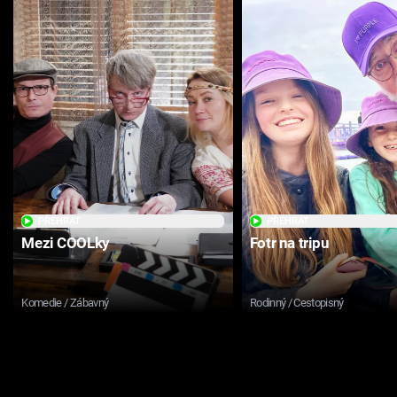
PŘEHRÁT
PŘEHRÁT
Mezi COOLky
Fotr na tripu
Komedie / Zábavný
Rodinný / Cestopisný