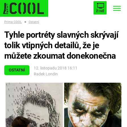
ŽIVĚ
Prima COOL
■
Ostatní
STARHOUSE
BUFFY, PŘEMOŽITELKA UPÍRŮ
Trendy:
Tyhle portréty slavných skrývají
ESCAPE
PLNEJ KOTEL
AVENGERS 5
tolik vtipných detailů, že je
můžete zkoumat donekonečna
12. listopadu 2018 16:11
OSTATNÍ
Radek Londin
Témata
Přihlášení
Sledujte nás