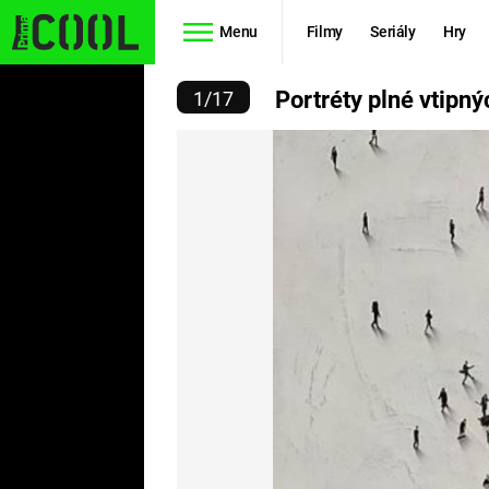
Menu
Filmy
Seriály
Hry
PLNÉ VTIPNÝCH DETAIL
Portréty plné vtipný
1
/
17
Seriály
Filmy
SIMPSONOVI
STAR WARS
HVĚZDNÁ
AVENGERS
BRÁNA
RYCHLE A
TEORIE
ZBĚSILE 10
VELKÉHO
PREDÁTOR
TŘESKU
FUTURAMA