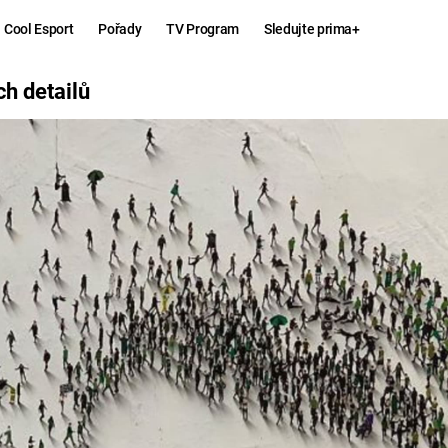
Cool Esport
Pořady
TV Program
Sledujte prima+
Ů
ch detailů
Hry
Zábava
MAFIA
ZÁBAVN
GALERI
GTA 6
NEJLEP
KINGDOM
KOMEDI
COME:
DELIVERANCE
CHUCK
NORRIS
ESPORT
DEADP