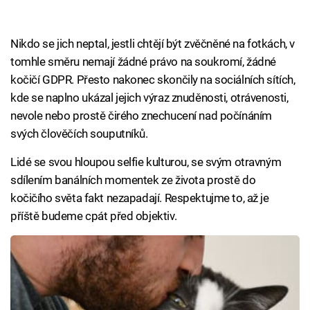
Nikdo se jich neptal, jestli chtějí být zvěčněné na fotkách, v
tomhle směru nemají žádné právo na soukromí, žádné
kočičí GDPR. Přesto nakonec skončily na sociálních sítích,
kde se naplno ukázal jejich výraz znuděnosti, otrávenosti,
nevole nebo prostě čirého znechucení nad počínáním
svých člověčích souputníků.
Lidé se svou hloupou selfie kulturou, se svým otravným
sdílením banálních momentek ze života prostě do
kočičího světa fakt nezapadají. Respektujme to, až je
příště budeme cpát před objektiv.