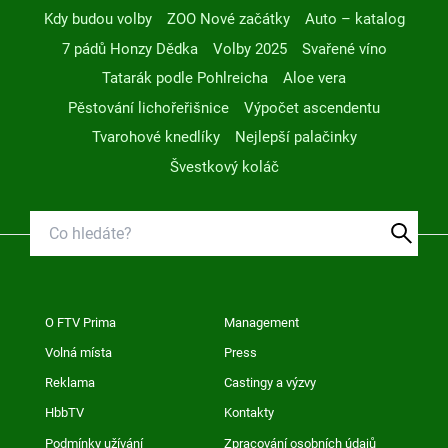
Kdy budou volby
ZOO Nové začátky
Auto – katalog
7 pádů Honzy Dědka
Volby 2025
Svařené víno
Tatarák podle Pohlreicha
Aloe vera
Pěstování lichořeřišnice
Výpočet ascendentu
Tvarohové knedlíky
Nejlepší palačinky
Švestkový koláč
O FTV Prima
Management
Volná místa
Press
Reklama
Castingy a výzvy
HbbTV
Kontakty
Podmínky užívání
Zpracování osobních údajů