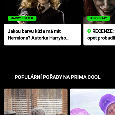
HARRY POTTER
KINOFILMY
Jakou barvu kůže má mít
RECENZE: Smrtelné zlo se
Hermiona? Autorka Harryho
opět probudi
Pottera přišla s ráznou
přichází s n
odpovědí
hororovou n
POPULÁRNÍ POŘADY NA PRIMA COOL