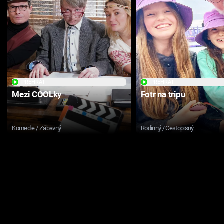
PŘEHRÁT
PŘEHRÁT
Mezi COOLky
Fotr na tripu
Komedie / Zábavný
Rodinný / Cestopisný