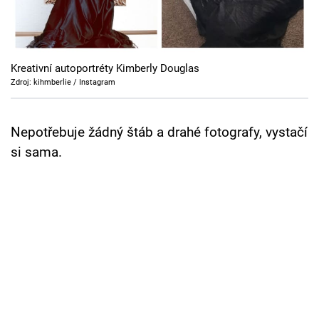
Cool Esport
Pořady
Kreativní autoportréty Kimberly Douglas
TV Program
Zdroj: kihmberlie / Instagram
Sledujte prima+
Nepotřebuje žádný štáb a drahé fotografy, vystačí
si sama.
Přihlášení
Sledujte nás