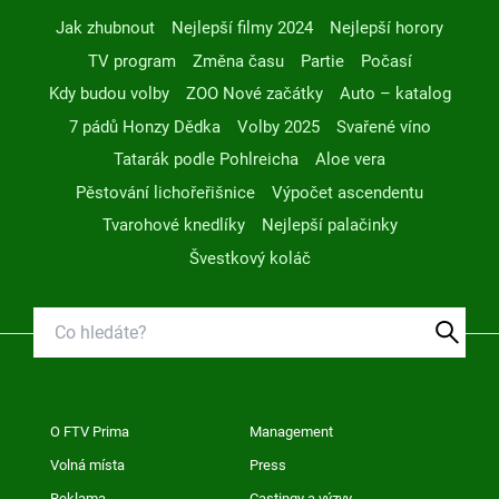
Jak zhubnout
Nejlepší filmy 2024
Nejlepší horory
TV program
Změna času
Partie
Počasí
Kdy budou volby
ZOO Nové začátky
Auto – katalog
7 pádů Honzy Dědka
Volby 2025
Svařené víno
Tatarák podle Pohlreicha
Aloe vera
Pěstování lichořeřišnice
Výpočet ascendentu
Tvarohové knedlíky
Nejlepší palačinky
Švestkový koláč
O FTV Prima
Management
Volná místa
Press
Reklama
Castingy a výzvy