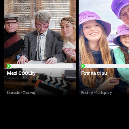
PŘEHRÁT
PŘEHRÁT
Mezi COOLky
Fotr na tripu
Komedie / Zábavný
Rodinný / Cestopisný