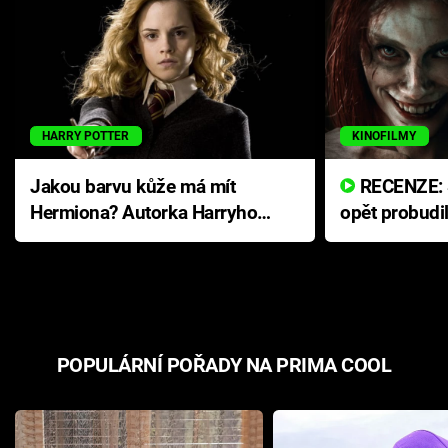
HARRY POTTER
KINOFILMY
Jakou barvu kůže má mít
RECENZE: Smrtelné zlo se
Hermiona? Autorka Harryho
opět probudi
Pottera přišla s ráznou
přichází s n
odpovědí
hororovou n
POPULÁRNÍ POŘADY NA PRIMA COOL