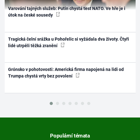
Varování tajných služeb: Putin chystá test NATO. Ve hře je i
útok na české sousedy
Tragická čelní srážka u Pohořelic si vyžádala dva životy. Čtyři
lidé utrpěli těžká zranění
Grónsko v pohotovosti: Americká firma napojená na lidi od
Trumpa chystá vrty bez povolení
Populární témata