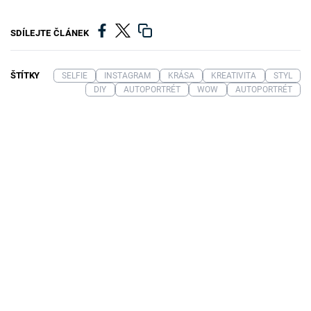
SDÍLEJTE ČLÁNEK
ŠTÍTKY
SELFIE
INSTAGRAM
KRÁSA
KREATIVITA
STYL
DIY
AUTOPORTRÉT
WOW
AUTOPORTRÉT