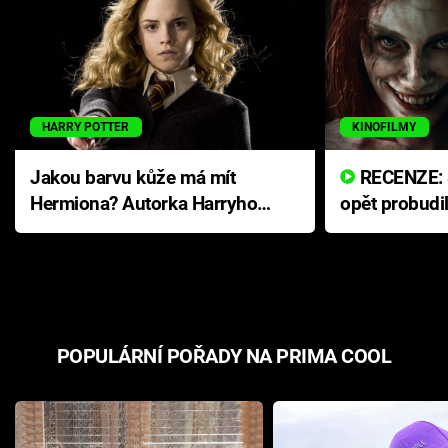
HARRY POTTER
KINOFILMY
Jakou barvu kůže má mít
RECENZE: Smrtelné zlo se
Hermiona? Autorka Harryho
opět probudi
Pottera přišla s ráznou
přichází s n
odpovědí
hororovou n
POPULÁRNÍ POŘADY NA PRIMA COOL