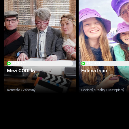
PŘEHRÁT
PŘEHRÁT
Mezi COOLky
Fotr na tripu
Komedie / Zábavný
Rodinný / Reality / Cestopisný