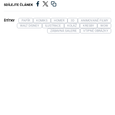
SDÍLEJTE ČLÁNEK
ŠTÍTKY
PAPÍR
KOMIKS
HOMER
3D
ANIMOVANÉ FILMY
WALT DISNEY
ILUSTRACE
KOLÁŽ
KRESBY
WOW
ZÁBAVNÁ GALERIE
VTIPNÉ OBRÁZKY