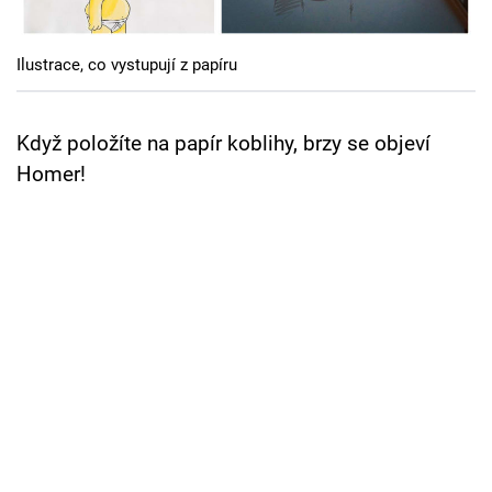
Cool Esport
Ilustrace, co vystupují z papíru
Pořady
TV Program
Když položíte na papír koblihy, brzy se objeví
Homer!
Sledujte prima+
Přihlášení
Sledujte nás