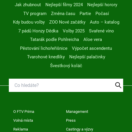
Jak zhubnout
Nejlepší filmy 2024
Nejlepší horory
TV program
Změna času
Partie
Počasí
Kdy budou volby
ZOO Nové začátky
Auto – katalog
7 pádů Honzy Dědka
Volby 2025
Svařené víno
Tatarák podle Pohlreicha
Aloe vera
Pěstování lichořeřišnice
Výpočet ascendentu
Tvarohové knedlíky
Nejlepší palačinky
Švestkový koláč
O FTV Prima
Management
Volná místa
Press
Reklama
Castingy a výzvy