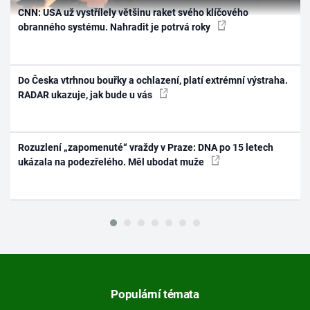
CNN: USA už vystřílely většinu raket svého klíčového
obranného systému. Nahradit je potrvá roky
Do Česka vtrhnou bouřky a ochlazení, platí extrémní výstraha.
RADAR ukazuje, jak bude u vás
Rozuzlení „zapomenuté“ vraždy v Praze: DNA po 15 letech
ukázala na podezřelého. Měl ubodat muže
Populární témata