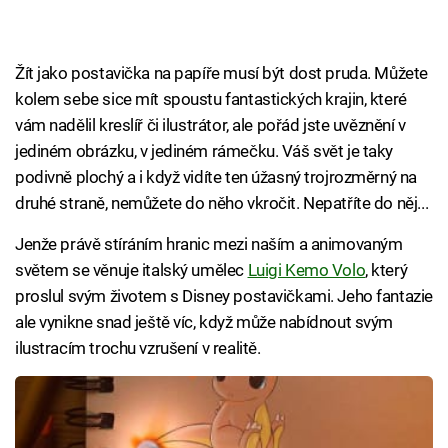
Žít jako postavička na papíře musí být dost pruda. Můžete
kolem sebe sice mít spoustu fantastických krajin, které
vám nadělil kreslíř či ilustrátor, ale pořád jste uvěznění v
jediném obrázku, v jediném rámečku. Váš svět je taky
podivně plochý a i když vidíte ten úžasný trojrozměrný na
druhé straně, nemůžete do něho vkročit. Nepatříte do něj...
Jenže právě stíráním hranic mezi naším a animovaným
světem se věnuje italský umělec
Luigi Kemo Volo
, který
proslul svým životem s Disney postavičkami. Jeho fantazie
ale vynikne snad ještě víc, když může nabídnout svým
ilustracím trochu vzrušení v realitě.