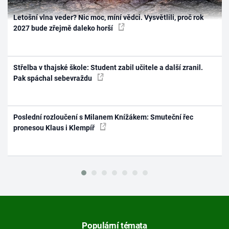
Letošní vlna veder? Nic moc, míní vědci. Vysvětlili, proč rok
2027 bude zřejmě daleko horší
Střelba v thajské škole: Student zabil učitele a další zranil.
Pak spáchal sebevraždu
Poslední rozloučení s Milanem Knížákem: Smuteční řec
pronesou Klaus i Klempíř
Populární témata