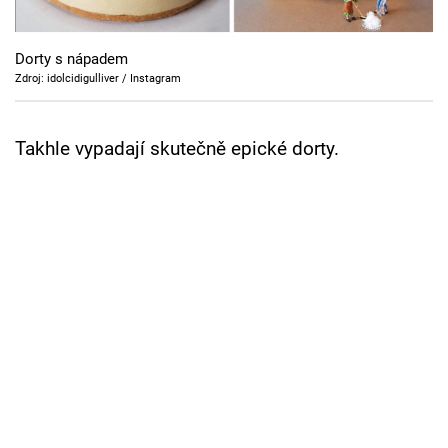
Cool Esport
Dorty s nápadem
Pořady
Zdroj: idolcidigulliver / Instagram
TV Program
Takhle vypadají skutečně epické dorty.
Sledujte prima+
Přihlášení
Sledujte nás