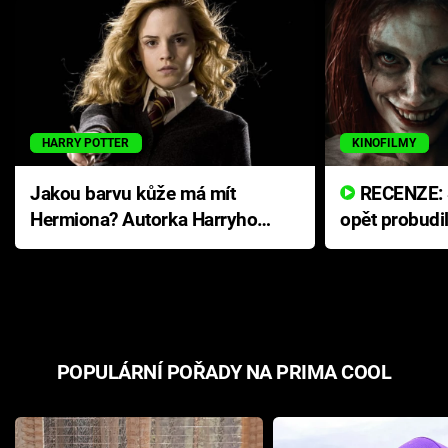
HARRY POTTER
KINOFILMY
Jakou barvu kůže má mít
RECENZE: Smrtelné zlo se
Hermiona? Autorka Harryho
opět probudi
Pottera přišla s ráznou
přichází s n
odpovědí
hororovou n
POPULÁRNÍ POŘADY NA PRIMA COOL