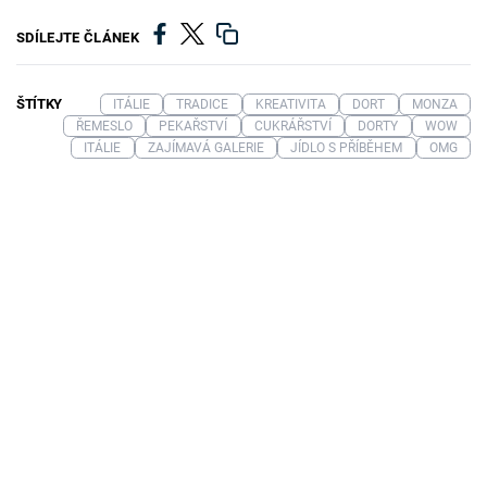
SDÍLEJTE ČLÁNEK
ŠTÍTKY
ITÁLIE
TRADICE
KREATIVITA
DORT
MONZA
ŘEMESLO
PEKAŘSTVÍ
CUKRÁŘSTVÍ
DORTY
WOW
ITÁLIE
ZAJÍMAVÁ GALERIE
JÍDLO S PŘÍBĚHEM
OMG