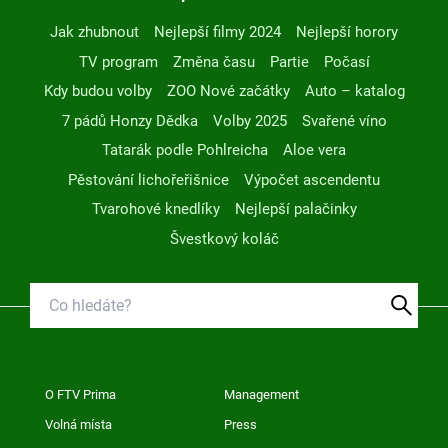
Jak zhubnout
Nejlepší filmy 2024
Nejlepší horory
TV program
Změna času
Partie
Počasí
Kdy budou volby
ZOO Nové začátky
Auto – katalog
7 pádů Honzy Dědka
Volby 2025
Svařené víno
Tatarák podle Pohlreicha
Aloe vera
Pěstování lichořeřišnice
Výpočet ascendentu
Tvarohové knedlíky
Nejlepší palačinky
Švestkový koláč
O FTV Prima
Management
Volná místa
Press