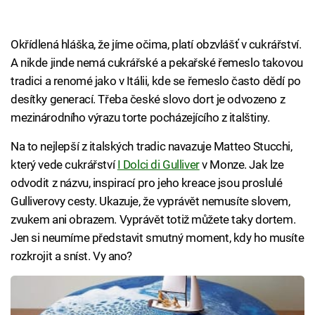
Okřídlená hláška, že jíme očima, platí obzvlášť v cukrářství.
A nikde jinde nemá cukrářské a pekařské řemeslo takovou
tradici a renomé jako v Itálii, kde se řemeslo často dědí po
desítky generací. Třeba české slovo dort je odvozeno z
mezinárodního výrazu torte pocházejícího z italštiny.
Na to nejlepší z italských tradic navazuje Matteo Stucchi,
který vede cukrářství
I Dolci di Gulliver
v Monze. Jak lze
odvodit z názvu, inspirací pro jeho kreace jsou proslulé
Gulliverovy cesty. Ukazuje, že vyprávět nemusíte slovem,
zvukem ani obrazem. Vyprávět totiž můžete taky dortem.
Jen si neumíme představit smutný moment, kdy ho musíte
rozkrojit a sníst. Vy ano?