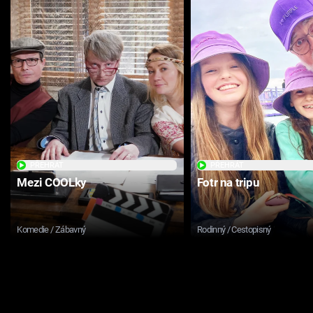
PŘEHRÁT
PŘEHRÁT
Mezi COOLky
Fotr na tripu
Komedie / Zábavný
Rodinný / Cestopisný