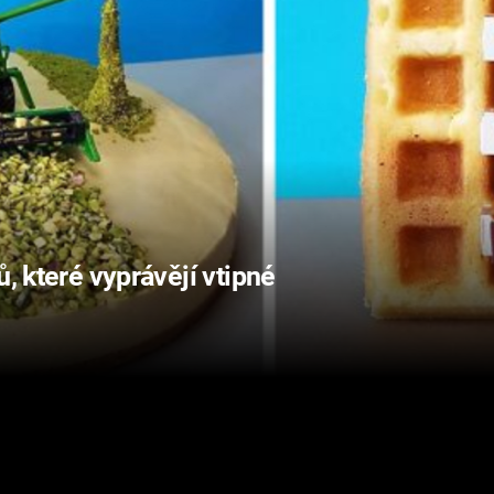
ů, které vyprávějí vtipné