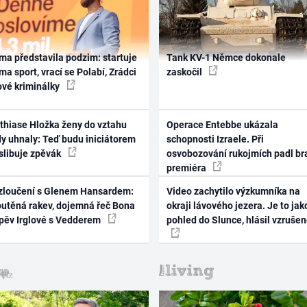
ma představila podzim: startuje
Tank KV-1 Němce dokonale
ma sport, vrací se Polabí, Zrádci
zaskočil
ové kriminálky
thiase Hložka ženy do vztahu
Operace Entebbe ukázala
dy uhnaly: Teď budu iniciátorem
schopnosti Izraele. Při
 slibuje zpěvák
osvobozování rukojmích padl br
premiéra
zloučení s Glenem Hansardem:
Video zachytilo výzkumníka na
outěná rakev, dojemná řeč Bona
okraji lávového jezera. Je to jak
zpěv Irglové s Vedderem
pohled do Slunce, hlásil vzruše