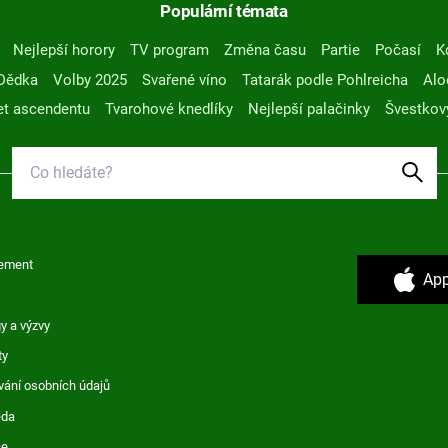
Populární témata
Nejlepší horory
TV program
Změna času
Partie
Počasí
K
Dědka
Volby 2025
Svařené víno
Tatarák podle Pohlreicha
Alo
t ascendentu
Tvarohové knedlíky
Nejlepší palačinky
Švestkov
ement
App
y a výzvy
ty
vání osobních údajů
ěda
ce