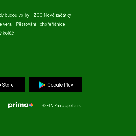
dy budou volby
ZOO Nové začátky
e vera
Pěstování lichořeřišnice
ý koláč
 Store
Google Play
© FTV Prima spol. s r.o.