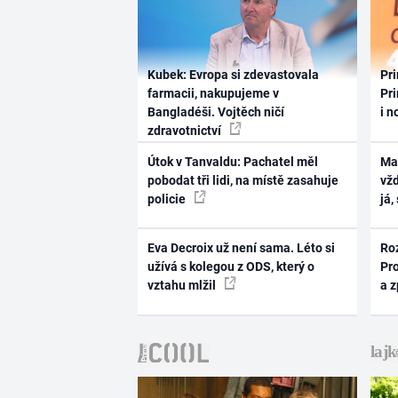
Kubek: Evropa si zdevastovala
Pri
farmacii, nakupujeme v
Pri
Bangladéši. Vojtěch ničí
i n
zdravotnictví
Útok v Tanvaldu: Pachatel měl
Ma
pobodat tři lidi, na místě zasahuje
vž
policie
já,
Eva Decroix už není sama. Léto si
Ro
užívá s kolegou z ODS, který o
Pr
vztahu mlžil
a 