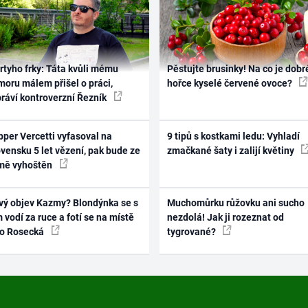
rtyho frky: Táta kvůli mému
Pěstujte brusinky! Na co je dobr
oru málem přišel o práci,
hořce kyselé červené ovoce?
práví kontroverzní Řezník
per Vercetti vyfasoval na
9 tipů s kostkami ledu: Vyhladí
vensku 5 let vězení, pak bude ze
zmačkané šaty i zalijí květiny
mě vyhoštěn
vý objev Kazmy? Blondýnka se s
Muchomůrku růžovku ani sucho
 vodí za ruce a fotí se na místě
nezdolá! Jak ji rozeznat od
ko Rosecká
tygrované?