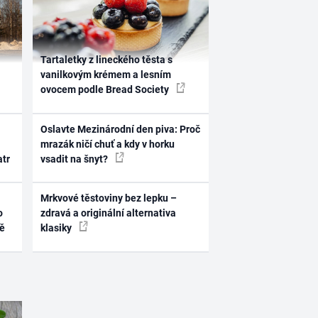
Tartaletky z lineckého těsta s
vanilkovým krémem a lesním
ovocem podle Bread Society
Oslavte Mezinárodní den piva: Proč
mrazák ničí chuť a kdy v horku
atr
vsadit na šnyt?
Mrkvové těstoviny bez lepku –
o
zdravá a originální alternativa
ně
klasiky