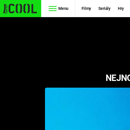
Menu
Filmy
Seriály
Hry
Seriály
Filmy
SIMPSONOVI
STAR WARS
HVĚZDNÁ
AVENGERS
BRÁNA
NEJNO
RYCHLE A
TEORIE
ZBĚSILE 10
VELKÉHO
PREDÁTOR
TŘESKU
FUTURAMA