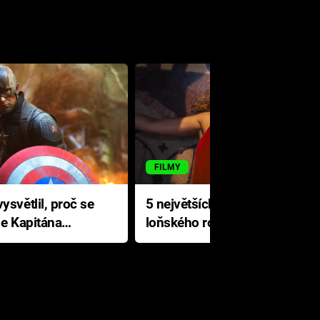
FILMY
ysvětlil, proč se
5 největších propadáků
le Kapitána
loňského roku: Disney na
jediné katastrofě prodělal 200
milionů dolarů