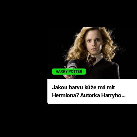
HARRY POTTER
Jakou barvu kůže má mít
Hermiona? Autorka Harryho
Pottera přišla s ráznou
odpovědí