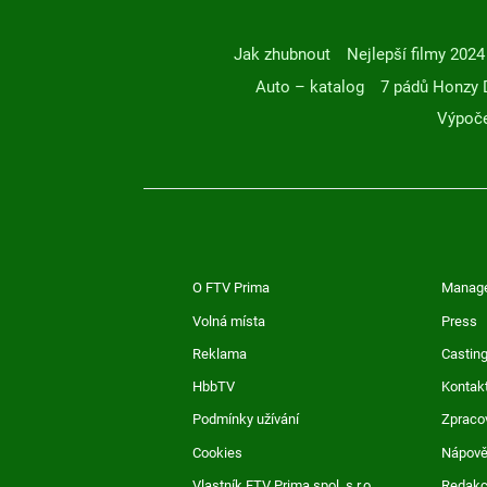
Jak zhubnout
Nejlepší filmy 2024
Auto – katalog
7 pádů Honzy 
Výpoče
O FTV Prima
Manag
Volná místa
Press
Reklama
Casting
HbbTV
Kontak
Podmínky užívání
Zpraco
Cookies
Nápov
Vlastník FTV Prima spol. s r.o.
Redak