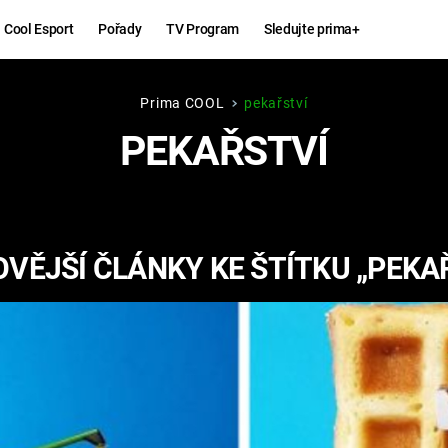
Cool Esport
Pořady
TV Program
Sledujte prima+
Prima COOL
pekařství
Hry
Zábava
PEKAŘSTVÍ
MAFIA
ZÁBAVN
GALERI
GTA 6
NEJLEP
VĚJŠÍ ČLÁNKY KE ŠTÍTKU „PEKA
KINGDOM
KOMEDI
COME:
DELIVERANCE
CHUCK
NORRIS
ESPORT
DEADP