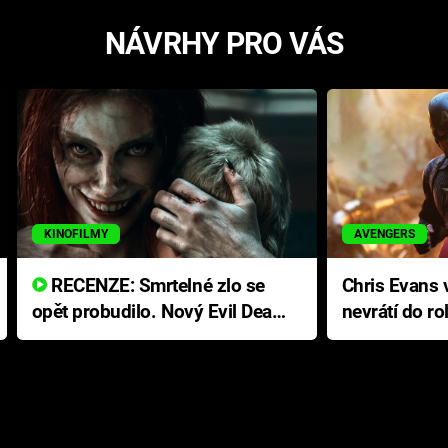
NÁVRHY PRO VÁS
KINOFILMY
AVENGERS
RECENZE: Smrtelné zlo se
Chris Evans v
opět probudilo. Nový Evil Dead
nevrátí do ro
přichází s neodolatelnou
Ameriky
hororovou nabídkou