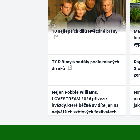
10 nejlepších dílů Hvězdné brány
Ma
hum
vy
TOP filmy a seriály podle mladých
Rap
diváků
Slo
ze
Nejen Robbie Williams.
No
LOVESTREAM 2026 přiveze
ním
hvězdy, které běžně uvidíte jen na
ja
největších světových festivalech