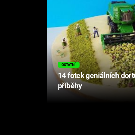
OSTATNÍ
14 fotek geniálních dort
příběhy