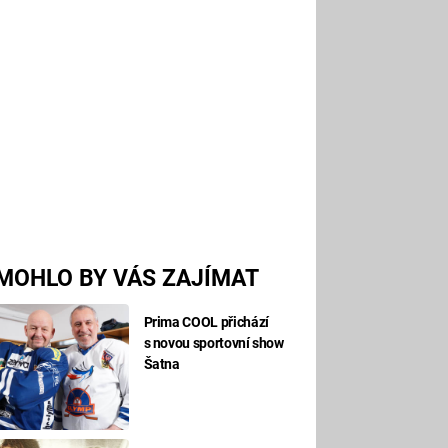
MOHLO BY VÁS ZAJÍMAT
Prima COOL přichází
s novou sportovní show
Šatna