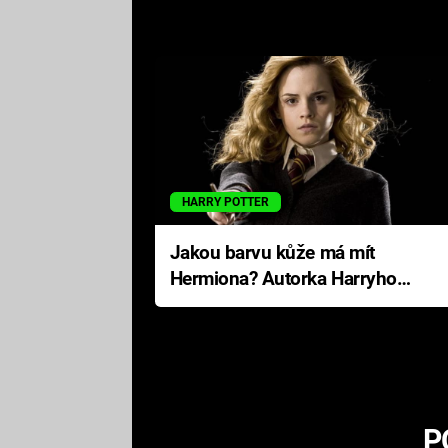
HARRY POTTER
Jakou barvu kůže má mít
Hermiona? Autorka Harryho
Pottera přišla s ráznou
odpovědí
P