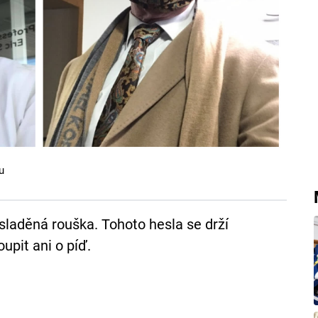
u
 sladěná rouška. Tohoto hesla se drží
upit ani o píď.