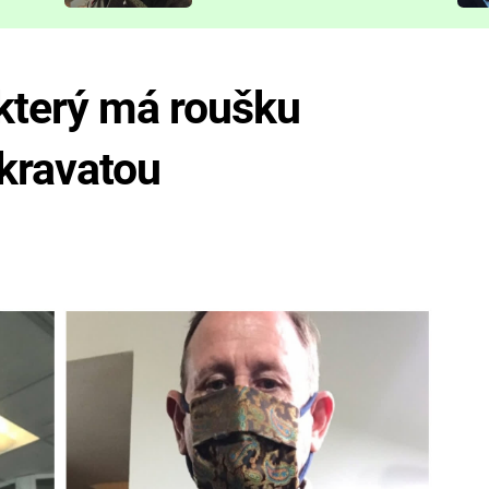
představit
 který má roušku
kravatou