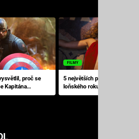
FILMY
ysvětlil, proč se
5 největších propadáků
le Kapitána
loňského roku: Disney na
jediné katastrofě prodělal 200
milionů dolarů
OL