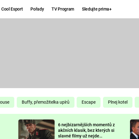
Cool Esport
Pořady
TV Program
Sledujte prima+
Hry
Zábava
MAFIA
ZÁBAVN
GALERI
GTA 6
NEJLEP
KINGDOM
KOMEDI
COME:
DELIVERANCE
CHUCK
House
Buffy, přemožitelka upírů
Escape
Plnej kotel
NORRIS
ESPORT
6 nejbizarnějších momentů z
DEADP
akčních klasik, bez kterých si
slavné filmy už nejde