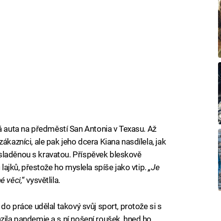
 auta na předměstí San Antonia v Texasu. Až
ákazníci, ale pak jeho dcera Kiana nasdílela, jak
sladěnou s kravatou. Příspěvek bleskově
 lajků, přestože ho myslela spíše jako vtip.
„Je
é věci,
“ vysvětlila.
 do práce udělal takový svůj sport, protože si s
zila pandemie a s ní nošení roušek, hned ho