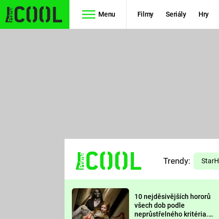
Menu
Filmy
Seriály
Hry
Seriály
Filmy
SIMPSONOVI
STAR WARS
HVĚZDNÁ
AVENGERS
BRÁNA
RYCHLE A
TEORIE
ZBĚSILE 10
Trendy:
VELKÉHO
Star
PREDÁTOR
TŘESKU
10 nejděsivějších hororů
FUTURAMA
všech dob podle
neprůstřelného kritéria.