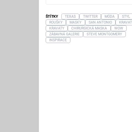
ŠTÍTKY
TEXAS
TWITTER
MÓDA
STYL
ROUŠKY
MASKY
SAN ANTONIO
KRAVA
KRAVATY
CHIRURGICKÁ MASKA
WOW
ZÁBAVNÁ GALERIE
STEVE MONTGOMERY
INSPIRACE