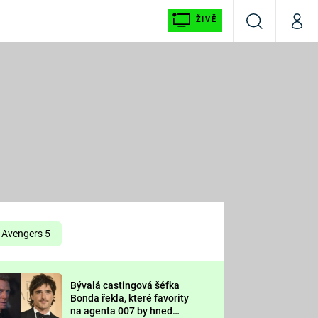
ŽIVĚ
Vyhledávání
Můj p
Prima+
É
CNN Prima NEWS
E
Prima FRESH
ŠÍ
Prima LIVING
E
Prima Ženy
Avengers 5
Prima LAJK
Bývalá castingová šéfka
OOL
Bonda řekla, které favority
Sledujte nás
na agenta 007 by hned