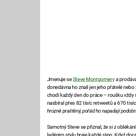
Jmenuje se
Steve Montgomery
a prodává
donedávna ho znali jen jeho přátelé nebo z
chodí každý den do práce – roušku vždy 
nasbíral přes 82 tisíc retweetů a 670 tisíc
hrozně praštěný, pořád ho napadají podobn
Samotný Steve se přiznal, že si z oblékání
laděním stylu hraje každé ráno. Když dora