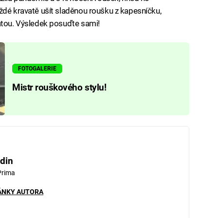
ždé kravatě ušít sladěnou roušku z kapesníčku,
atou. Výsledek posuďte sami!
FOTOGALERIE
Mistr rouškového stylu!
din
Prima
ÁNKY AUTORA