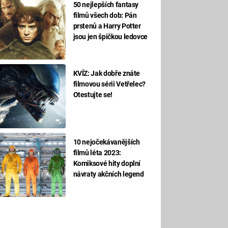
50 nejlepších fantasy
filmů všech dob: Pán
prstenů a Harry Potter
jsou jen špičkou ledovce
KVÍZ: Jak dobře znáte
filmovou sérii Vetřelec?
Otestujte se!
10 nejočekávanějších
filmů léta 2023:
Komiksové hity doplní
návraty akčních legend