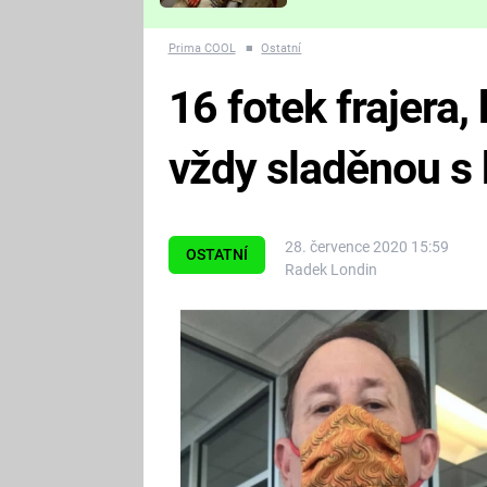
Které děsivé pecky vám
nejvíc zvednou tep?
Prima COOL
■
Ostatní
16 fotek frajera,
vždy sladěnou s 
28. července 2020 15:59
OSTATNÍ
Radek Londin