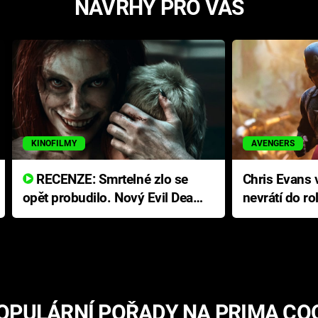
NÁVRHY PRO VÁS
KINOFILMY
AVENGERS
RECENZE: Smrtelné zlo se
Chris Evans v
opět probudilo. Nový Evil Dead
nevrátí do ro
přichází s neodolatelnou
Ameriky
hororovou nabídkou
OPULÁRNÍ POŘADY NA PRIMA CO