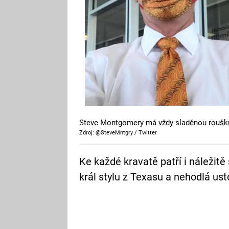
Steve Montgomery má vždy sladěnou roušk
Zdroj: @SteveMntgry / Twitter
Ke každé kravatě patří i náležitě
král stylu z Texasu a nehodlá usto