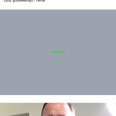
Zdroj: @SteveMntgry / Twitter