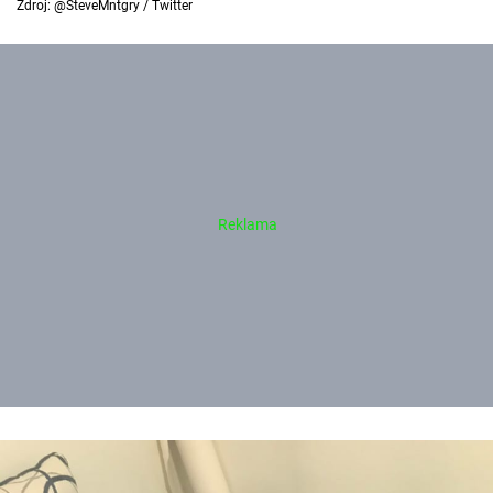
Zdroj: @SteveMntgry / Twitter