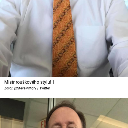
Cool Esport
Pořady
TV Program
Sledujte prima+
Přihlášení
Mistr rouškového stylu! 1
Sledujte nás
Zdroj: @SteveMntgry / Twitter