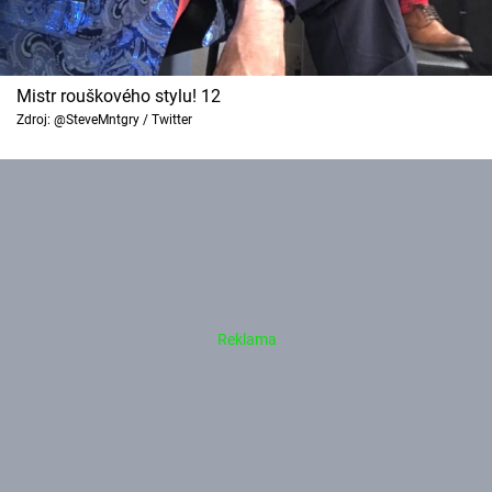
Mistr rouškového stylu! 12
Zdroj: @SteveMntgry / Twitter