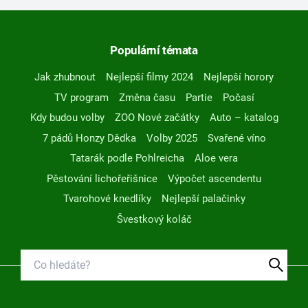
Populární témata
Jak zhubnout
Nejlepší filmy 2024
Nejlepší horory
TV program
Změna času
Partie
Počasí
Kdy budou volby
ZOO Nové začátky
Auto – katalog
7 pádů Honzy Dědka
Volby 2025
Svařené víno
Tatarák podle Pohlreicha
Aloe vera
Pěstování lichořeřišnice
Výpočet ascendentu
Tvarohové knedlíky
Nejlepší palačinky
Švestkový koláč