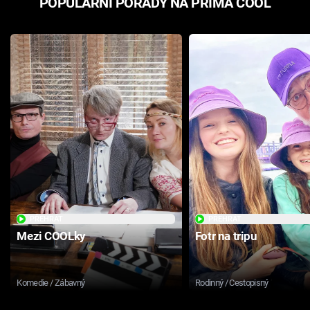
POPULÁRNÍ POŘADY NA PRIMA COOL
PŘEHRÁT
PŘEHRÁT
Mezi COOLky
Fotr na tripu
Komedie / Zábavný
Rodinný / Cestopisný