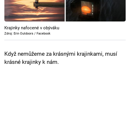
Cool Esport
Pořady
Krajinky nafocené v obýváku
TV Program
Zdroj: Erin Outdoors / Facebook
Sledujte prima+
Když nemůžeme za krásnými krajinkami, musí
krásné krajinky k nám.
Přihlášení
Sledujte nás