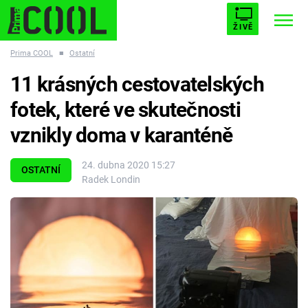
ŽIVĚ
Prima COOL
■
Ostatní
STARHOUSE
BUFFY, PŘEMOŽITELKA UPÍRŮ
Trendy:
11 krásných cestovatelských
ESCAPE
PLNEJ KOTEL
AVENGERS 5
fotek, které ve skutečnosti
vznikly doma v karanténě
24. dubna 2020 15:27
OSTATNÍ
Radek Londin
Témata
Filmy
Seriály
Hry