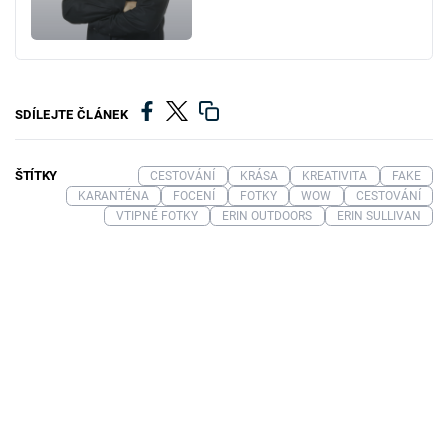
SDÍLEJTE ČLÁNEK
ŠTÍTKY
CESTOVÁNÍ
KRÁSA
KREATIVITA
FAKE
KARANTÉNA
FOCENÍ
FOTKY
WOW
CESTOVÁNÍ
VTIPNÉ FOTKY
ERIN OUTDOORS
ERIN SULLIVAN