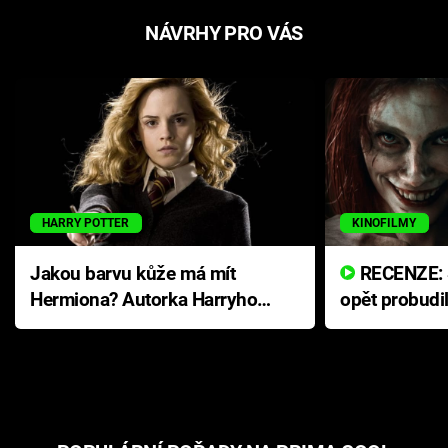
NÁVRHY PRO VÁS
HARRY POTTER
KINOFILMY
Jakou barvu kůže má mít
RECENZE: Smrtelné zlo se
Hermiona? Autorka Harryho
opět probudi
Pottera přišla s ráznou
přichází s n
odpovědí
hororovou n