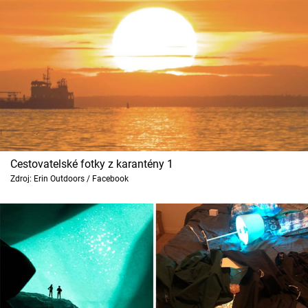
Cool Esport
Pořady
TV Program
Sledujte prima+
Přihlášení
Cestovatelské fotky z karantény 1
Zdroj: Erin Outdoors / Facebook
Sledujte nás